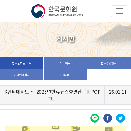
게시판
한국문화원 소식
보도자료
한국관련행사
미디어갤러리
한줄서평
K엔타메라보 ～ 2025년한류뉴스총결산「K-POP
26.01.11
편」