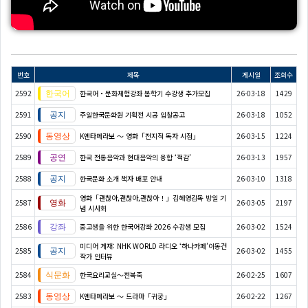
번호
제목
게시일
조회수
2592
한국어・문화체험강좌 봄학기 수강생 추가모집
26-03-18
1429
2591
주일한국문화원 기획전 시공 입찰공고
26-03-18
1052
2590
K엔타메라보 ～ 영화「전지적 독자 시점」
26-03-15
1224
2589
한국 전통음악과 현대음악의 융합 ‘적감’
26-03-13
1957
2588
한국문화 소개 책자 배포 안내
26-03-10
1318
영화「괜찮아,괜찮아,괜찮아！」김혜영감독 방일 기
2587
26-03-05
2197
념 시사회
2586
중고생을 위한 한국어강좌 2026 수강생 모집
26-03-02
1524
미디어 게재: NHK WORLD 라디오 ‘하나카페’이동건
2585
26-03-02
1455
작가 인터뷰
2584
한국요리교실〜전복죽
26-02-25
1607
2583
K엔타메라보 ～ 드라마「귀궁」
26-02-22
1267