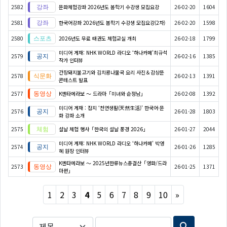
2582
문화체험강좌 2026년도 봄학기 수강생 모집요강
26-02-20
1604
2581
한국어강좌 2026년도 봄학기 수강생 모집요강(2차)
26-02-20
1598
2580
2026년도 무료 태권도 체험교실 개최
26-02-18
1799
미디어 게재: NHK WORLD 라디오 ‘하나카페’최규석
2579
26-02-16
1385
작가 인터뷰
간장돼지불고기와 김치콩나물국 요리 사진＆감상문
2578
26-02-13
1391
콘테스트 발표
2577
K엔타메라보 ～ 드라마「미녀와 순정남」
26-02-08
1392
미디어 게재 : 잡지 ‘천연생활(天然生活)’ 한국어·문
2576
26-01-28
1803
화 강좌 소개
2575
설날 체험 행사「한국의 설날 풍경 2026」
26-01-27
2044
미디어 게재: NHK WORLD 라디오 ‘하나카페’ 박영
2574
26-01-26
1285
혜 원장 인터뷰
K엔타메라보 ～ 2025년한류뉴스총결산「영화/드라
2573
26-01-25
1371
마편」
Next
1
2
3
4
5
6
7
8
9
10
»