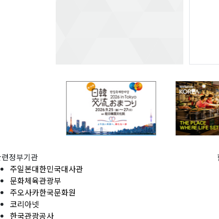
관련정부기관
주일본대한민국대사관
문화체육관광부
주오사카한국문화원
코리아넷
한국관광공사