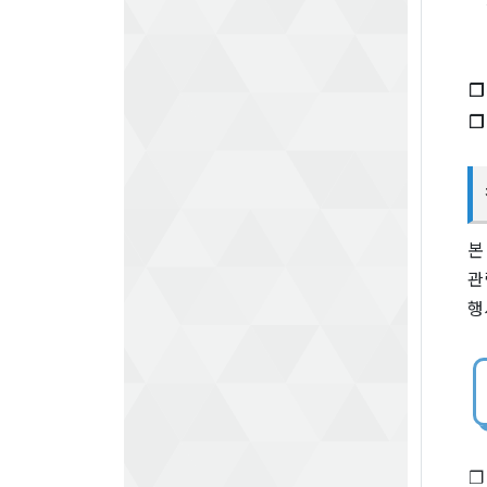
❐
❐
본
관
행
❐