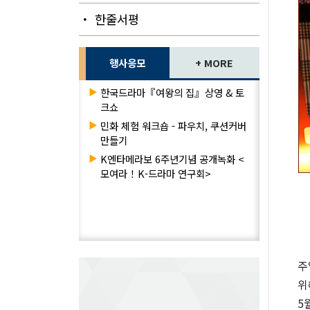
・ 한줄서평
행사응모
+ MORE
▶
한국드라마『여왕의 집』상영 & 토
크쇼
▶
민화 체험 워크숍 - 파우치, 쿠션커버
만들기
▶
K엔타메라보 6주년기념 공개녹화 <
모여라！K-드라마 연구회>
주
위
5