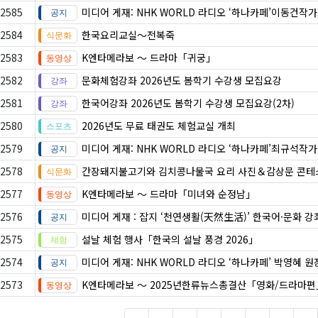
2585
미디어 게재: NHK WORLD 라디오 ‘하나카페’이동건작
2584
한국요리교실〜전복죽
2583
K엔타메라보 ～ 드라마「귀궁」
2582
문화체험강좌 2026년도 봄학기 수강생 모집요강
2581
한국어강좌 2026년도 봄학기 수강생 모집요강(2차)
2580
2026년도 무료 태권도 체험교실 개최
2579
미디어 게재: NHK WORLD 라디오 ‘하나카페’최규석작
2578
간장돼지불고기와 김치콩나물국 요리 사진＆감상문 콘테
2577
K엔타메라보 ～ 드라마「미녀와 순정남」
2576
미디어 게재 : 잡지 ‘천연생활(天然生活)’ 한국어·문화 강
2575
설날 체험 행사「한국의 설날 풍경 2026」
2574
미디어 게재: NHK WORLD 라디오 ‘하나카페’ 박영혜 
2573
K엔타메라보 ～ 2025년한류뉴스총결산「영화/드라마편