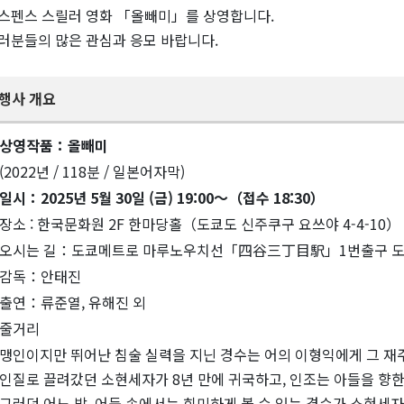
스펜스 스릴러 영화 「올빼미」를 상영합니다.
러분들의 많은 관심과 응모 바랍니다.
행사 개요
상영작품：올빼미
(2022년 / 118분 / 일본어자막)
일시：2025년 5월 30일 (금) 19:00～（접수 18:30）
장소 : 한국문화원 2F 한마당홀（도쿄도 신주쿠구 요쓰야 4-4-10）
오시는 길：도쿄메트로 마루노우치선「四谷三丁目駅」1번출구 도
감독：안태진
출연：류준열, 유해진 외
줄거리
맹인이지만 뛰어난 침술 실력을 지닌 경수는 어의 이형익에게 그 재주
인질로 끌려갔던 소현세자가 8년 만에 귀국하고, 인조는 아들을 향한
그러던 어느 밤, 어둠 속에서는 희미하게 볼 수 있는 경수가 소현세