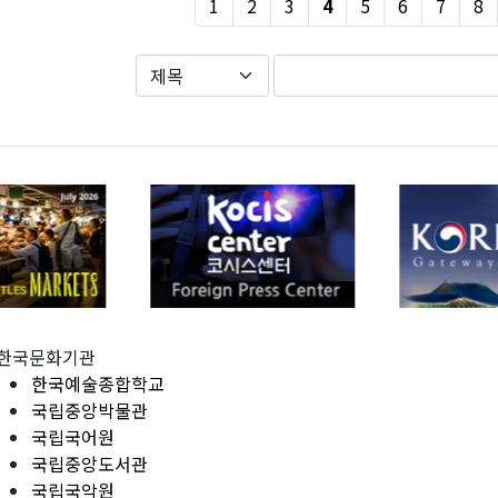
1
2
3
4
5
6
7
8
한국문화기관
한국예술종합학교
국립중앙박물관
국립국어원
국립중앙도서관
국립국악원