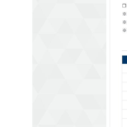
❐
※
※
※