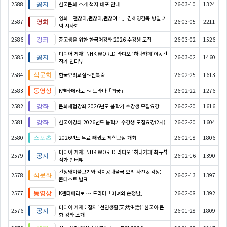
2588
한국문화 소개 책자 배포 안내
26-03-10
1324
영화「괜찮아,괜찮아,괜찮아！」김혜영감독 방일 기
2587
26-03-05
2211
념 시사회
2586
중고생을 위한 한국어강좌 2026 수강생 모집
26-03-02
1526
미디어 게재: NHK WORLD 라디오 ‘하나카페’이동건
2585
26-03-02
1460
작가 인터뷰
2584
한국요리교실〜전복죽
26-02-25
1613
2583
K엔타메라보 ～ 드라마「귀궁」
26-02-22
1276
2582
문화체험강좌 2026년도 봄학기 수강생 모집요강
26-02-20
1616
2581
한국어강좌 2026년도 봄학기 수강생 모집요강(2차)
26-02-20
1604
2580
2026년도 무료 태권도 체험교실 개최
26-02-18
1806
미디어 게재: NHK WORLD 라디오 ‘하나카페’최규석
2579
26-02-16
1390
작가 인터뷰
간장돼지불고기와 김치콩나물국 요리 사진＆감상문
2578
26-02-13
1397
콘테스트 발표
2577
K엔타메라보 ～ 드라마「미녀와 순정남」
26-02-08
1392
미디어 게재 : 잡지 ‘천연생활(天然生活)’ 한국어·문
2576
26-01-28
1809
화 강좌 소개