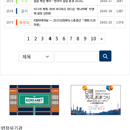
2575
설날 체험 행사「한국의 설날 풍경 2026」
26-01-27
2047
미디어 게재: NHK WORLD 라디오 ‘하나카페’ 박영
2574
26-01-26
1287
혜 원장 인터뷰
K엔타메라보 ～ 2025년한류뉴스총결산「영화/드라
2573
26-01-25
1376
마편」
Next
1
2
3
4
5
6
7
8
9
10
»
관련정부기관