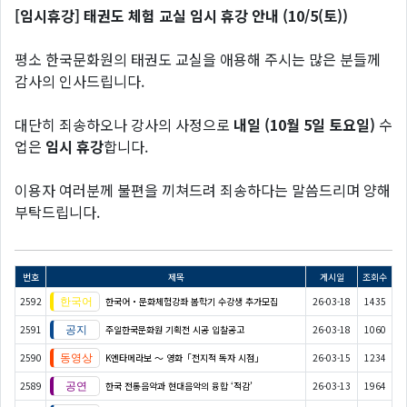
[임시휴강] 태권도 체험 교실 임시 휴강 안내 (10/5(토))
평소 한국문화원의 태권도 교실을 애용해 주시는 많은 분들께
감사의 인사드립니다.
대단히 죄송하오나 강사의 사정으로
내일 (10월 5일 토요일)
수
업은
임시 휴강
합니다.
이용자 여러분께 불편을 끼쳐드려 죄송하다는 말씀드리며 양해
부탁드립니다.
번호
제목
게시일
조회수
2592
한국어・문화체험강좌 봄학기 수강생 추가모집
26-03-18
1435
2591
주일한국문화원 기획전 시공 입찰공고
26-03-18
1060
2590
K엔타메라보 ～ 영화「전지적 독자 시점」
26-03-15
1234
2589
한국 전통음악과 현대음악의 융합 ‘적감’
26-03-13
1964