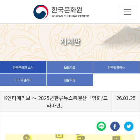
게시판
한국문화원 소식
보도자료
한국관련행사
미디어갤러리
한줄서평
K엔타메라보 ～ 2025년한류뉴스총결산「영화/드
26.01.25
라마편」