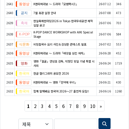
2641
K엔타메라보 ～ 드라마「모범택시3」
26-07-12
346
2640
7월 휴관 일정 안내
26-07-08
473
한일축제한마당2026 in Tokyo 한국무대공연 제작
2639
26-07-06
703
입찰 공고
K-POP DANCE WORKSHOP with AIKI Special
2638
26-07-06
584
Stage
2637
비빔칼국수 요리 사진＆감상문 콘테스트 발표
26-07-02
553
2636
K엔타메라보 ～ 드라마「태양을 삼킨 여자」
26-06-28
452
영화「얼굴」연상호 감독, 박정민 방일 기념 특별 시
2635
26-06-24
1719
사회
2634
한글 캘리그래피 공모전 2026
26-06-22
831
2633
K엔타메라보 ～ 영화「만약에 우리」
26-06-21
430
2632
함께 말해봐요 한국어 2026～27 출전자 모집!!
26-06-16
1260
Next
1
2
3
4
5
6
7
8
9
10
»