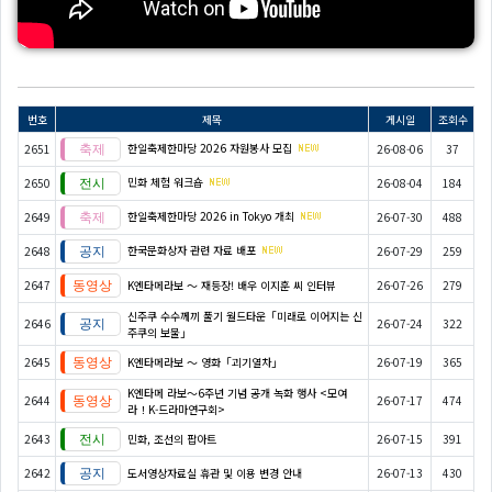
번호
제목
게시일
조회수
한일축제한마당 2026 자원봉사 모집
2651
26-08-06
37
민화 체험 워크숍
2650
26-08-04
184
한일축제한마당 2026 in Tokyo 개최
2649
26-07-30
488
한국문화상자 관련 자료 배포
2648
26-07-29
259
2647
K엔타메라보 ～ 재등장! 배우 이지훈 씨 인터뷰
26-07-26
279
신주쿠 수수께끼 풀기 월드타운「미래로 이어지는 신
2646
26-07-24
322
주쿠의 보물」
2645
K엔타메라보 ～ 영화「괴기열차」
26-07-19
365
K엔타메 라보～6주년 기념 공개 녹화 행사 <모여
2644
26-07-17
474
라！K-드라마연구회>
2643
민화, 조선의 팝아트
26-07-15
391
2642
도서영상자료실 휴관 및 이용 변경 안내
26-07-13
430