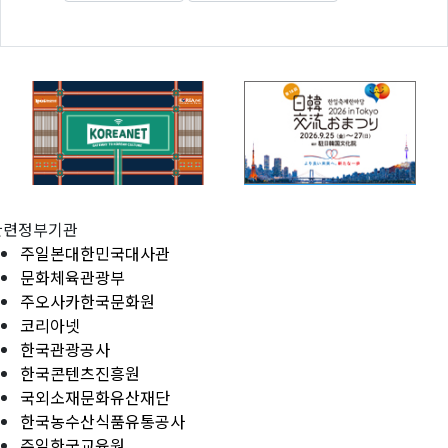
관련정부기관
주일본대한민국대사관
문화체육관광부
주오사카한국문화원
코리아넷
한국관광공사
한국콘텐츠진흥원
국외소재문화유산재단
한국농수산식품유통공사
주일한국교육원