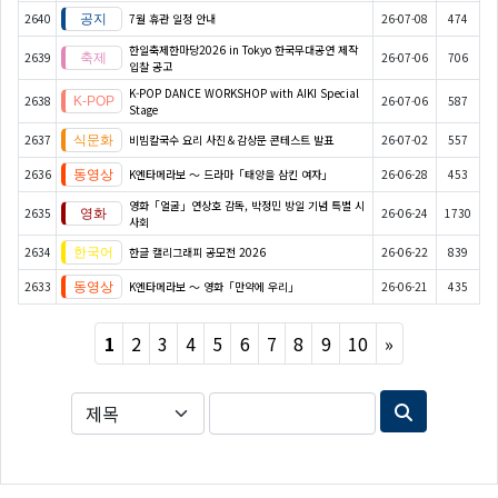
2640
7월 휴관 일정 안내
26-07-08
474
한일축제한마당2026 in Tokyo 한국무대공연 제작
2639
26-07-06
706
입찰 공고
K-POP DANCE WORKSHOP with AIKI Special
2638
26-07-06
587
Stage
2637
비빔칼국수 요리 사진＆감상문 콘테스트 발표
26-07-02
557
2636
K엔타메라보 ～ 드라마「태양을 삼킨 여자」
26-06-28
453
영화「얼굴」연상호 감독, 박정민 방일 기념 특별 시
2635
26-06-24
1730
사회
2634
한글 캘리그래피 공모전 2026
26-06-22
839
2633
K엔타메라보 ～ 영화「만약에 우리」
26-06-21
435
Next
1
2
3
4
5
6
7
8
9
10
»