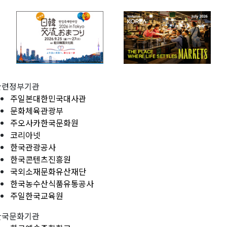
관련정부기관
주일본대한민국대사관
문화체육관광부
주오사카한국문화원
코리아넷
한국관광공사
한국콘텐츠진흥원
국외소재문화유산재단
한국농수산식품유통공사
주일한국교육원
한국문화기관