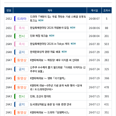
번호
제목
게시일
조회수
드라마『여왕의 집』무료 첫방송 기념 스페셜 상영 &
2652
26-08-07
5
토크쇼
한일축제한마당 2026 자원봉사 모집
2651
26-08-06
88
민화 체험 워크숍
2650
26-08-04
201
한일축제한마당 2026 in Tokyo 개최
2649
26-07-30
503
한국문화상자 관련 자료 배포
2648
26-07-29
265
2647
K엔타메라보 ～ 재등장! 배우 이지훈 씨 인터뷰
26-07-26
282
신주쿠 수수께끼 풀기 월드타운「미래로 이어지는 신
2646
26-07-24
325
주쿠의 보물」
2645
K엔타메라보 ～ 영화「괴기열차」
26-07-19
366
K엔타메 라보～6주년 기념 공개 녹화 행사 <모여
2644
26-07-17
478
라！K-드라마연구회>
2643
민화, 조선의 팝아트
26-07-15
395
2642
도서영상자료실 휴관 및 이용 변경 안내
26-07-13
431
2641
K엔타메라보 ～ 드라마「모범택시3」
26-07-12
351