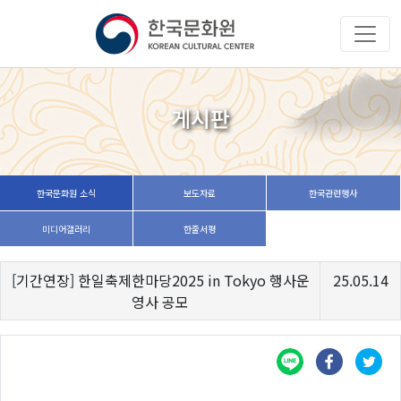
게시판
한국문화원 소식
보도자료
한국관련행사
미디어갤러리
한줄서평
[기간연장] 한일축제한마당2025 in Tokyo 행사운
25.05.14
영사 공모