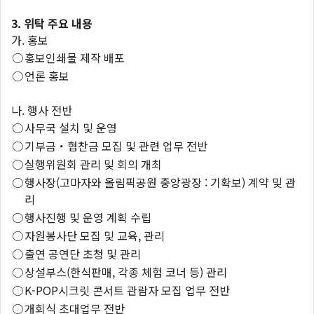
3. 위탁 주요 내용
가. 홍보
○
홍보인쇄물 제작 배포
○
언론 홍보
나. 행사 전반
○
사무국 설치 및 운영
○
기부금・협찬금 모집 및 관련 업무 전반
○
실행위원회 관리 및 회의 개최
○
행사장(고마자와 올림픽공원 중앙광장 : 기확보) 계약 및 관
리
○
행사진행 및 운영 계획 수립
○
자원봉사단 모집 및 교육, 관리
○
출연 공연단 초청 및 관리
○
상설부스(한식판매, 각종 체험 코너 등) 관리
○
K-POP시크릿 콘서트 관람자 모집 업무 전반
○
개회식 초대업무 전반