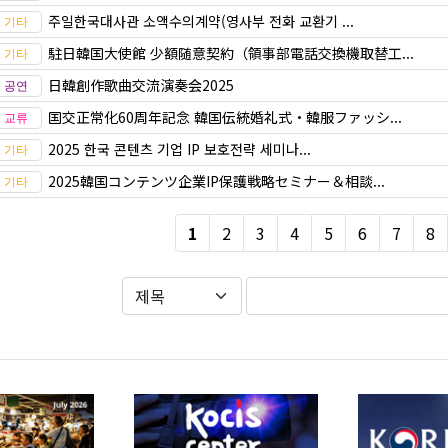
주일한국대사관 소액수의계약(영사부 전화 교환기 ...
駐日韓国大使館 少額随意契約（領事部電話交換機取替工...
日韓創作歌曲交流演奏会2025
国交正常化60周年記念 韓国伝統婚礼式・韓服ファッシ...
2025 한국 콘텐츠 기업 IP 보호전략 세미나...
2025韓国コンテンツ企業IP保護戦略セミナー＆相談...
1
2
3
4
5
6
7
8