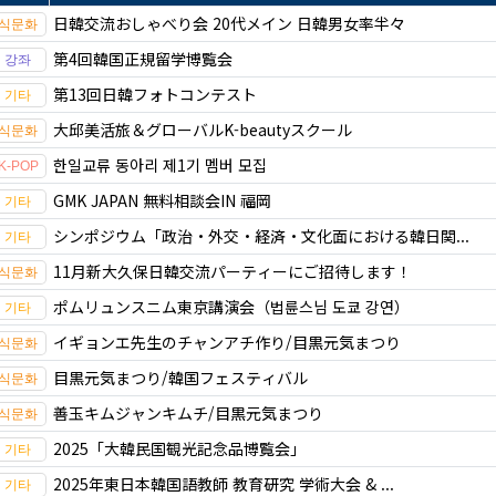
日韓交流おしゃべり会 20代メイン 日韓男女率半々
第4回韓国正規留学博覧会
第13回日韓フォトコンテスト
大邱美活旅＆グローバルK-beautyスクール
한일교류 동아리 제1기 멤버 모집
GMK JAPAN 無料相談会IN 福岡
シンポジウム「政治・外交・経済・文化面における韓日関...
11月新大久保日韓交流パーティーにご招待します！
ポムリュンスニム東京講演会（법륜스님 도쿄 강연）
イギョンエ先生のチャンアチ作り/目黒元気まつり
目黒元気まつり/韓国フェスティバル
善玉キムジャンキムチ/目黒元気まつり
2025「大韓民国観光記念品博覧会」
2025年東日本韓国語教師 教育研究 学術大会 & ...