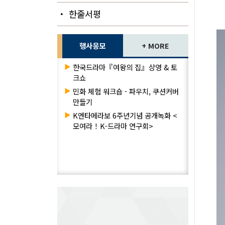
・ 한줄서평
행사응모
+ MORE
▶
한국드라마『여왕의 집』상영 & 토
크쇼
▶
민화 체험 워크숍 - 파우치, 쿠션커버
만들기
▶
K엔타메라보 6주년기념 공개녹화 <
모여라！K-드라마 연구회>