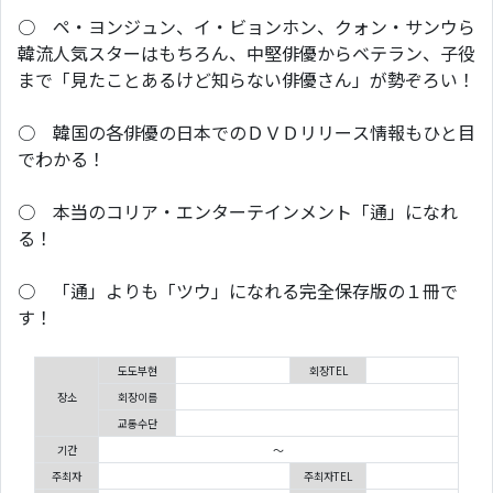
○ ペ・ヨンジュン、イ・ビョンホン、クォン・サンウら
韓流人気スターはもちろん、中堅俳優からベテラン、子役
まで「見たことあるけど知らない俳優さん」が勢ぞろい！
○ 韓国の各俳優の日本でのＤＶＤリリース情報もひと目
でわかる！
○ 本当のコリア・エンターテインメント「通」になれ
る！
○ 「通」よりも「ツウ」になれる完全保存版の１冊で
す！
도도부현
회장TEL
장소
회장이름
교통수단
기간
～
주최자
주최자TEL