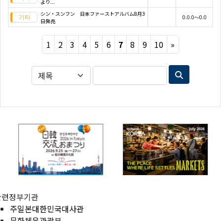
より...
シン・スンフン 日本ファーストアルバム8月3
0.0.0～0.0
日発売
Next
1
2
3
4
5
6
7
8
9
10
»
관련정부기관
주일본대한민국대사관
문화체육관광부