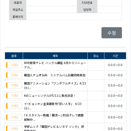
대표자
FAX번호
메일주소
담당자
홈페이지
수정
분류
제목
장소
기간
NHK教育テレビ ハングル講座 4月からリニュー
0.0.0～0.0
アル...
韓国人デュオSoRi ミニアルバム日韓同時発売
0.0.0～0.0
韓国アニメーション「ワンダフルデイズ」4/23
0.0.0～0.0
(土)...
Kのニューシングルが5/11に発売決定！
0.0.0～0.0
イ･ビョンホン主演最新作｢甘い人生｣ 4/23
0.0.0～0.0
(土)...
｢Ｋスタイル～熱風！韓流～｣ BS日テレで絶賛
0.0.0～0.0
放映中...
学研ムック『韓国テレビ＆シネマ ソング』 好
0.0.0～0.0
評発売中...