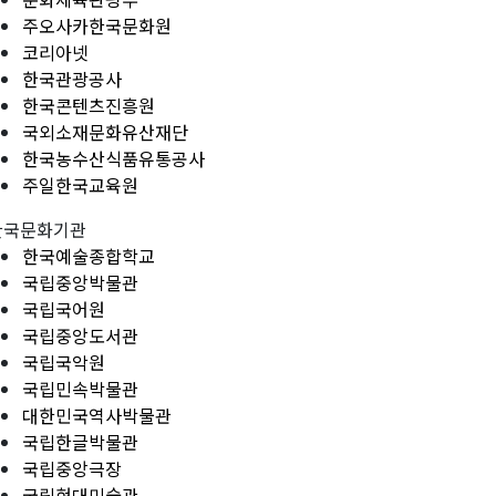
주오사카한국문화원
코리아넷
한국관광공사
한국콘텐츠진흥원
국외소재문화유산재단
한국농수산식품유통공사
주일한국교육원
한국문화기관
한국예술종합학교
국립중앙박물관
국립국어원
국립중앙도서관
국립국악원
국립민속박물관
대한민국역사박물관
국립한글박물관
국립중앙극장
국립현대미술관