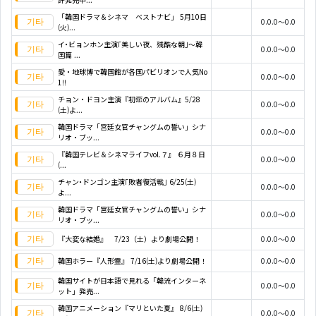
「韓国ドラマ＆シネマ ベストナビ」 5月10日
0.0.0～0.0
(火)...
イ･ビョンホン主演｢美しい夜、残酷な朝｣～韓
0.0.0～0.0
国篇 ...
愛・地球博で韓国館が各国パビリオンで人気No
0.0.0～0.0
1!!
チョン・ドヨン主演『初恋のアルバム』5/28
0.0.0～0.0
(土)よ...
韓国ドラマ「宮廷女官チャングムの誓い」シナ
0.0.0～0.0
リオ・ブッ...
『韓国テレビ＆シネマライフvol.７』 ６月８日
0.0.0～0.0
(...
チャン･ドンゴン主演｢敗者復活戦｣ 6/25(土)
0.0.0～0.0
よ...
韓国ドラマ「宮廷女官チャングムの誓い」シナ
0.0.0～0.0
リオ・ブッ...
『大変な結婚』 7/23（土）より劇場公開！
0.0.0～0.0
韓国ホラー『人形霊』 7/16(土)より劇場公開！
0.0.0～0.0
韓国サイトが日本語で見れる「韓流インターネ
0.0.0～0.0
ット」発売...
韓国アニメーション『マリといた夏』 8/6(土)
0.0.0～0.0