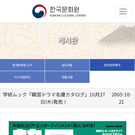
게시판
한국문화원 소식
보도자료
한국관련행사
미디어갤러리
한줄서평
学研ムック『韓国ドラマ名優カタログ』10月27
2005-10-
日(木)発売！
21