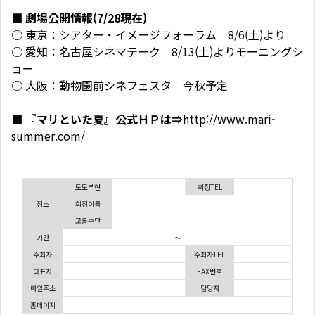
■ 劇場公開情報(7/28現在)
○ 東京：シアター・イメージフォーラム 8/6(土)より
○ 愛知：名古屋シネマテーク 8/13(土)よりモーニングシ
ョー
○ 大阪：動物園前シネフェスタ 今秋予定
■ 『マリといた夏』公式ＨＰは⇒
http://www.mari-
summer.com/
도도부현
회장TEL
장소
회장이름
교통수단
기간
～
주최자
주최자TEL
대표자
FAX번호
메일주소
담당자
홈페이지