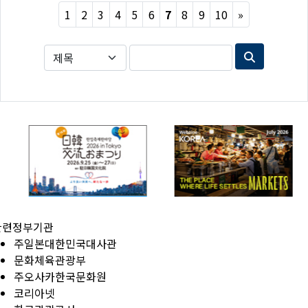
Next
1
2
3
4
5
6
7
8
9
10
»
관련정부기관
주일본대한민국대사관
문화체육관광부
주오사카한국문화원
코리아넷