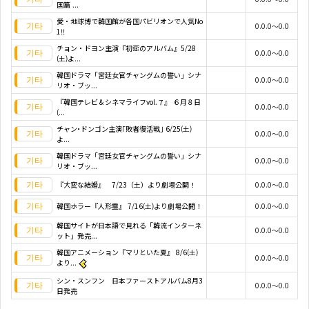
国篇 ...
愛・地球博で韓国館が各国パビリオンで人気No
0.0.0～0.0
1!!
チョン・ドヨン主演『初恋のアルバム』5/28
0.0.0～0.0
(土)よ...
韓国ドラマ「宮廷女官チャングムの誓い」シナ
0.0.0～0.0
リオ・ブッ...
『韓国テレビ＆シネマライフvol.７』 ６月８日
0.0.0～0.0
(...
チャン･ドンゴン主演｢敗者復活戦｣ 6/25(土)
0.0.0～0.0
よ...
韓国ドラマ「宮廷女官チャングムの誓い」シナ
0.0.0～0.0
リオ・ブッ...
『大変な結婚』 7/23（土）より劇場公開！
0.0.0～0.0
韓国ホラー『人形霊』 7/16(土)より劇場公開！
0.0.0～0.0
韓国サイトが日本語で見れる「韓流インターネ
0.0.0～0.0
ット」発売...
韓国アニメーション『マリといた夏』 8/6(土)
0.0.0～0.0
より...
シン・スンフン 日本ファーストアルバム8月3
0.0.0～0.0
日発売