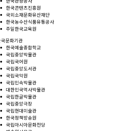
한국관광공사
한국콘텐츠진흥원
국외소재문화유산재단
한국농수산식품유통공사
주일한국교육원
한국문화기관
한국예술종합학교
국립중앙박물관
국립국어원
국립중앙도서관
국립국악원
국립민속박물관
대한민국역사박물관
국립한글박물관
국립중앙극장
국립현대미술관
한국정책방송원
국립아시아문화전당