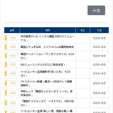
수정
분류
제목
장소
기간
NHK教育テレビ ハングル講座 4月からリニュー
0.0.0～0.0
アル...
韓国人デュオSoRi ミニアルバム日韓同時発売
0.0.0～0.0
韓国アニメーション「ワンダフルデイズ」4/23
0.0.0～0.0
(土)...
Kのニューシングルが5/11に発売決定！
0.0.0～0.0
イ･ビョンホン主演最新作｢甘い人生｣ 4/23
0.0.0～0.0
(土)...
｢Ｋスタイル～熱風！韓流～｣ BS日テレで絶賛
0.0.0～0.0
放映中...
学研ムック『韓国テレビ＆シネマ ソング』 好
0.0.0～0.0
評発売中...
「韓国ドラマ＆シネマ ベストナビ」 5月10日
0.0.0～0.0
(火)...
イ･ビョンホン主演｢美しい夜、残酷な朝｣～韓
0.0.0～0.0