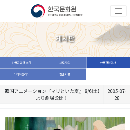
게시판
한국문화원 소식
보도자료
한국관련행사
미디어갤러리
한줄서평
韓国アニメーション『マリといた夏』 8/6(土)
2005-07-
より劇場公開！
28