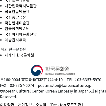
국립민속박물관
대한민국역사박물관
국립한글박물관
국립중앙극장
국립현대미술관
한국정책방송원
국립아시아문화전당
예술원사무국
세계의 한국문화원
세계의 한국문화원
〒160-0004 東京都新宿区四谷4-4-10 TEL：03-3357-5970
FAX：03-3357-6074 postmaster@koreanculture.jp
©Korean Cultural Center Korean Embassy in Japan.All Rights
Reserved.
이용약관・개인정보보호방침
【Desktop 모드전환】