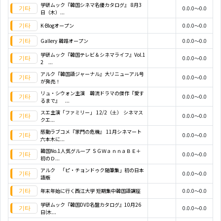
学研ムック『韓国シネマ名優カタログ』 8月3
0.0.0～0.0
日（木）...
K-Blogオープン
0.0.0～0.0
Gallery 韓路オープン
0.0.0～0.0
学研ムック『韓国テレビ＆シネマライフ』Vol.1
0.0.0～0.0
2 ...
アルク『韓国語ジャーナル』大リニューアル号
0.0.0～0.0
が発売！
リュ・シウォン主演 韓流ドラマの傑作『愛す
0.0.0～0.0
るまで』 ...
スエ主演「ファミリー」 12/2（土） シネマス
0.0.0～0.0
クエ...
感動ラブコメ『家門の危機』 11月シネマート
0.0.0～0.0
六本木に...
韓国No.1人気グループ ＳＧＷａｎｎａＢＥ＋
0.0.0～0.0
初のＤ...
アルク 「ピ・チョンドゥク随筆集」初の日本
0.0.0～0.0
語版
年末年始に行く西江大学 短期集中韓国語講座
0.0.0～0.0
学研ムック『韓国DVD名盤カタログ』10月26
0.0.0～0.0
日(木...