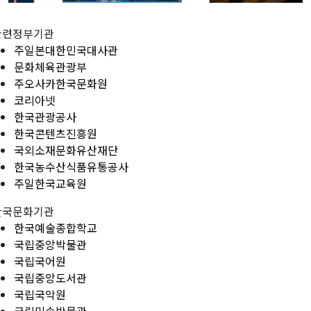
관련정부기관
주일본대한민국대사관
문화체육관광부
주오사카한국문화원
코리아넷
한국관광공사
한국콘텐츠진흥원
국외소재문화유산재단
한국농수산식품유통공사
주일한국교육원
한국문화기관
한국예술종합학교
국립중앙박물관
국립국어원
국립중앙도서관
국립국악원