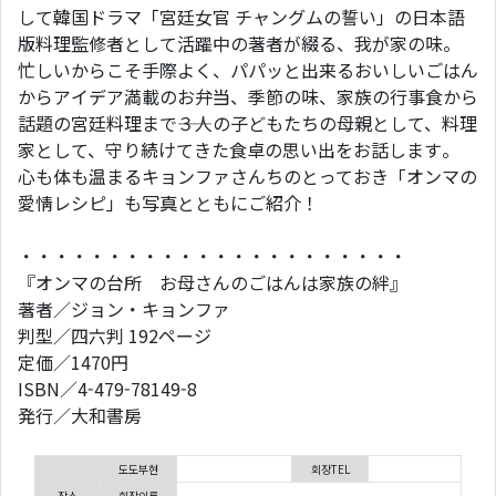
して韓国ドラマ「宮廷女官 チャングムの誓い」の日本語
版料理監修者として活躍中の著者が綴る、我が家の味。
忙しいからこそ手際よく、パパッと出来るおいしいごはん
からアイデア満載のお弁当、季節の味、家族の行事食から
話題の宮廷料理まで――３人の子どもたちの母親として、料理
家として、守り続けてきた食卓の思い出をお話します。
心も体も温まるキョンファさんちのとっておき「オンマの
愛情レシピ」も写真とともにご紹介！
・・・・・・・・・・・・・・・・・・・・・・
『オンマの台所 お母さんのごはんは家族の絆』
著者／ジョン・キョンファ
判型／四六判 192ページ
定価／1470円
ISBN／4-479-78149-8
発行／大和書房
도도부현
회장TEL
장소
회장이름