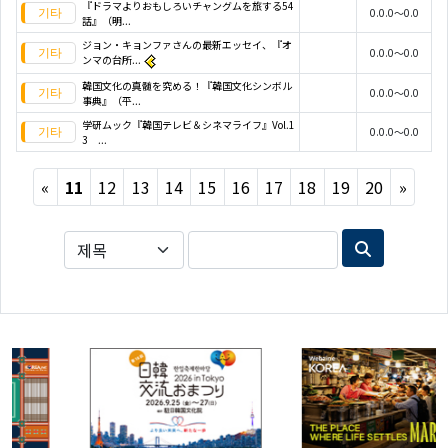
『ドラマよりおもしろいチャングムを旅する54
0.0.0～0.0
話』（明...
ジョン・キョンファさんの最新エッセイ、『オ
0.0.0～0.0
ンマの台所...
韓国文化の真髄を究める！『韓国文化シンボル
0.0.0～0.0
事典』（平...
学研ムック『韓国テレビ＆シネマライフ』Vol.1
0.0.0～0.0
3 ...
Previous
Next
«
11
12
13
14
15
16
17
18
19
20
»