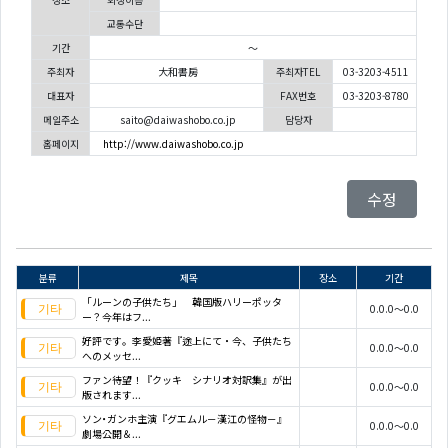
교통수단
기간
～
주최자
大和書房
주최자TEL
03-3203-4511
대표자
FAX번호
03-3203-8780
메일주소
saito@daiwashobo.co.jp
담당자
홈페이지
http://www.daiwashobo.co.jp
수정
분류
제목
장소
기간
「ルーンの子供たち」 韓国版ハリーポッタ
0.0.0～0.0
ー？今年はフ...
好評です。李愛姫著『途上にて・今、子供たち
0.0.0～0.0
へのメッセ...
ファン待望！『クッキ シナリオ対訳集』が出
0.0.0～0.0
版されます...
ソン･ガンホ主演『グエムル－漢江の怪物－』
0.0.0～0.0
劇場公開＆...