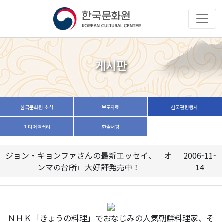
게시판
한국문화원 소식
보도자료
한국관련행사
미디어갤러리
한줄서평
ジョン・キョンファさんの最新エッセイ、『オ
2006-11-
ンマの台所』大好評発売中！
14
ＮＨＫ「きょうの料理」でおなじみの人気朝鮮料理家、そ