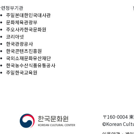
관련정부기관
주일본대한민국대사관
문화체육관광부
주오사카한국문화원
코리아넷
한국관광공사
한국콘텐츠진흥원
국외소재문화유산재단
한국농수산식품유통공사
주일한국교육원
〒160-0004 
©Korean Cultu