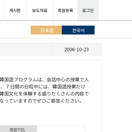
게시판
보도자료
회원등록
로그인
日本語
한국어
2006-10-23
韓国語プログラムは、会話中心の授業で人
た、７日間の日程中には、韓国語授業だけ
韓国文化を体験する盛りだくさんの内容で
なっていますのでぜひご参加ください。
회장TEL