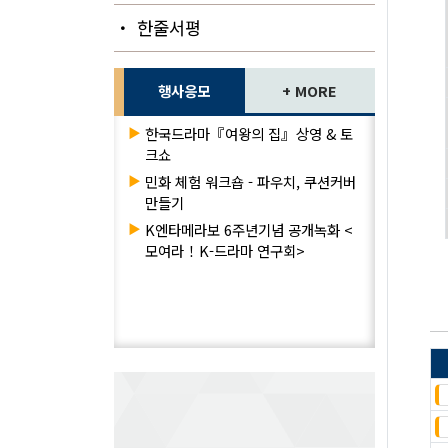
・ 한줄서평
행사응모
+ MORE
▶
한국드라마『여왕의 집』상영 & 토
크쇼
▶
민화 체험 워크숍 - 파우치, 쿠션커버
만들기
▶
K엔타메라보 6주년기념 공개녹화 <
모여라！K-드라마 연구회>