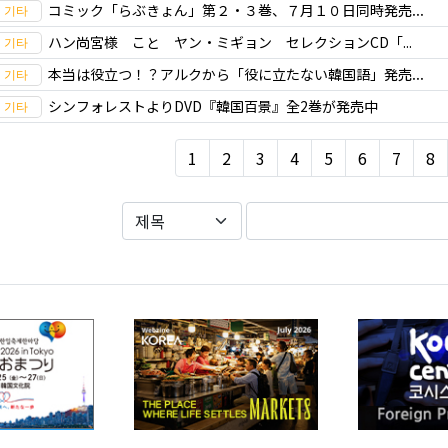
コミック「らぶきょん」第２・３巻、７月１０日同時発売...
ハン尚宮様 こと ヤン・ミギョン セレクションCD「...
本当は役立つ！？アルクから「役に立たない韓国語」発売...
シンフォレストよりDVD『韓国百景』全2巻が発売中
1
2
3
4
5
6
7
8