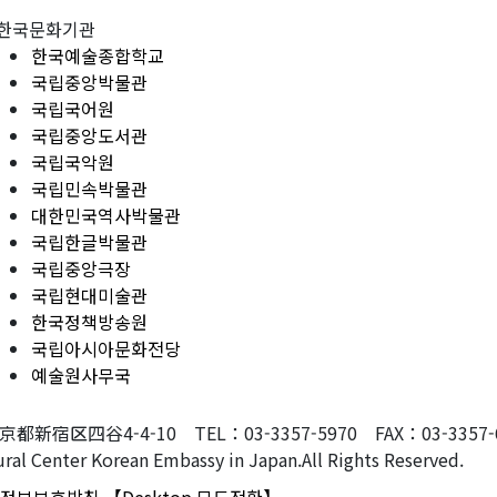
한국문화기관
한국예술종합학교
국립중앙박물관
국립국어원
국립중앙도서관
국립국악원
국립민속박물관
대한민국역사박물관
국립한글박물관
국립중앙극장
국립현대미술관
한국정책방송원
국립아시아문화전당
예술원사무국
東京都新宿区四谷4-4-10 TEL：03-3357-5970 FAX：03-3357-607
ral Center Korean Embassy in Japan.All Rights Reserved.