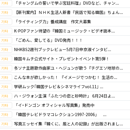
「チャングムの誓いで学ぶ宮廷料理」DVDなど、チャン...
【新刊案内】ＮＨＫ生活人新書『民話で知る韓国』ちょん...
「ライティング力」養成講座 作文大募集
K-POPファン待望の『韓国ミュージック・ビデオ読本...
「ごめん、愛してる」DVD発売！！！
NHKBS2週刊ブックレビュー5月7日申京淑インタビ...
韓国キムチ公式サイト・プレゼントイベント第5弾！
冬ソナ主題歌作曲家ユ・ヘジュンが歌う『チグエソ地球の...
こんな本が欲しかった！ 『イメージでつかむ！ 生活の...
学研ムック｢韓国テレビ＆シネマライフvol.11｣ ...
ハ・ジウォン主演「ふたつの恋と砂時計」 6月24日よ...
「イ･ドンゴン オフィシャル写真集」発売中
「韓国テレビドラマコレクション1997-2006」 ...
写真エッセイ集『韓くに、風と人の記録』が出版されまし...