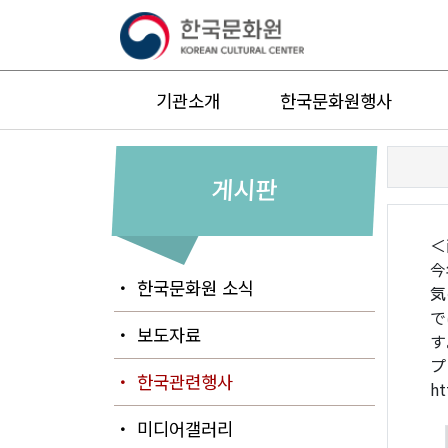
기관소개
한국문화원행사
게시판
＜
今
・ 한국문화원 소식
気
で
・ 보도자료
す
プ
・ 한국관련행사
ht
・ 미디어갤러리