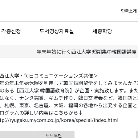
한국소개
각종신청
도서영상자료실
세종학당
年末年始に行く西江大学 短期集中韓国語講座
西江大学・毎日コミュニケーションズ共催＞
年の年末年始休暇を利用して韓国短期留学をしてみませんか？
のある【西江大学 韓国語教育院】が企画・実施致します。ま
はなく、ナンタ鑑賞、キムチ作り、韓日交流会など、韓国語と
。札幌、東京、名古屋、大阪、福岡の各地から出発する企画と
ログラムの詳しい内容はこちらから↓
tp://ryugaku.mycom.co.jp/korea/special/index.html
도도부현