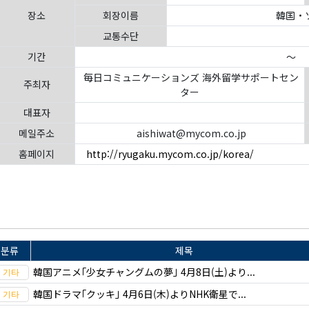
장소
회장이름
韓国・
교통수단
기간
～
毎日コミュニケーションズ 海外留学サポートセン
주최자
ター
대표자
메일주소
aishiwat@mycom.co.jp
홈페이지
http://ryugaku.mycom.co.jp/korea/
분류
제목
韓国アニメ｢少女チャングムの夢｣ 4月8日(土)より...
韓国ドラマ｢クッキ｣ 4月6日(木)よりNHK衛星で...