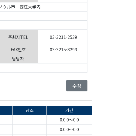
ソウル市 西江大学内
주최자TEL
03-3211-2539
FAX번호
03-3215-8293
담당자
수정
장소
기간
0.0.0～0.0
0.0.0～0.0