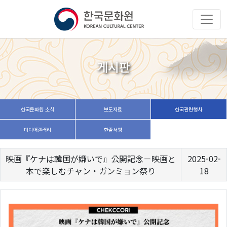
게시판
한국문화원 소식
보도자료
한국관련행사
미디어갤러리
한줄서평
映画『ケナは韓国が嫌いで』公開記念－映画と
2025-02-
本で楽しむチャン・ガンミョン祭り
18