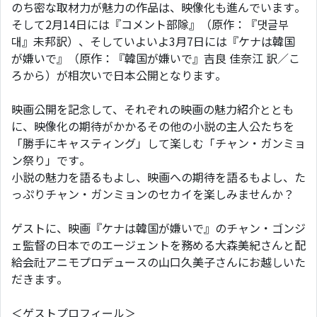
のち密な取材力が魅力の作品は、映像化も進んでいます。
そして2月14日には『コメント部隊』（原作：『댓글부
대』未邦訳）、そしていよいよ3月7日には『ケナは韓国
が嫌いで』（原作：『韓国が嫌いで』吉良 佳奈江 訳／こ
ろから）が相次いで日本公開となります。
映画公開を記念して、それぞれの映画の魅力紹介ととも
に、映像化の期待がかかるその他の小説の主人公たちを
「勝手にキャスティング」して楽しむ「チャン・ガンミョ
ン祭り」です。
小説の魅力を語るもよし、映画への期待を語るもよし、た
っぷりチャン・ガンミョンのセカイを楽しみませんか？
ゲストに、映画『ケナは韓国が嫌いで』のチャン・ゴンジ
ェ監督の日本でのエージェントを務める大森美紀さんと配
給会社アニモプロデュースの山口久美子さんにお越しいた
だきます。
＜ゲストプロフィール＞