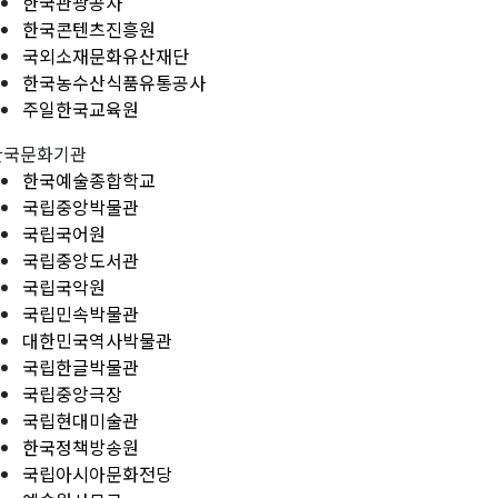
한국관광공사
한국콘텐츠진흥원
국외소재문화유산재단
한국농수산식품유통공사
주일한국교육원
한국문화기관
한국예술종합학교
국립중앙박물관
국립국어원
국립중앙도서관
국립국악원
국립민속박물관
대한민국역사박물관
국립한글박물관
국립중앙극장
국립현대미술관
한국정책방송원
국립아시아문화전당