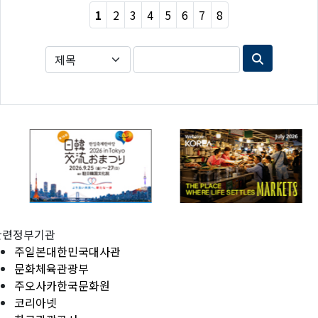
1
2
3
4
5
6
7
8
관련정부기관
주일본대한민국대사관
문화체육관광부
주오사카한국문화원
코리아넷