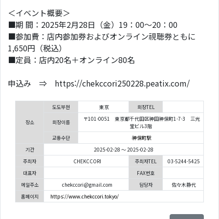
＜イベント概要＞
■期 間：2025年2月28日（金）19：00～20：00
■参加費：店内参加券およびオンライン視聴券ともに
1,650円（税込）
■定員：店内20名＋オンライン80名
申込み ⇒ https://chekccori250228.peatix.com/
도도부현
東京
회장TEL
〒101-0051 東京都千代田区神田神保町1-7-3 三光
장소
회장이름
堂ビル3階
교통수단
神保町駅
기간
2025-02-28 ～ 2025-02-28
주최자
CHEKCCORI
주최자TEL
03-5244-5425
대표자
FAX번호
메일주소
chekccori@gmail.com
담당자
佐々木静代
홈페이지
https://www.chekccori.tokyo/