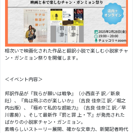
相次いで映画化された作品と翻訳小説で楽しむ小説家チャ
ン・ガンミョン祭りを開催します。
＜イベント内容＞
邦訳作品が『我らが願いは戦争』（小西直子 訳／新泉
社）、『鳥は飛ぶのが楽しいか』（吉良 佳奈江 訳／堀之
内出版）、『極めて私的な超能力』（吉良 佳奈江 訳／早
川書房）、そして最新作『罰と罪 上・下』が発売された
ばかりの小説家チャン・ガンミョン。
素晴らしいストーリー展開、確かな文章力、新聞記者時代