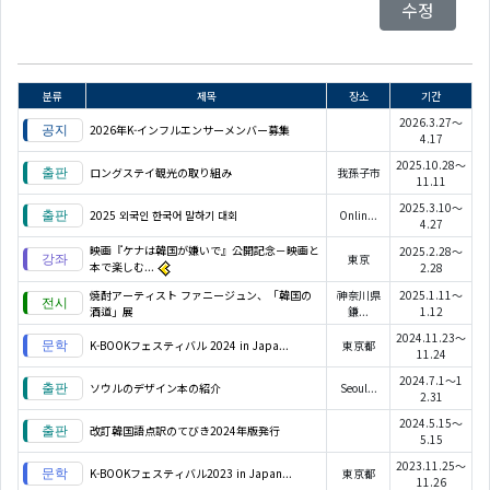
수정
분류
제목
장소
기간
2026.3.27～
2026年K-インフルエンサーメンバー募集
4.17
2025.10.28～
ロングステイ観光の取り組み
我孫子市
11.11
2025.3.10～
2025 외국인 한국어 말하기 대회
Onlin...
4.27
映画『ケナは韓国が嫌いで』公開記念－映画と
2025.2.28～
東京
本で楽しむ...
2.28
焼酎アーティスト ファニージュン、「韓国の
神奈川県
2025.1.11～
酒道」展
鎌...
1.12
2024.11.23～
K-BOOKフェスティバル 2024 in Japa...
東京都
11.24
2024.7.1～1
ソウルのデザイン本の紹介
Seoul...
2.31
2024.5.15～
改訂韓国語点訳のてびき2024年版発行
5.15
2023.11.25～
K-BOOKフェスティバル2023 in Japan...
東京都
11.26