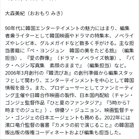
大森美紀（おおもり みき）
90年代に韓国エンターテイメントの魅力にはまり、編集
者兼ライターとして韓国映画やドラマの特集本、ノベライ
ズやレシピ本、グルメガイドなど数多く手がける。主な担
当書籍に『ペ・ヨンジュン 韓国の美をたどる旅』（編集
担当）、『愛の群像』（ドラマ・ノベライズ執筆）、『パ
ク・ヘジン写真集 素顔のままで』（編集担当）など。
2006年3月創刊の『韓流ぴあ』の創刊準備から編集スタッ
フとして関わり、エンターテインメントを中心として韓国
情報を扱う。また、プロデューサーとしてファンミーティ
ング主催や日韓合作映画の製作、日本国内配給（チャン・
ゴンジェ監督作品『ひと夏のファンタジア』『5時から7
時までのジュヒ』）、俳優ソ・ジュニョン、映画監督チャ
ン・ゴンジェの日本エージェントも務める。2022年には
濱口竜介監督の著書『カメラの前で演じること』の韓国語
版出版の版権コーディネートおよび編集も担当した。