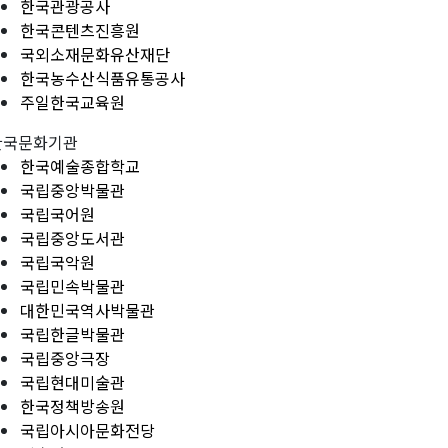
한국관광공사
한국콘텐츠진흥원
국외소재문화유산재단
한국농수산식품유통공사
주일한국교육원
한국문화기관
한국예술종합학교
국립중앙박물관
국립국어원
국립중앙도서관
국립국악원
국립민속박물관
대한민국역사박물관
국립한글박물관
국립중앙극장
국립현대미술관
한국정책방송원
국립아시아문화전당