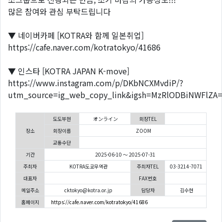
많은 참여와 관심 부탁드립니다
▼ 네이버카페 [KOTRA와 함께 일본취업]
https://cafe.naver.com/kotratokyo/41686
▼ 인스타 [KOTRA JAPAN K-move]
https://www.instagram.com/p/DKbNCXMvdiP/?
utm_source=ig_web_copy_link&igsh=MzRlODBiNWFlZA
도도부현
オンライン
회장TEL
장소
회장이름
ZOOM
교통수단
기간
2025-06-10 ～ 2025-07-31
주최자
KOTRA도쿄무역관
주최자TEL
03-3214-7071
대표자
FAX번호
메일주소
cktokyo@kotra.or.jp
담당자
김수현
홈페이지
https://cafe.naver.com/kotratokyo/41686