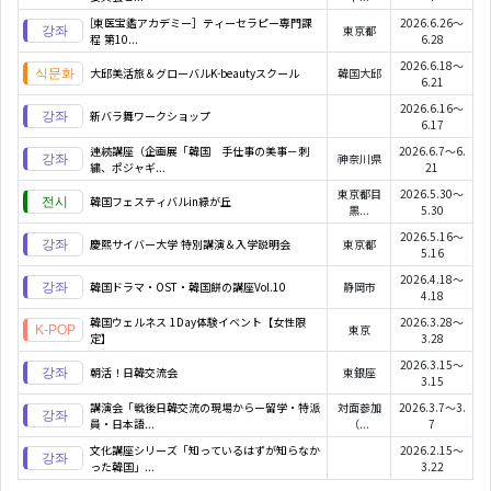
[東医宝鑑アカデミー］ティーセラピー専門課
2026.6.26～
東京都
程 第10...
6.28
2026.6.18～
大邱美活旅＆グローバルK-beautyスクール
韓国大邱
6.21
2026.6.16～
新バラ舞ワークショップ
6.17
連続講座（企画展「韓国 手仕事の美事－刺
2026.6.7～6.
神奈川県
繍、ポジャギ...
21
東京都目
2026.5.30～
韓国フェスティバルin緑が丘
黒...
5.30
2026.5.16～
慶熙サイバー大学 特別講演＆入学説明会
東京都
5.16
2026.4.18～
韓国ドラマ・OST・韓国餅の講座Vol.10
静岡市
4.18
韓国ウェルネス 1Day体験イベント【女性限
2026.3.28～
東京
定】
3.28
2026.3.15～
朝活！日韓交流会
東銀座
3.15
講演会「戦後日韓交流の現場からー留学・特派
対面参加
2026.3.7～3.
員・日本語...
（...
7
文化講座シリーズ「知っているはずが知らなか
2026.2.15～
った韓国」...
3.22