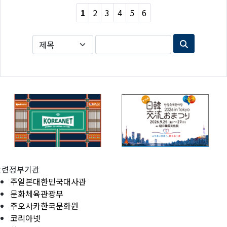
1
2
3
4
5
6
관련정부기관
주일본대한민국대사관
문화체육관광부
주오사카한국문화원
코리아넷