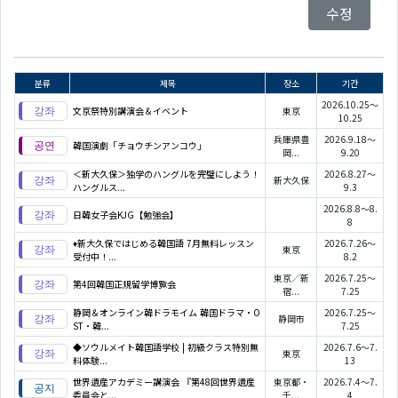
수정
분류
제목
장소
기간
2026.10.25～
文京祭特別講演会＆イベント
東京
10.25
兵庫県豊
2026.9.18～
韓国演劇「チョウチンアンコウ」
岡...
9.20
＜新大久保＞独学のハングルを完璧にしよう！
2026.8.27～
新大久保
ハングルス...
9.3
2026.8.8～8.
日韓女子会KJG【勉強会】
8
♦新大久保ではじめる韓国語 7月無料レッスン
2026.7.26～
東京
受付中！...
8.2
東京／新
2026.7.25～
第4回韓国正規留学博覧会
宿...
7.25
静岡＆オンライン韓ドラモイム 韓国ドラマ・O
2026.7.25～
静岡市
ST・韓...
7.25
◆ソウルメイト韓国語学校 | 初級クラス特別無
2026.7.6～7.
東京
料体験...
13
世界遺産アカデミー講演会 『第48回世界遺産
東京都・
2026.7.4～7.
委員会と...
千...
4