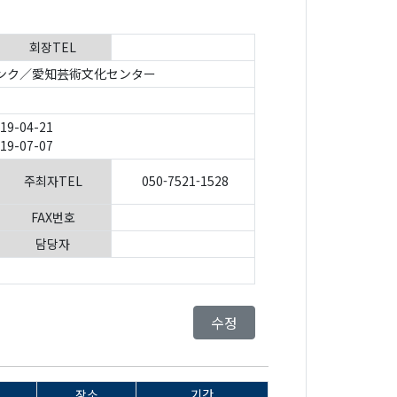
회장TEL
ンク／愛知芸術文化センター
019-04-21
019-07-07
주최자TEL
050-7521-1528
FAX번호
담당자
수정
장소
기간