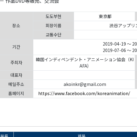
 作品DVD等販売、交流会
도도부현
東京都
장소
회장이름
渋谷アップリ
교통수단
2019-04-19 ～ 2
기간
2019-07-06 ～ 2
韓国インディペンデント・アニメーション協会（KI
주최자
AFA)
대표자
메일주소
akoinkr@gmail.com
홈페이지
https://www.facebook.com/koreanimation/
분류
제목