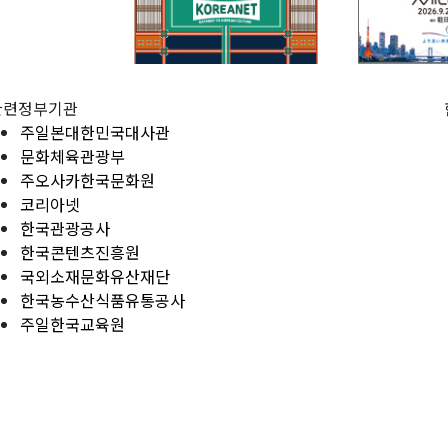
관련정부기관
주일본대한민국대사관
문화체육관광부
주오사카한국문화원
코리아넷
한국관광공사
한국콘텐츠진흥원
국외소재문화유산재단
한국농수산식품유통공사
주일한국교육원