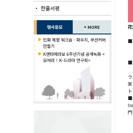
・ 한줄서평
花
행사응모
+ MORE
▶
민화 체험 워크숍 - 파우치, 쿠션커버
■
만들기
－
▶
K엔타메라보 6주년기념 공개녹화 <
－
모여라！K-드라마 연구회>
■
－
ラ
家
ト
■
I
門
－
－