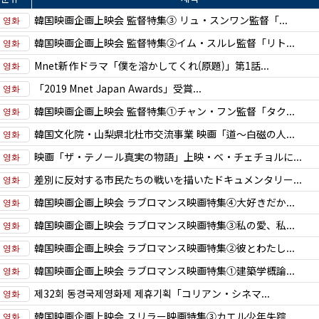
韓国映画企画上映会 監督特集③ リュ・スンワン監督「...
韓国映画企画上映会 監督特集②イム・スルレ監督「リト...
Mnet新作ドラマ「僕を溶かしてくれ(原題)」第1話...
「2019 Mnet Japan Awards」受賞...
韓国映画企画上映会 監督特集①チャン・フン監督「タク...
韓国文化院・山梨県北杜市交流事業 映画「道～白磁の人...
映画「ザ・テノール真実の物語」上映・ベ・チェチョルに...
差別に反対する市民たちの戦いを描いたドキュメンタリー...
韓国映画企画上映会 ラブロマンス映画特集④大好きだか...
韓国映画企画上映会 ラブロマンス映画特集③私の愛、私...
韓国映画企画上映会 ラブロマンス映画特集②彼とわたし...
韓国映画企画上映会 ラブロマンス映画特集①建築学概論...
제32회 동경국제영화제 제휴기획「コリアン・シネマ...
韓国映画企画上映会 スリラー映画特集③カエル少年失踪...