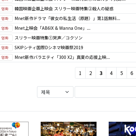
韓国映画企画上映会 スリラー映画特集②殺人の疑惑
Mnet新作ドラマ「彼女の私生活（原題）」第1話無料...
Mnet上映会「AB6IX & Wanna One」...
スリラー映画特集①哭声／コクソン
SKIPシティ国際Dシネマ映画祭2019
Mnet新作バラエティ「300 X2」真夏の応援上映...
1
2
3
4
5
6