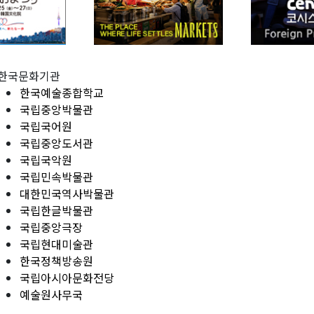
한국문화기관
한국예술종합학교
국립중앙박물관
국립국어원
국립중앙도서관
국립국악원
국립민속박물관
대한민국역사박물관
국립한글박물관
국립중앙극장
국립현대미술관
한국정책방송원
국립아시아문화전당
예술원사무국