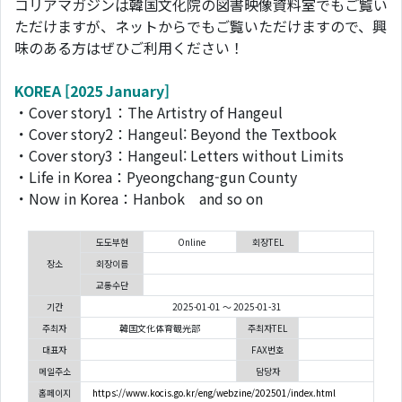
コリアマガジンは韓国文化院の図書映像資料室でもご覧い
ただけますが、ネットからでもご覧いただけますので、興
味のある方はぜひご利用ください！
KOREA [2025 January]
・Cover story1：The Artistry of Hangeul
・Cover story2：Hangeul: Beyond the Textbook
・Cover story3：Hangeul: Letters without Limits
・Life in Korea：Pyeongchang-gun County
・Now in Korea：Hanbok and so on
도도부현
Online
회장TEL
장소
회장이름
교통수단
기간
2025-01-01 ～ 2025-01-31
주최자
韓国文化体育観光部
주최자TEL
대표자
FAX번호
메일주소
담당자
홈페이지
https://www.kocis.go.kr/eng/webzine/202501/index.html