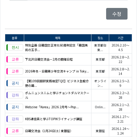
수정
분류
제목
장소
기간
特別企画 日韓国交正常化60周年記念「韓国美
東京都台
2026.2.10～
術の玉手...
東...
4.5
2026.2.8～2.
下北沢日韓交流会－2月の開催日程
東京都
22
2026.2.8～2.
2026年冬・日韓青少年交流キャンプ in Toky...
東京都
14
【第109回翻訳実務検定TQE】ビジネス全般分
オンライ
2026.2.5～2.
野の韓...
ン...
9
ポムニュンスニムと学ぶチョントダルマスクー
2026.2.2～2.
ル
28
2026.2.1～2.
Webzine「Korea」2026 2月号～Pop...
Onlin...
28
2026.1.27～
KBS通信員と学ぶTOPIKライティング講座
2.21
2026.1.24～
日韓交流会（1月24日(土) 東銀座）
東銀座
1.24