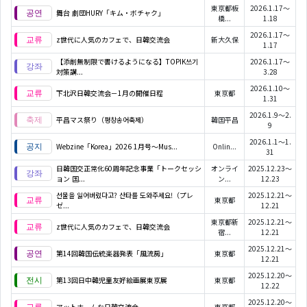
東京都板
2026.1.17～
舞台 劇団HURY「キム・ボチャク」
橋...
1.18
2026.1.17～
z世代に人気のカフェで、日韓交流会
新大久保
1.17
【添削無制限で書けるようになる】TOPIK쓰기
2026.1.17～
対策講...
3.28
2026.1.10～
下北沢日韓交流会－1月の開催日程
東京都
1.31
2026.1.9～2.
平昌マス祭り（평창송어축제）
韓国平昌
9
2026.1.1～1.
Webzine「Korea」2026 1月号～Mus...
Onlin...
31
日韓国交正常化60周年記念事業「トークセッシ
オンライ
2025.12.23～
ョン 国...
ン...
12.23
선물을 잃어버렸다고? 산타를 도와주세요!（プレ
2025.12.21～
東京都
ゼ...
12.21
東京都新
2025.12.21～
z世代に人気のカフェで、日韓交流会
宿...
12.21
2025.12.21～
第14回韓国伝統楽器発表「風流房」
東京都
12.21
2025.12.20～
第13回日中韓児童友好絵画展東京展
東京都
12.22
2025.12.20～
アットホームな日韓交流会
東京都