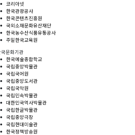
코리아넷
한국관광공사
한국콘텐츠진흥원
국외소재문화유산재단
한국농수산식품유통공사
주일한국교육원
한국문화기관
한국예술종합학교
국립중앙박물관
국립국어원
국립중앙도서관
국립국악원
국립민속박물관
대한민국역사박물관
국립한글박물관
국립중앙극장
국립현대미술관
한국정책방송원