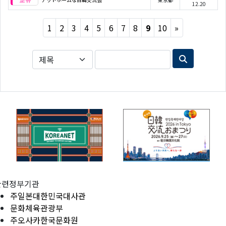
12.20
Next
1
2
3
4
5
6
7
8
9
10
»
관련정부기관
주일본대한민국대사관
문화체육관광부
주오사카한국문화원