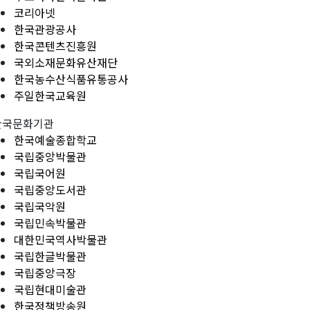
코리아넷
한국관광공사
한국콘텐츠진흥원
국외소재문화유산재단
한국농수산식품유통공사
주일한국교육원
한국문화기관
한국예술종합학교
국립중앙박물관
국립국어원
국립중앙도서관
국립국악원
국립민속박물관
대한민국역사박물관
국립한글박물관
국립중앙극장
국립현대미술관
한국정책방송원