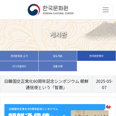
게시판
한국문화원 소식
보도자료
한국관련행사
미디어갤러리
한줄서평
日韓国交正常化60周年記念シンポジウム 朝鮮
2025-05-
通信使という「智恵」
07