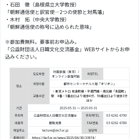
・石田 徹（島根県立大学教授）
「朝鮮通信使と訳官使―2つの使節と対馬藩」
・木村 拓（中央大学教授）
「朝鮮通信使の称号に込められた意味」
※参加費無料。要事前お申込み。
「公益財団法人日韓文化交流基金」WEBサイトからお申
込みください。
対面参加（東京）/
도도부현
회장TEL
オンライン参加可能
회장이름
都市センターホテル５階「オリオン」
장소
・東京メトロ 有楽町線・半蔵門線・南北線「永田町」
교통수단
駅 4番・5番出口より徒歩4分、9b番出口より徒歩3分
ほか
기간
2025-05-31 ～ 2025-05-31
주최자
公益財団法人日韓文化交流基金
주최자TEL
03-6261-6790
대표자
鹿取克章
FAX번호
03-6261-6780
메일주소
lecture@jkcf.or.jp
담당자
홈페이지
https://jkcf.or.jp/news/2025/04/30/33974/