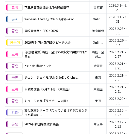
2026.3.1～3.
下北沢日韓交流会-3月の開催日程
東京都
29
2026.3.1～3.
Webzine「Korea」2026 3月号～Cof...
Onlin...
31
2026.2.28～
国際音楽祭NIPPON2026
神奈川県
3.1
2026.2.26～
2026年外国人韓国語スピーチ大会
Onlin...
5.7
[参加者募集] 韓国・全州での多文化共修プログ
韓国・全
2026.2.21～
ラム
州...
2.27
2026.2.21～
K-clasic 春のワルツ
大阪府
2.21
2026.2.21～
チョン・ジェイル/JUNG JAEIL Orches...
東京
2.21
2026.2.21～
日韓交流会（2月21日(土) 東銀座）
東銀座
2.21
2026.2.20～
ミュージカル『ラパチーニの園』
東京
3.1
文化講座シリーズ「知っているはずが知らなか
2026.2.15～
った韓国」...
3.22
2026.2.12～
2026日韓国際交流音楽会
埼玉県
2.12
2026.2.12～