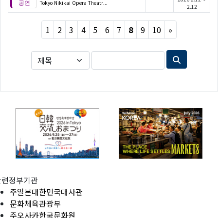
Tokyo Nikikai Opera Theatr...
2.12
Next
1
2
3
4
5
6
7
8
9
10
»
관련정부기관
주일본대한민국대사관
문화체육관광부
주오사카한국문화원