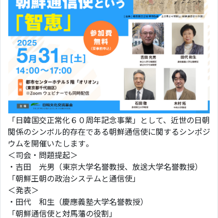
「日韓国交正常化６０周年記念事業」として、近世の日朝
関係のシンボル的存在である朝鮮通信使に関するシンポジ
ウムを開催いたします。
＜司会・問題提起＞
・吉田 光男（東京大学名誉教授、放送大学名誉教授）
「朝鮮王朝の政治システムと通信使」
＜発表＞
・田代 和生（慶應義塾大学名誉教授）
「朝鮮通信使と対馬藩の役割」