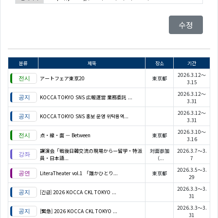
수정
분류
제목
장소
기간
2026.3.12～
アートフェア東京20
東京都
3.15
2026.3.12～
KOCCA TOKYO SNS 広報運営 業務委託 ...
3.31
2026.3.12～
KOCCA TOKYO SNS 홍보 운영 위탁용역...
3.31
2026.3.10～
点・線・面 — Between
東京都
3.16
講演会「戦後日韓交流の現場からー留学・特派
対面参加
2026.3.7～3.
員・日本語...
（...
7
2026.3.5～3.
LiteraTheater vol.1 「誰かひとり...
東京都
29
2026.3.3～3.
[긴급] 2026 KOCCA CKL TOKYO ...
31
2026.3.3～3.
[緊急] 2026 KOCCA CKL TOKYO ...
31