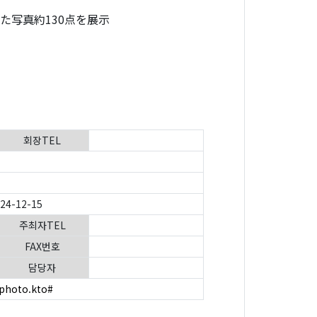
した写真約130点を展示
회장TEL
024-12-15
주최자TEL
FAX번호
담당자
/photo.kto#