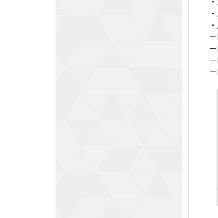
・
・
・
－
－
－
－