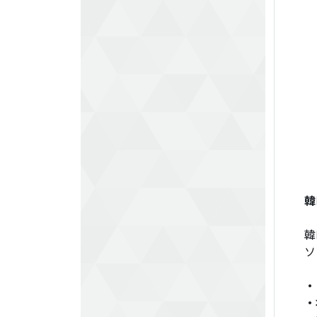
韓
韓
ソ
・
・