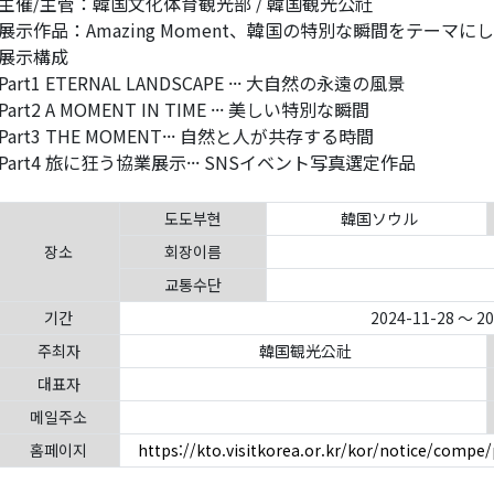
主催/主管：韓国文化体育観光部 / 韓国観光公社
展示作品：Amazing Moment、韓国の特別な瞬間をテーマに
展示構成
Part1 ETERNAL LANDSCAPE ··· 大自然の永遠の風景
Part2 A MOMENT IN TIME ··· 美しい特別な瞬間
Part3 THE MOMENT··· 自然と人が共存する時間
Part4 旅に狂う協業展示··· SNSイベント写真選定作品
도도부현
韓国ソウル
장소
회장이름
교통수단
기간
2024-11-28 ～ 2
주최자
韓国観光公社
대표자
메일주소
홈페이지
https://kto.visitkorea.or.kr/kor/notice/compe