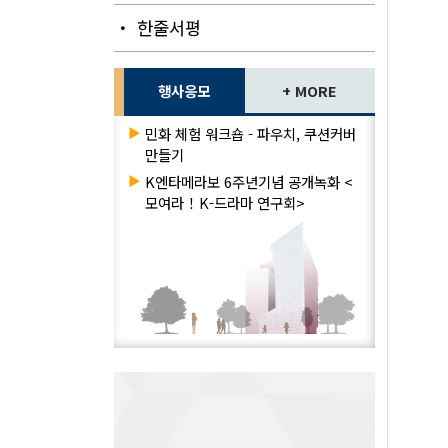
・ 한줄서평
행사응모
+ MORE
▶
민화 체험 워크숍 - 파우치, 쿠션커버
만들기
▶
K엔타메라보 6주년기념 공개녹화 <
모여라！K-드라마 연구회>