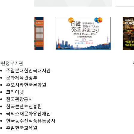
관련정부기관
주일본대한민국대사관
문화체육관광부
주오사카한국문화원
코리아넷
한국관광공사
한국콘텐츠진흥원
국외소재문화유산재단
한국농수산식품유통공사
주일한국교육원