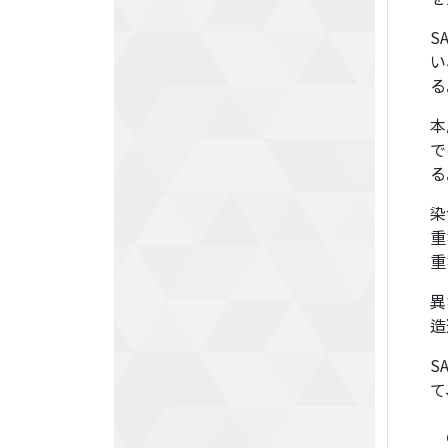
S
い
る
本
で
る
染
重
重
異
造
S
て
〇