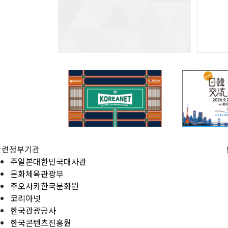
관련정부기관
주일본대한민국대사관
문화체육관광부
주오사카한국문화원
코리아넷
한국관광공사
한국콘텐츠진흥원