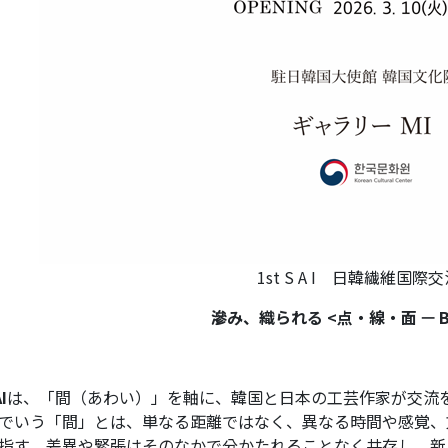
1st S A I 日韓繊維国際
滲
み、織られる
<
点
・
線
・
面 — 
I
は、「間（あわい）」を軸に、韓国と日本の工芸作家が交流
でいう「間」とは、単なる距離ではなく、異なる時間や感覚、
指す。差異や緊張はそのなかで分かたれることなく共存し、新