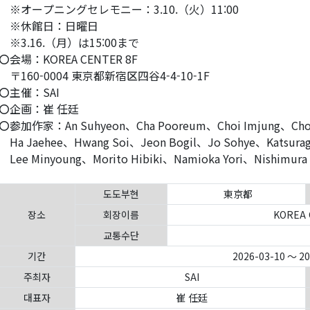
オープニングセレモニー：3.10.（火）11:00
※休館日：日曜日
3.16.（月）は15:00まで
会場：KOREA CENTER 8F
160-0004 東京都新宿区四谷4-4-10-1F
主催：SAI
企画：崔 任廷
参加作家：An Suhyeon、Cha Pooreum、Choi Imjung、Choi Yu
a Jaehee、Hwang Soi、Jeon Bogil、Jo Sohye、Katsuraga
ee Minyoung、Morito Hibiki、Namioka Yori、Nishimura 
도도부현
東京都
장소
회장이름
KOREA 
교통수단
기간
2026-03-10 ～ 2
주최자
SAI
대표자
崔 任廷