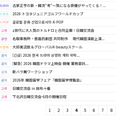
古家正亨の新・韓流“考”～気になる俳優がやってくる！...
2026 トヨタジュニアゴルフワールドカップ
글로벌 문화 산업으로서의 K-POP
z世代に大人気のトルドロと合同企画！日韓交流会
名取事務所・普遍的劇団 共同制作 現代韓国演劇上演...
大邱美活旅＆グローバルK-beautyスクール
[긴급] 2026 한국 드라마 상영회 개최 위탁...
[緊急] 2026 韓国ドラマ上映会 開催 業務委託...
新バラ舞ワークショップ
2026年 韓国留学フェア「韓国留学博覧会」
日韓交流会 in 麻布十番
下北沢日韓交流会-6月の開催日程
1
2
3
4
5
6
7
8