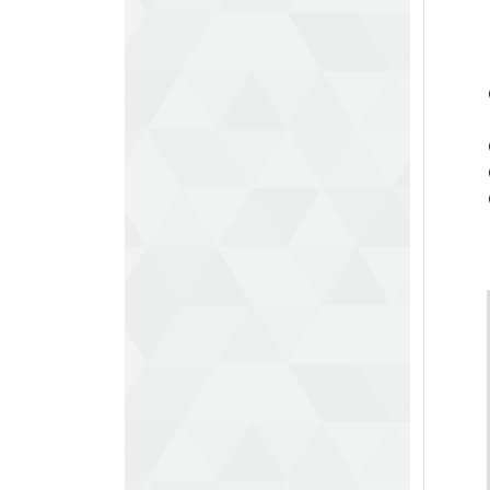
※
※
〇
〒
〇
〇
〇
H
L