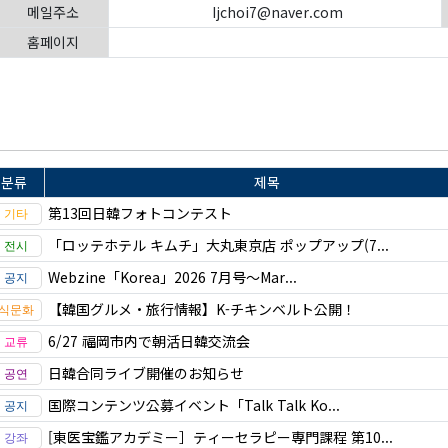
메일주소
Ijchoi7@naver.com
홈페이지
분류
제목
第13回日韓フォトコンテスト
「ロッテホテル キムチ」大丸東京店 ポップアップ(7...
Webzine「Korea」2026 7月号～Mar...
【韓国グルメ・旅行情報】K-チキンベルト公開！
6/27 福岡市内で朝活日韓交流会
日韓合同ライブ開催のお知らせ
国際コンテンツ公募イベント「Talk Talk Ko...
[東医宝鑑アカデミー］ティーセラピー専門課程 第10...