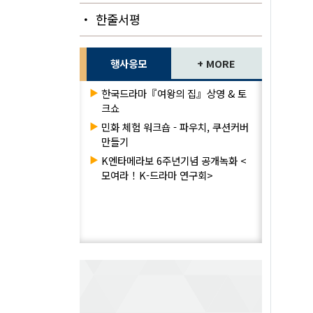
・ 한줄서평
행사응모
+ MORE
▶
한국드라마『여왕의 집』상영 & 토
크쇼
▶
민화 체험 워크숍 - 파우치, 쿠션커버
만들기
▶
K엔타메라보 6주년기념 공개녹화 <
모여라！K-드라마 연구회>