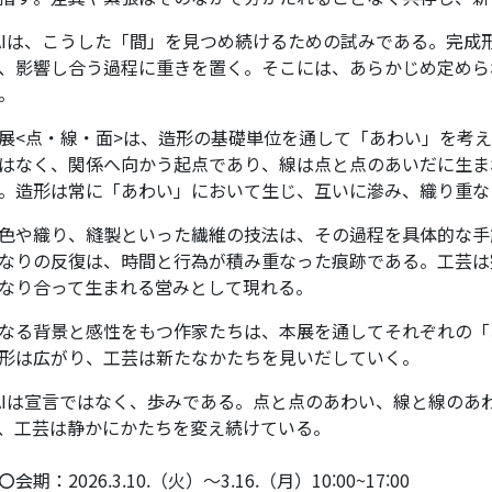
AIは、こうした「間」を見つめ続けるための試みである。完成
、影響し合う過程に重きを置く。そこには、あらかじめ定めら
。
展<点・線・面>は、造形の基礎単位を通して「あわい」を考
はなく、関係へ向かう起点であり、線は点と点のあいだに生ま
。造形は常に「あわい」において生じ、互いに滲み、織り重な
色や織り、縫製といった繊維の技法は、その過程を具体的な手
なりの反復は、時間と行為が積み重なった痕跡である。工芸は
なり合って生まれる営みとして現れる。
なる背景と感性をもつ作家たちは、本展を通してそれぞれの「
形は広がり、工芸は新たなかたちを見いだしていく。
AIは宣言ではなく、歩みである。点と点のあわい、線と線のあ
、工芸は静かにかたちを変え続けている。
会期：2026.3.10.（火）～3.16.（月）10:00~17:00