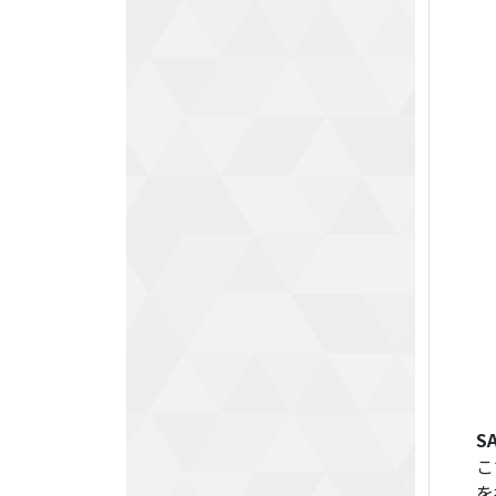
SA
こ
を