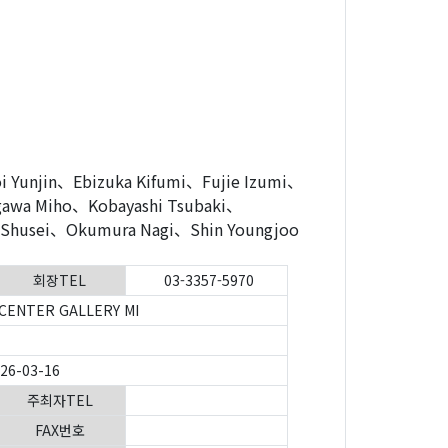
njin、Ebizuka Kifumi、Fujie Izumi、
wa Miho、Kobayashi Tsubaki、
Shusei、Okumura Nagi、Shin Youngjoo
회장TEL
03-3357-5970
CENTER GALLERY MI
026-03-16
주최자TEL
FAX번호