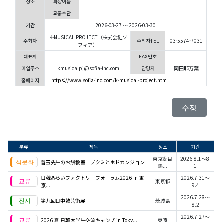
장소
회장이름
교통수단
기간
2026-03-27 ～ 2026-03-30
K-MUSICAL PROJECT（株式会社ソ
주최자
주최자TEL
03-5574-7031
フィア）
대표자
FAX번호
메일주소
kmusicalpj@sofia-inc.com
담당자
岡田耶万葉
홈페이지
https://www.sofia-inc.com/k-musical-project.html
수정
분류
제목
장소
기간
東京都目
2026.8.1～8.
善玉先生のお餅教室 プクミとホドカンジョン
黒...
1
日韓みらいファクトリーフォーラム2026 in 東
2026.7.31～
東京都
京...
9.4
2026.7.28～
第九回日中韓芸術展
茨城県
8.2
2026.7.27～
2026 夏 日韓大学生交流キャンプ in Toky...
東京