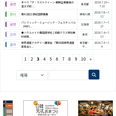
オペラ「ザ・ラストクイーン-朝鮮王朝最後の
2026.7.10～
東京都
皇太子妃-...
7.10
2026.7.8～7.
第41回21世紀国際書展
神奈川県
12
パシフィック・ミュージック・フェスティバル
2026.7.7～7.
北海道
（PMF)...
27
◆ソウルメイト韓国語学校 | 初級クラス特別無
2026.7.6～7.
東京
料体験...
13
世界遺産アカデミー講演会 『第48回世界遺産
東京都・
2026.7.4～7.
委員会と...
千...
4
Next
1
2
3
4
5
6
7
8
9
10
»