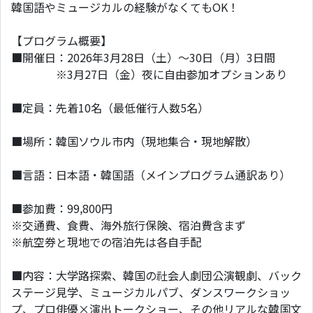
韓国語やミュージカルの経験がなくてもOK！
【プログラム概要】
■開催日：2026年3月28日（土）～30日（月）3日間
※3月27日（金）夜に自由参加オプションあり
■定員：先着10名（最低催行人数5名）
■場所：韓国ソウル市内（現地集合・現地解散）
■言語：日本語・韓国語（メインプログラム通訳あり）
■参加費：99,800円
※交通費、食費、海外旅行保険、宿泊費含まず
※航空券と現地での宿泊先は各自手配
■内容：大学路探索、韓国の社会人劇団公演観劇、バック
ステージ見学、ミュージカルパブ、ダンスワークショッ
プ、プロ俳優×演出トークショー、その他リアルな韓国文