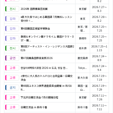
8.2
2026.7.27～
2026年 国際書画芸術展
東京都
8.3
♦新大久保ではじめる韓国語 7月無料レッスン
2026.7.26～
東京
受付中！...
8.2
東京／新
2026.7.25～
第4回韓国正規留学博覧会
宿...
7.25
静岡＆オンライン韓ドラモイム 韓国ドラマ・O
2026.7.25～
静岡市
ST・韓...
7.25
第8回アーティスト・イン・レジデンス大田原2
2026.7.25～1
栃木県
026
1.15
2026.7.24～
第47回霧島国際音楽祭2026
鹿児島県
8.9
2026.7.24～
한일미래팩토리포럼 2026 in 도쿄, 방일 한...
Tokyo...
9.4
z世代に大人気のトルドロと合同企画！日韓交
2026.7.19～
新大久保
流会
7.19
第48回ユネスコ世界遺産委員会開催 in BUSA
韓国・釜
2026.7.19～
N...
山...
7.29
2026.7.11～
下北沢日韓交流会-7月の開催日程
東京都
7.26
2026.7.11～
日韓交流会 in 麻布十番
麻布十番
7.11