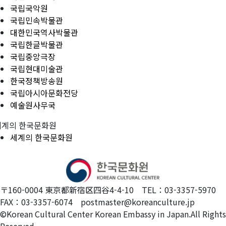
국립국악원
국립민속박물관
대한민국역사박물관
국립한글박물관
국립중앙극장
국립현대미술관
한국정책방송원
국립아시아문화전당
예술원사무국
세계의 한국문화원
세계의 한국문화원
〒160-0004 東京都新宿区四谷4-4-10 TEL：03-3357-5970
FAX：03-3357-6074 postmaster@koreanculture.jp
©Korean Cultural Center Korean Embassy in Japan.All Rights