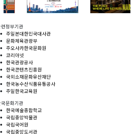
관련정부기관
주일본대한민국대사관
문화체육관광부
주오사카한국문화원
코리아넷
한국관광공사
한국콘텐츠진흥원
국외소재문화유산재단
한국농수산식품유통공사
주일한국교육원
한국문화기관
한국예술종합학교
국립중앙박물관
국립국어원
국립중앙도서관