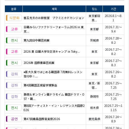
분류
제목
장소
기간
東京都目
2026.8.1～8.
善玉先生のお餅教室 プクミとホドカンジョン
黒...
1
日韓みらいファクトリーフォーラム2026 in 東
2026.7.31～
東京都
京...
9.4
2026.7.28～
第九回日中韓芸術展
茨城県
8.2
2026.7.27～
2026 夏 日韓大学生交流キャンプ in Toky...
東京
8.2
2026.7.27～
2026年 国際書画芸術展
東京都
8.3
♦新大久保ではじめる韓国語 7月無料レッスン
2026.7.26～
東京
受付中！...
8.2
東京／新
2026.7.25～
第4回韓国正規留学博覧会
宿...
7.25
静岡＆オンライン韓ドラモイム 韓国ドラマ・O
2026.7.25～
静岡市
ST・韓...
7.25
第8回アーティスト・イン・レジデンス大田原2
2026.7.25～1
栃木県
026
1.15
2026.7.24～
第47回霧島国際音楽祭2026
鹿児島県
8.9
2026.7.24～