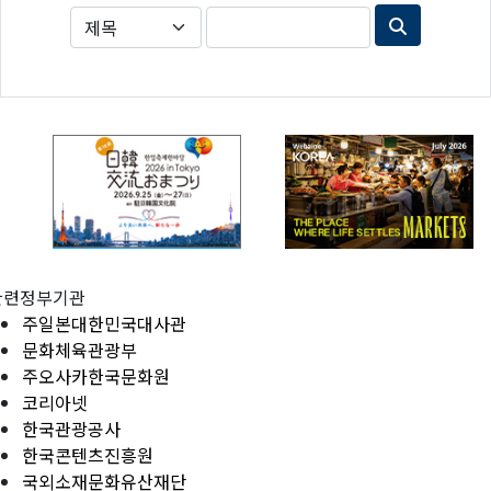
관련정부기관
주일본대한민국대사관
문화체육관광부
주오사카한국문화원
코리아넷
한국관광공사
한국콘텐츠진흥원
국외소재문화유산재단