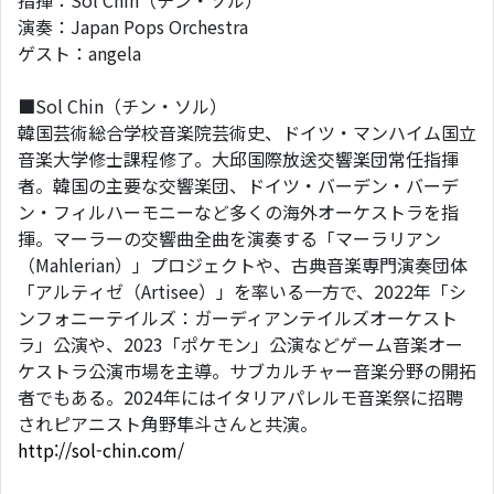
指揮：Sol Chin（チン・ソル）
演奏：Japan Pops Orchestra
ゲスト：angela
■Sol Chin（チン・ソル）
韓国芸術総合学校音楽院芸術史、ドイツ・マンハイム国立
音楽大学修士課程修了。大邱国際放送交響楽団常任指揮
者。韓国の主要な交響楽団、ドイツ・バーデン・バーデ
ン・フィルハーモニーなど多くの海外オーケストラを指
揮。マーラーの交響曲全曲を演奏する「マーラリアン
（Mahlerian）」プロジェクトや、古典音楽専門演奏団体
「アルティゼ（Artisee）」を率いる一方で、2022年「シ
ンフォニーテイルズ：ガーディアンテイルズオーケスト
ラ」公演や、2023「ポケモン」公演などゲーム音楽オー
ケストラ公演市場を主導。サブカルチャー音楽分野の開拓
者でもある。2024年にはイタリアパレルモ音楽祭に招聘
されピアニスト角野隼斗さんと共演。
http://sol-chin.com/