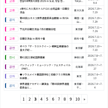
한일미래팩토리포럼 2026 in 도쿄, 방일 한...
Tokyo...
9.4
z世代に大人気のトルドロと合同企画！日韓交
2026.7.19～
新大久保
流会
7.19
第48回ユネスコ世界遺産委員会開催 in BUSA
韓国・釜
2026.7.19～
N...
山...
7.29
2026.7.11～
下北沢日韓交流会-7月の開催日程
東京都
7.26
2026.7.11～
日韓交流会 in 麻布十番
麻布十番
7.11
オペラ「ザ・ラストクイーン-朝鮮王朝最後の
2026.7.10～
東京都
皇太子妃-...
7.10
2026.7.8～7.
第41回21世紀国際書展
神奈川県
12
パシフィック・ミュージック・フェスティバル
2026.7.7～7.
北海道
（PMF)...
27
◆ソウルメイト韓国語学校 | 初級クラス特別無
2026.7.6～7.
東京
料体験...
13
世界遺産アカデミー講演会 『第48回世界遺産
東京都・
2026.7.4～7.
委員会と...
千...
4
Next
1
2
3
4
5
6
7
8
9
10
»