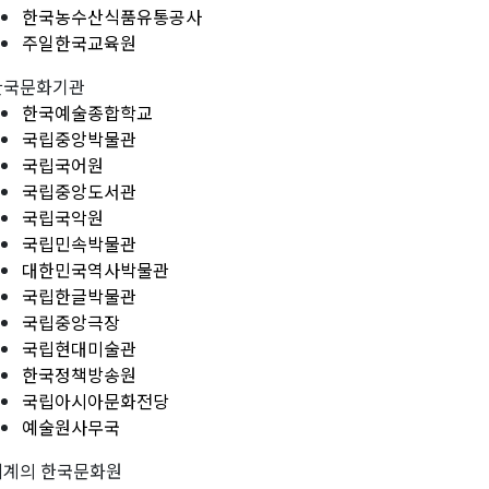
한국농수산식품유통공사
주일한국교육원
한국문화기관
한국예술종합학교
국립중앙박물관
국립국어원
국립중앙도서관
국립국악원
국립민속박물관
대한민국역사박물관
국립한글박물관
국립중앙극장
국립현대미술관
한국정책방송원
국립아시아문화전당
예술원사무국
세계의 한국문화원