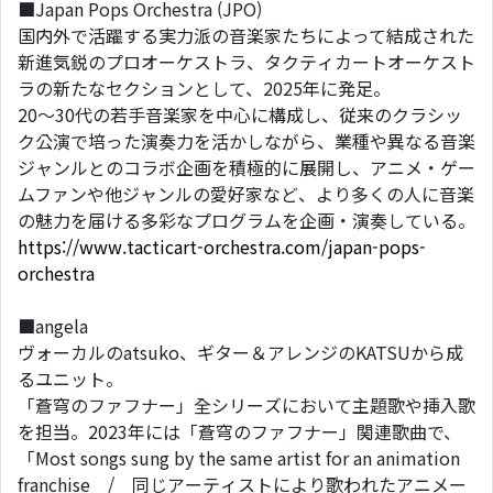
■Japan Pops Orchestra (JPO)
国内外で活躍する実力派の音楽家たちによって結成された
新進気鋭のプロオーケストラ、タクティカートオーケスト
ラの新たなセクションとして、2025年に発足。
20～30代の若手音楽家を中心に構成し、従来のクラシッ
ク公演で培った演奏力を活かしながら、業種や異なる音楽
ジャンルとのコラボ企画を積極的に展開し、アニメ・ゲー
ムファンや他ジャンルの愛好家など、より多くの人に音楽
の魅力を届ける多彩なプログラムを企画・演奏している。
https://www.tacticart-orchestra.com/japan-pops-
orchestra
■angela
ヴォーカルのatsuko、ギター＆アレンジのKATSUから成
るユニット。
「蒼穹のファフナー」全シリーズにおいて主題歌や挿入歌
を担当。2023年には「蒼穹のファフナー」関連歌曲で、
「Most songs sung by the same artist for an animation
franchise / 同じアーティストにより歌われたアニメー