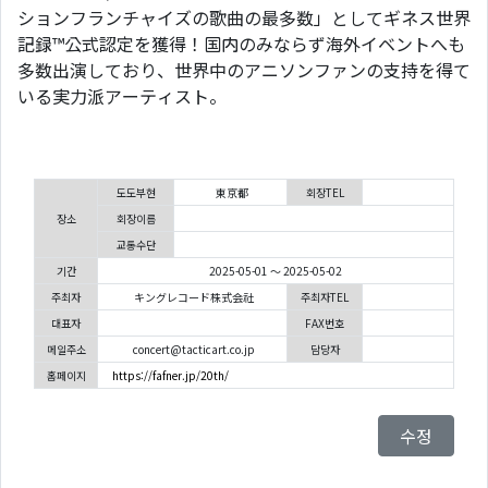
ションフランチャイズの歌曲の最多数」としてギネス世界
記録™公式認定を獲得！国内のみならず海外イベントへも
多数出演しており、世界中のアニソンファンの支持を得て
いる実力派アーティスト。
도도부현
東京都
회장TEL
장소
회장이름
교통수단
기간
2025-05-01 ～ 2025-05-02
주최자
キングレコード株式会社
주최자TEL
대표자
FAX번호
메일주소
concert@tacticart.co.jp
담당자
홈페이지
https://fafner.jp/20th/
수정