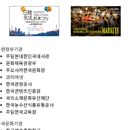
관련정부기관
주일본대한민국대사관
문화체육관광부
주오사카한국문화원
코리아넷
한국관광공사
한국콘텐츠진흥원
국외소재문화유산재단
한국농수산식품유통공사
주일한국교육원
한국문화기관