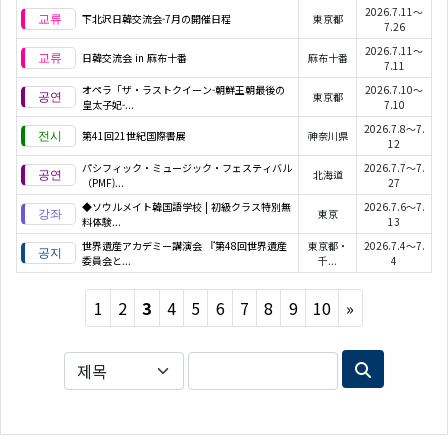
2026.7.11～
下北沢日韓交流会-7月の開催日程
東京都
7.26
2026.7.11～
日韓交流会 in 麻布十番
麻布十番
7.11
オペラ「ザ・ラストクイーン-朝鮮王朝最後の
2026.7.10～
東京都
皇太子妃-...
7.10
2026.7.8～7.
第41回21世紀国際書展
神奈川県
12
パシフィック・ミュージック・フェスティバル
2026.7.7～7.
北海道
（PMF)...
27
◆ソウルメイト韓国語学校 | 初級クラス特別無
2026.7.6～7.
東京
料体験...
13
世界遺産アカデミー講演会 『第48回世界遺産
東京都・
2026.7.4～7.
委員会と...
千...
4
Next
1
2
3
4
5
6
7
8
9
10
»