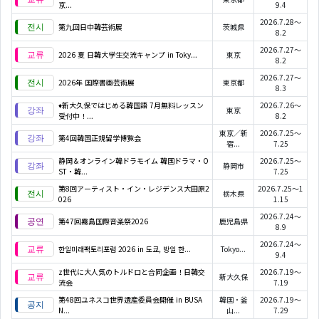
京...
9.4
2026.7.28～
第九回日中韓芸術展
茨城県
8.2
2026.7.27～
2026 夏 日韓大学生交流キャンプ in Toky...
東京
8.2
2026.7.27～
2026年 国際書画芸術展
東京都
8.3
♦新大久保ではじめる韓国語 7月無料レッスン
2026.7.26～
東京
受付中！...
8.2
東京／新
2026.7.25～
第4回韓国正規留学博覧会
宿...
7.25
静岡＆オンライン韓ドラモイム 韓国ドラマ・O
2026.7.25～
静岡市
ST・韓...
7.25
第8回アーティスト・イン・レジデンス大田原2
2026.7.25～1
栃木県
026
1.15
2026.7.24～
第47回霧島国際音楽祭2026
鹿児島県
8.9
2026.7.24～
한일미래팩토리포럼 2026 in 도쿄, 방일 한...
Tokyo...
9.4
z世代に大人気のトルドロと合同企画！日韓交
2026.7.19～
新大久保
流会
7.19
第48回ユネスコ世界遺産委員会開催 in BUSA
韓国・釜
2026.7.19～
N...
山...
7.29