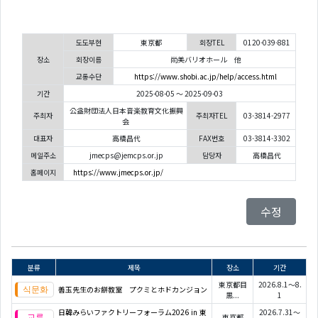
도도부현
東京都
회장TEL
0120-039-881
장소
회장이름
尚美バリオホール 他
교통수단
https://www.shobi.ac.jp/help/access.html
기간
2025-08-05 ～ 2025-09-03
公益財団法人日本音楽教育文化振興
주최자
주최자TEL
03-3814-2977
会
대표자
高橋昌代
FAX번호
03-3814-3302
메일주소
jmecps@jemcps.or.jp
담당자
高橋昌代
홈페이지
https://www.jmecps.or.jp/
수정
분류
제목
장소
기간
東京都目
2026.8.1～8.
善玉先生のお餅教室 プクミとホドカンジョン
黒...
1
日韓みらいファクトリーフォーラム2026 in 東
2026.7.31～
東京都