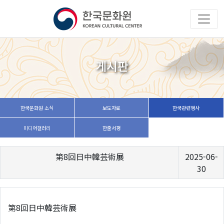
게시판
한국문화원 소식
보도자료
한국관련행사
미디어갤러리
한줄서평
第8回日中韓芸術展
2025-06-
30
第8回日中韓芸術展