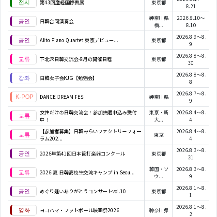
第43回産経国際書展
東京都
8.21
神奈川県
2026.8.10～
日韓合同演奏会
横...
8.10
2026.8.9～8.
Alito Piano Quartet 東京デビュー...
東京都
9
2026.8.8～8.
下北沢日韓交流会-8月の開催日程
東京都
30
2026.8.8～8.
日韓女子会KJG【勉強会】
8
2026.8.7～8.
DANCE DREAM FES
神奈川県
9
女性だけの日韓交流会！参加抽選申込み受付
東京・新
2026.8.4～8.
中！
大...
4
【参加者募集】日韓みらいファクトリーフォー
2026.8.4～8.
東京
ラム202...
4
2026.8.3～8.
2026年第41回日本管打楽器コンクール
東京都
31
韓国・ソ
2026.8.3～8.
2026 夏 日韓高校生交流キャンプ in Seou...
ウ...
9
2026.8.1～8.
めぐり逢いありがとうコンサートvol.10
東京都
1
2026.8.1～8.
ヨコハマ・フットボール映画祭2026
神奈川県
2