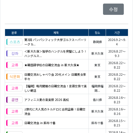
수정
분류
제목
장소
기간
第3回 パンパシフィック大学ゴルフスーパーリ
2026.9.2～9.
静岡県
ーグ b...
4
＜新大久保＞独学のハングルを完璧にしよう！
2026.8.27～
新大久保
ハングルス...
9.3
2026.8.22～
★韓国語学校の日韓交流会 in 新大久保★
東京
8.22
日韓交流おしゃべり会 20代メイン 日韓男女率
2026.8.22～
東京
半々
8.22
【福岡】毎月開催の日韓交流会！言語交換で楽
福岡県福
2026.8.22～
しい朝活
岡...
8.22
2026.8.16～
アフィニス夏の音楽祭 2026 高松
香川県
8.23
z世代に大人気のトルドロと合同企画！日韓交
2026.8.16～
新大久保
流会
8.16
2026.8.15～
日韓交流会 in 麻布十番
麻布十番
8.15
2026.8.14～