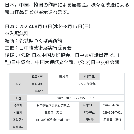
日本，中国，韓国の作家による展覧会。様々な技法による
絵画作品などが展示されます。
日時：2025年8月13日(水)～8月17日(日)
※入場無料
場所：茨城県つくば美術館
主催：日中韓芸術展実行委員会
後援：(公社)日本中国友好協会、日中友好議員連盟、(一
社)日中協会、中国大使館文化部、(公財)日中友好会館
도도부현
茨城県
회장TEL
장소
회장이름
つくば美術館
교통수단
기간
2025-08-13 ～ 2025-08-17
주최자
日中韓芸術展実行委員会
주최자TEL
029-854-7621
대표자
石郷岡 彦江
FAX번호
029-854-7621
메일주소
cuiwei1028@gmail.com
담당자
石郷岡 彦江
홈페이지