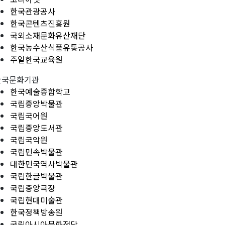
한국관광공사
한국콘텐츠진흥원
국외소재문화유산재단
한국농수산식품유통공사
주일한국교육원
한국문화기관
한국예술종합학교
국립중앙박물관
국립국어원
국립중앙도서관
국립국악원
국립민속박물관
대한민국역사박물관
국립한글박물관
국립중앙극장
국립현대미술관
한국정책방송원
국립아시아문화전당