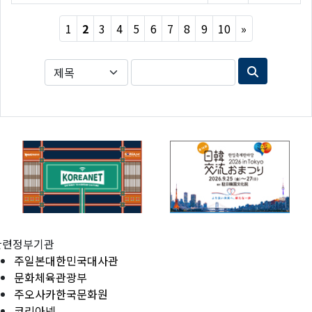
Next
1
2
3
4
5
6
7
8
9
10
»
관련정부기관
주일본대한민국대사관
문화체육관광부
주오사카한국문화원
코리아넷