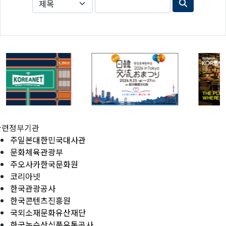
관련정부기관
주일본대한민국대사관
문화체육관광부
주오사카한국문화원
코리아넷
한국관광공사
한국콘텐츠진흥원
국외소재문화유산재단
한국농수산식품유통공사