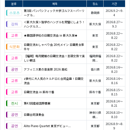
분류
제목
장소
기간
第3回 パンパシフィック大学ゴルフスーパーリ
2026.9.2～9.
静岡県
ーグ b...
4
＜新大久保＞独学のハングルを完璧にしよう！
2026.8.27～
新大久保
ハングルス...
9.3
2026.8.22～
★韓国語学校の日韓交流会 in 新大久保★
東京
8.22
日韓交流おしゃべり会 20代メイン 日韓男女率
2026.8.22～
東京
半々
8.22
【福岡】毎月開催の日韓交流会！言語交換で楽
福岡県福
2026.8.22～
しい朝活
岡...
8.22
2026.8.16～
アフィニス夏の音楽祭 2026 高松
香川県
8.23
z世代に大人気のトルドロと合同企画！日韓交
2026.8.16～
新大久保
流会
8.16
2026.8.15～
日韓交流会 in 麻布十番
麻布十番
8.15
2026.8.14～
第43回産経国際書展
東京都
8.21
神奈川県
2026.8.10～
日韓合同演奏会
横...
8.10
2026.8.9～8.
Alito Piano Quartet 東京デビュー...
東京都
9