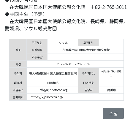
在大韓民国日本国大使館公報文化院 ＋82-2-765-3011
◆共同主催（予定）
在大韓民国日本国大使館公報文化院、長崎県、静岡県、
愛媛県、ソウル観光財団
도도부현
ソウル
회장TEL
장소
회장이름
在大韓民国日本国大使館公報文化院
교통수단
기간
2025-07-01 ～ 2025-10-31
+82-2-765-301
주최자
在大韓民国日本国大使館公報文化院
주최자TEL
1
대표자
川瀬和広
FAX번호
메일주소
info@kjphotocon.org
담당자
南美敬
홈페이지
https://kjphotocon.org/
수정