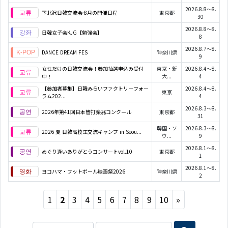
2026.8.8～8.
下北沢日韓交流会-8月の開催日程
東京都
30
2026.8.8～8.
日韓女子会KJG【勉強会】
8
2026.8.7～8.
DANCE DREAM FES
神奈川県
9
女性だけの日韓交流会！参加抽選申込み受付
東京・新
2026.8.4～8.
中！
大...
4
【参加者募集】日韓みらいファクトリーフォー
2026.8.4～8.
東京
ラム202...
4
2026.8.3～8.
2026年第41回日本管打楽器コンクール
東京都
31
韓国・ソ
2026.8.3～8.
2026 夏 日韓高校生交流キャンプ in Seou...
ウ...
9
2026.8.1～8.
めぐり逢いありがとうコンサートvol.10
東京都
1
2026.8.1～8.
ヨコハマ・フットボール映画祭2026
神奈川県
2
Next
1
2
3
4
5
6
7
8
9
10
»