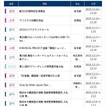
분류
제목
장소
기간
2025.12.19～
創立100周年記念演奏会
東京都
12.19
2025.12.19～
クリスマス日韓交流会
東銀座
12.19
2025.12.17～
2026コリアグランドセール
2.22
第20期グローバルモニターパロお知らせ団「Fr
2025.12.17～
ien...
1.14
2025.12.14～
K-MUSICAL PROJECT主催「韓国ミュージ...
東京都
12.14
第36回 獨協インターナショナル・フォーラム
埼玉県草
2025.12.13～
東アジ...
加...
12.14
2025.12.13～
第１2回チアリーディング世界選手権大会
群馬県
12.13
2025.12.11～
『玄海灘』韓国語・英語字幕付き上演
東京都
12.14
沖縄県と
2025.12.10～
Gray by Silver Japan Tour ...
東...
12.15
駐日本大韓民国大使館 施設管理業務委託 入札
2025.12.9～1
公告 第...
2.12
駐日本大韓民国大使館 清掃管理業務委託 入札
2025.12.9～1
公告 第...
2.12