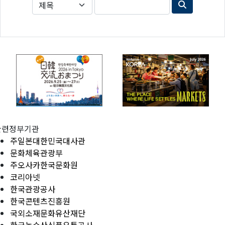
관련정부기관
주일본대한민국대사관
문화체육관광부
주오사카한국문화원
코리아넷
한국관광공사
한국콘텐츠진흥원
국외소재문화유산재단