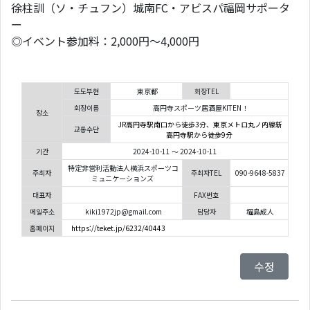
徐柱訓（ソ・チュフン）城南FC・アビスパ福岡サポータ
ー
◎イベント参加料：2,000円～4,000円
도도부현
東京都
회장TEL
회장이름
高円寺スポーツ居酒屋KITEN！
장소
JR高円寺駅南口から徒歩3分、東京メトロ丸ノ内線新
교통수단
高円寺駅から徒歩9分
기간
2024-10-11 ～ 2024-10-11
特定非営利活動法人横浜スポーツコ
주최자
주최자TEL
090-9648-5837
ミュニケーションズ
대표자
FAX번호
메일주소
kiki1972jp@gmail.com
담당자
福島成人
홈페이지
https://teket.jp/6232/40443
수정