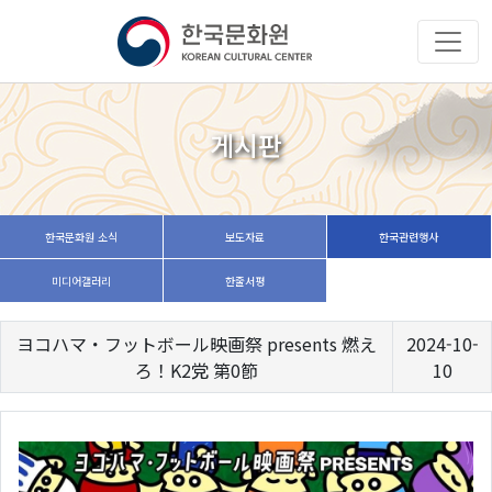
게시판
한국문화원 소식
보도자료
한국관련행사
미디어갤러리
한줄서평
ヨコハマ・フットボール映画祭 presents 燃え
2024-10-
ろ！K2党 第0節
10