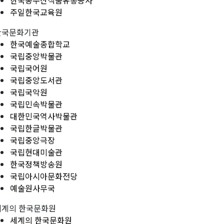
한국농수산식품유통공사
주일한국교육원
한국문화기관
한국예술종합학교
국립중앙박물관
국립국어원
국립중앙도서관
국립국악원
국립민속박물관
대한민국역사박물관
국립한글박물관
국립중앙극장
국립현대미술관
한국정책방송원
국립아시아문화전당
예술원사무국
세계의 한국문화원
세계의 한국문화원