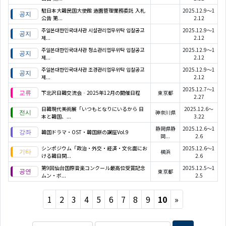
駐日本大韓民国大使館 造園管理業務委託 入札
2025.12.9～1
公告 第...
2.12
주일본대한민국대사관 시설관리업무위탁 입찰공고
2025.12.9～1
제...
2.12
주일본대한민국대사관 청소관리업무위탁 입찰공고
2025.12.9～1
제...
2.12
주일본대한민국대사관 조경관리업무위탁 입찰공고
2025.12.9～1
제...
2.12
2025.12.7～1
下北沢日韓交流会‐2025年12月の開催日程
東京都
2.27
日韓現代美術展「いつもとなりにいるから 日
2025.12.6～
神奈川県
本と韓国、...
3.22
静岡県静
2025.12.6～1
韓国ドラマ・OST・韓国餅の講座Vol.9
岡...
2.6
シンポジウム「政治・外交・経済・文化面にお
2025.12.6～1
横浜
ける韓日関...
2.6
第9回仙台国際音楽コンクール最高位受賞記念
2025.12.5～1
東京都
ムン・ボ...
2.5
Next
1
2
3
4
5
6
7
8
9
10
»