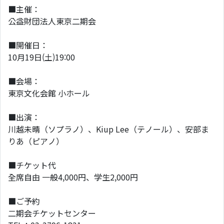
■主催：
公益財団法人東京二期会
■開催日：
10月19日(土)19:00
■会場：
東京文化会館 小ホール
■出演：
川越未晴（ソプラノ）、Kiup Lee（テノール）、安部ま
りあ（ピアノ）
■チケット代
全席自由 一般4,000円、学生2,000円
■ご予約
二期会チケットセンター