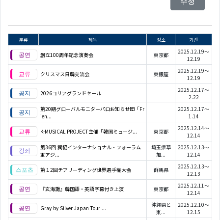
수정
분류
제목
장소
기간
2025.12.19～
創立100周年記念演奏会
東京都
12.19
2025.12.19～
クリスマス日韓交流会
東銀座
12.19
2025.12.17～
2026コリアグランドセール
2.22
第20期グローバルモニターパロお知らせ団「Fr
2025.12.17～
ien...
1.14
2025.12.14～
K-MUSICAL PROJECT主催「韓国ミュージ...
東京都
12.14
第36回 獨協インターナショナル・フォーラム
埼玉県草
2025.12.13～
東アジ...
加...
12.14
2025.12.13～
第１2回チアリーディング世界選手権大会
群馬県
12.13
2025.12.11～
『玄海灘』韓国語・英語字幕付き上演
東京都
12.14
沖縄県と
2025.12.10～
Gray by Silver Japan Tour ...
東...
12.15