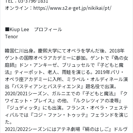
TEL：03-3796-1831
オンライン：https://www.s2.e-get.jp/nikikai/pt/
■Kiup Lee プロフィール
Tenor
韓国仁川出身。慶煕大学にてオペラを学んだ後、2018年
ゲントの国際オペラアカデミーに参加。ゲントで『偽の女
庭師』ドン・アンキーゼ、ブリュッセルで『子どもと魔
法』ティーポット、老人、雨蛙を演じる。2019年パリ・
オペラ座アカデミーに入所、ミラベル・オルディネール演
出『バスティアンとバスティエンヌ』題名役で出演。
2020/2021シーズン、ガルニエでの『子どもと魔法』『ク
ワイエット・プレイス』の他、『ルクレツィアの凌辱』
『ジュディッタ』にも出演。フランス・オペラ・フェステ
ィバルでは『コジ・ファン・トゥッテ』フェランドを演じ
た。
2021/2022シーズンにはアテネ劇場『絹のはしご』ドルヴ