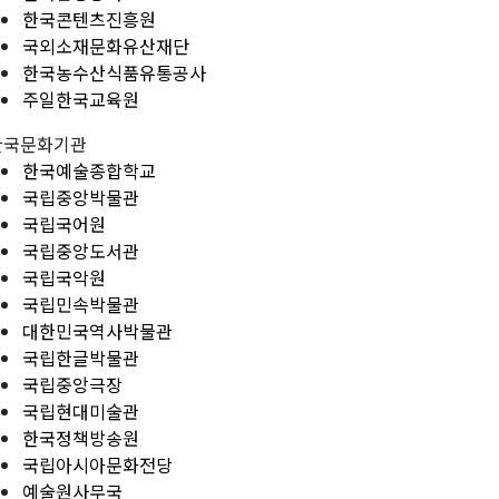
한국콘텐츠진흥원
국외소재문화유산재단
한국농수산식품유통공사
주일한국교육원
한국문화기관
한국예술종합학교
국립중앙박물관
국립국어원
국립중앙도서관
국립국악원
국립민속박물관
대한민국역사박물관
국립한글박물관
국립중앙극장
국립현대미술관
한국정책방송원
국립아시아문화전당
예술원사무국