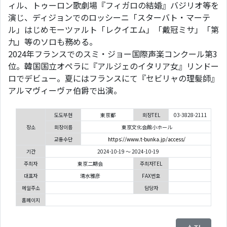
ィル、トゥーロン歌劇場『フィガロの結婚』バジリオ等を
演じ、ディジョンでのロッシーニ「スターバト・マーテ
ル」はじめモーツァルト「レクイエム」「戴冠ミサ」「第
九」等のソロも務める。
2024年フランスでのスミ・ジョー国際声楽コンクール第3
位。韓国国立オペラに『アルジェのイタリア女』リンドー
ロでデビュー。夏にはフランスにて『セビリャの理髪師』
アルマヴィーヴァ伯爵で出演。
도도부현
東京都
회장TEL
03-3828-2111
장소
회장이름
東京文化会館小ホール
교통수단
https://www.t-bunka.jp/access/
기간
2024-10-19 ～ 2024-10-19
주최자
東京二期会
주최자TEL
대표자
清水雅彦
FAX번호
메일주소
담당자
홈페이지