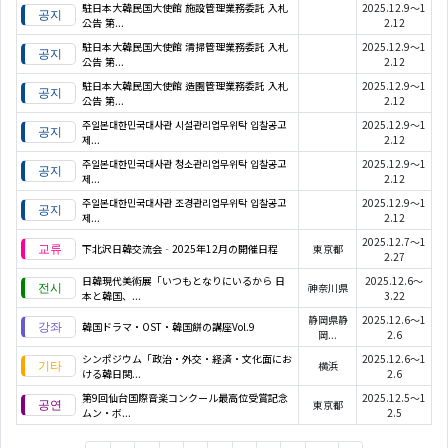
駐日本大韓民国大使館 施設管理業務委託 入札
2025.12.9～1
公告 第...
2.12
駐日本大韓民国大使館 清掃管理業務委託 入札
2025.12.9～1
公告 第...
2.12
駐日本大韓民国大使館 造園管理業務委託 入札
2025.12.9～1
公告 第...
2.12
주일본대한민국대사관 시설관리업무위탁 입찰공고
2025.12.9～1
제...
2.12
주일본대한민국대사관 청소관리업무위탁 입찰공고
2025.12.9～1
제...
2.12
주일본대한민국대사관 조경관리업무위탁 입찰공고
2025.12.9～1
제...
2.12
2025.12.7～1
下北沢日韓交流会‐2025年12月の開催日程
東京都
2.27
日韓現代美術展「いつもとなりにいるから 日
2025.12.6～
神奈川県
本と韓国、...
3.22
静岡県静
2025.12.6～1
韓国ドラマ・OST・韓国餅の講座Vol.9
岡...
2.6
シンポジウム「政治・外交・経済・文化面にお
2025.12.6～1
横浜
ける韓日関...
2.6
第9回仙台国際音楽コンクール最高位受賞記念
2025.12.5～1
東京都
ムン・ボ...
2.5