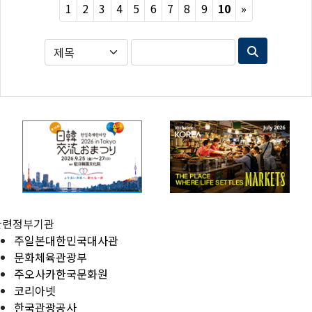
Next
1
2
3
4
5
6
7
8
9
10
»
관련정부기관
주일본대한민국대사관
문화체육관광부
주오사카한국문화원
코리아넷
한국관광공사