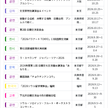
大阪
ブルシリー...
10.25
2026.10.25～
文京祭特別講演会＆イベント
東京
10.25
鼓動する伝統 共鳴する情熱 日韓合同 プン
兵庫県姫
2026.10.17～
ムルで紡ぐ...
路...
10.17
2026.10.15～
第2回 日韓交流音楽会
東京都
0.0
2026.9.30～1
「2026パラアート TOKYO」13回国際交流展
東京都
0.4
2026.9.27～1
第61回亜細亜現代美術展
東京都
0.4
2026.9.26～1
ラ・スペランザ ジャパン・ツアー2026
東京都
0.20
2026年度第１回 日韓文化交流基金講演会「あ
東京都千
2026.9.19～
なたを...
代...
9.19
兵庫県豊
2026.9.18～
韓国演劇「チョウチンアンコウ」
岡...
9.20
2026.9.12～
「2026ソウル留学博覧会」福岡
福岡
9.13
2026.9.5～9.
下北沢日韓交流会-9月の開催日程
東京都
30
ソウル・ソロイッツ・フルート・オーケストラ
2026.9.5～9.
東京都
コンサート...
5