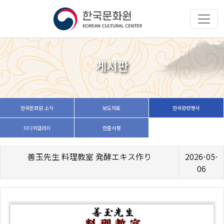
게시판
한국문화원 소식
보도자료
한국관련행사
미디어갤러리
한줄서평
善玉先生 料理教室 発酵エキス作り
2026-05-
06