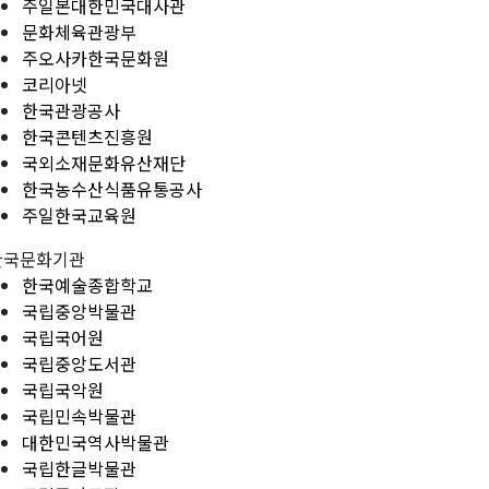
주일본대한민국대사관
문화체육관광부
주오사카한국문화원
코리아넷
한국관광공사
한국콘텐츠진흥원
국외소재문화유산재단
한국농수산식품유통공사
주일한국교육원
한국문화기관
한국예술종합학교
국립중앙박물관
국립국어원
국립중앙도서관
국립국악원
국립민속박물관
대한민국역사박물관
국립한글박물관