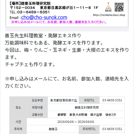
善玉先生料理教室・発酵エキス作り
万能調味料でもある、発酵エキスを作ります。
今回は、梅・りんご・玉ネギ・生姜・大根のエキスを作り
ます。
チャプチェも作ります。
※申し込みはメールにて、お名前、参加人数、連絡先を入
力ください。
도도부현
東京都目黒区緑が丘
회장TEL
03-6459-5351
장소
회장이름
趙善玉料理研究院
교통수단
最寄駅 東急大井町線 緑が丘駅 徒歩2分
기간
2026-06-06 ～ 2026-06-06
주최자
趙善玉
주최자TEL
03-6459-5351