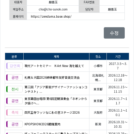
대표자
趙善玉
FAX번호
메일주소
cho@cho-sunok.com
담당자
趙善玉
홈페이지
https://zendama.base.shop/
수정
분류
제목
장소
기간
2027.3.5～3.
現代アートセミナー K-Art Now 海を越えて
小樽市
7
北海道札
2026.12.18～
札幌＆大田2026姉妹都市友好音楽交流会
幌...
12.18
第三回「アジア新鋭デザイナーファッションコ
2026.11.15～
東京都
ンテスト」...
11.15
東京韓国合唱団 第6回定期演奏会「ネオンから
2026.11.7～1
東京都
夕焼けへ...
1.7
2026.11.1～1
四天王寺ワッソなにわの宮ステージ2026
大阪府
0.1
2026.10.31～
KPOPSHOW2026開催案内
新潟
10.31
ザ・フェニックスホールに集うトップアンサン
2026.10.25～