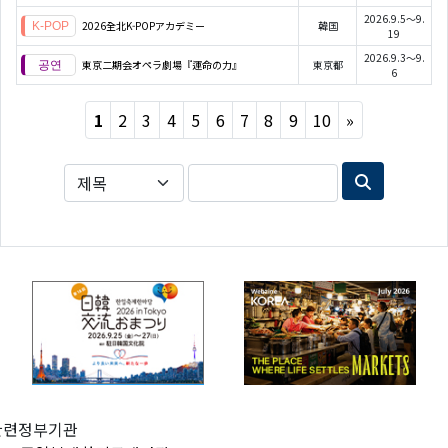
2026.9.5～9.
2026全北K-POPアカデミー
韓国
19
2026.9.3～9.
東京二期会オペラ劇場『運命の力』
東京都
6
Next
1
2
3
4
5
6
7
8
9
10
»
관련정부기관