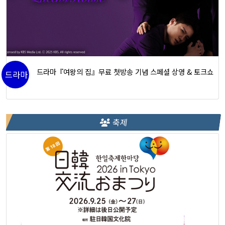
드라마『여왕의 집』무료 첫방송 기념 스페셜 상영 & 토크쇼
드라마
축제