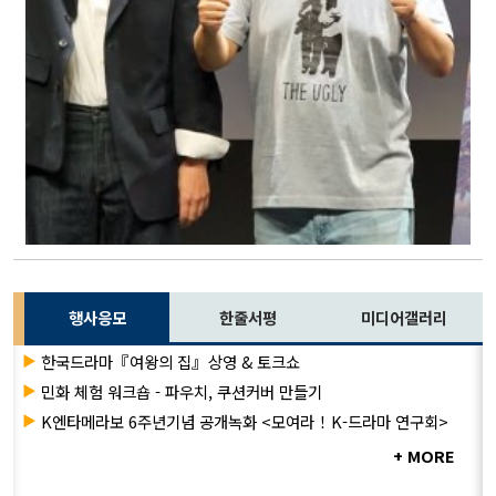
행사응모
한줄서평
미디어갤러리
▶
한국드라마『여왕의 집』상영 & 토크쇼
▶
민화 체험 워크숍 - 파우치, 쿠션커버 만들기
▶
K엔타메라보 6주년기념 공개녹화 <모여라！K-드라마 연구회>
+ MORE