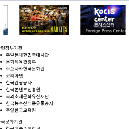
관련정부기관
주일본대한민국대사관
문화체육관광부
주오사카한국문화원
코리아넷
한국관광공사
한국콘텐츠진흥원
국외소재문화유산재단
한국농수산식품유통공사
주일한국교육원
한국문화기관
한국예술종합학교