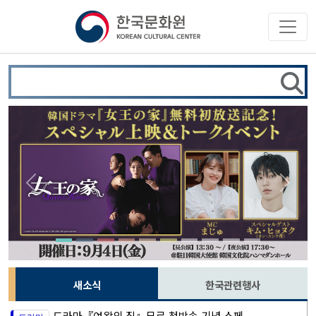
Previous
Next
새소식
한국관련행사
드라마『여왕의 집』무료 첫방송 기념 스페...