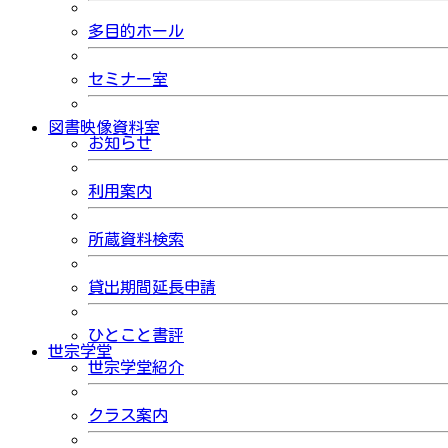
多目的ホール
セミナー室
図書映像資料室
お知らせ
利用案内
所蔵資料検索
貸出期間延長申請
ひとこと書評
世宗学堂
世宗学堂紹介
クラス案内