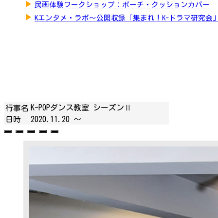
▶
民画体験ワークショップ：ポーチ・クッションカバー
▶
Kエンタメ・ラボ～公開収録「集まれ！K-ドラマ研究会
K-POPダンス教室 シーズンⅡ
行事名
日時
2020.11.20 ～