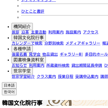
ひとこと書評
機関紹介
挨拶
沿革
主要活動
利用案内
施設案内
アクセス
韓国文化院行事
カレンダーで検索
分野別検索
メディアギャラリー
報
各種申請
後援名義
見学会
物品貸出
ギャラリーMI
多目的ホール
図書映像資料室
お知らせ
利用案内
所蔵資料検索
貸出期間延長申請
ひ
世宗学堂
世宗学堂紹介
クラス案内
授業日程
受講申込案内
講師
日本語
한국어
韓国文化院行事