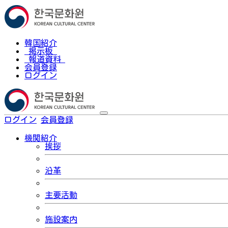
韓国紹介
掲示板
報道資料
会員登録
ログイン
ログイン
会員登録
한국어
機関紹介
挨拶
沿革
主要活動
施設案内