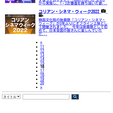
から実施し、1・2次審査を勝ち抜いた参...
コリアン・シネマ・ウィーク2022
韓国文化院の映画祭「コリアン・シネマ・
ウィーク」が3年ぶりにオフライン上映とし
て開催されました。 今年は映画祭として初
めて、日本全国の皆さんに楽しんでいた
だ...
Previous
«
11
12
13
14
15
16
17
18
19
20
Next
»