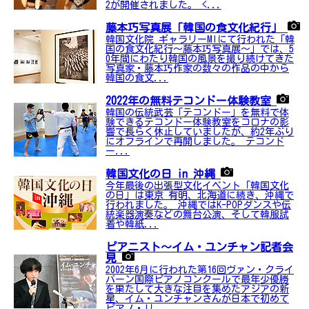
2が開催されました。 <...
藤本巧写真展「韓国の食文化紀行」
韓国文化院 ギャラリーMIにて行われた「韓
国の食文化紀行～藤本巧写真展～」では、5
0年間にわたり韓国の風景を撮り続けてきた
写真家・藤本巧作家の数々の作品の中から
韓国の食文...
2022年の無料テコンドー体験教室
韓国の伝統武芸「テコンドー」を無料で体
験できるテコンドー体験教室をコロナの影
響で長らく休止していましたが、約2年ぶり
にオフラインで再開しました。 テコンド
ー...
韓国文化の日 in 沖縄
今年最後の出張型文化イベント「韓国文化
の日」は東京 有明、北海道に続き、沖縄で
行われました。 沖縄ではK-POPダンスや伝
統楽器演奏などの舞台公演、そして韓服試
着や韓紙...
ピアニスト〜イム・ユンチャン記者会
見
2002年6月に行われた第16回ヴァン・クライ
バーン国際ピアノコンクールで最年少優勝
を果たして大きな注目を集めたアジアの新
星、イム・ユンチャンさんが日本で初めて
ピアノ・リ...