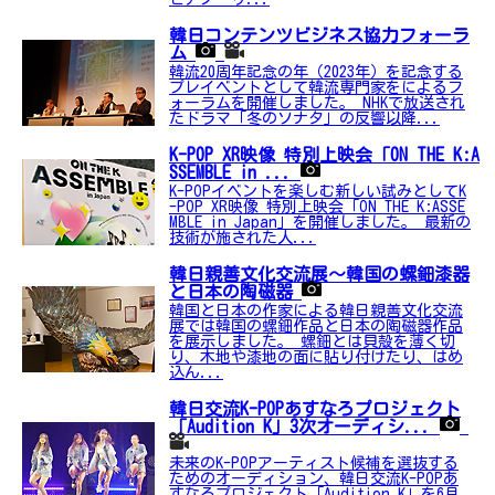
韓日コンテンツビジネス協力フォーラ
ム
韓流20周年記念の年（2023年）を記念する
プレイベントとして韓流専門家をによるフ
ォーラムを開催しました。 NHKで放送され
たドラマ「冬のソナタ」の反響以降...
K-POP XR映像 特別上映会「ON THE K:A
SSEMBLE in ...
K-POPイベントを楽しむ新しい試みとしてK
-POP XR映像 特別上映会「ON THE K:ASSE
MBLE in Japan」を開催しました。 最新の
技術が施された人...
韓日親善文化交流展～韓国の螺鈿漆器
と日本の陶磁器
韓国と日本の作家による韓日親善文化交流
展では韓国の螺鈿作品と日本の陶磁器作品
を展示しました。 螺鈿とは貝殻を薄く切
り、木地や漆地の面に貼り付けたり、はめ
込ん...
韓日交流K-POPあすなろプロジェクト
「Audition K」3次オーディシ...
未来のK-POPアーティスト候補を選抜する
ためのオーディション、韓日交流K-POPあ
すなろプロジェクト「Audition K」を6月