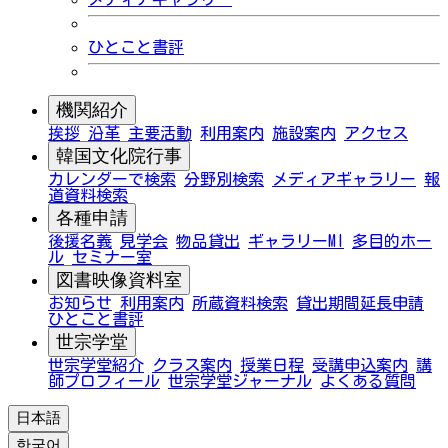
ひとこと書評
機関紹介
挨拶
沿革
主要活動
利用案内
施設案内
アクセス
韓国文化院行事
カレンダーで検索
分野別検索
メディアギャラリー
報
道資料検索
各種申請
後援名義
見学会
物品貸出
ギャラリーMI
多目的ホー
ル
セミナー室
図書映像資料室
お知らせ
利用案内
所蔵資料検索
貸出期間延長申請
ひとこと書評
世宗学堂
世宗学堂紹介
クラス案内
授業日程
受講申込案内
講
師プロフィール
世宗学堂ジャーナル
よくある質問
日本語
한국어