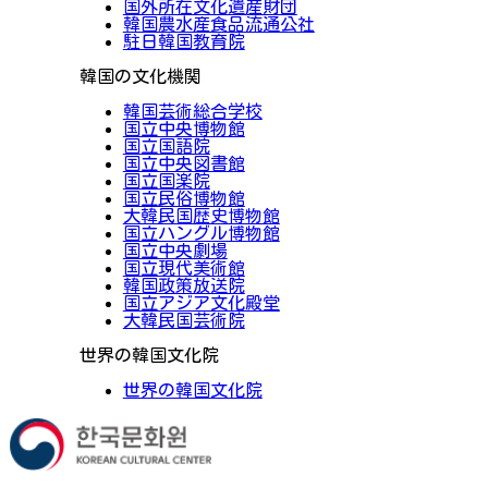
国外所在文化遺産財団
韓国農水産食品流通公社
駐日韓国教育院
韓国の文化機関
韓国芸術総合学校
国立中央博物館
国立国語院
国立中央図書館
国立国楽院
国立民俗博物館
大韓民国歴史博物館
国立ハングル博物館
国立中央劇場
国立現代美術館
韓国政策放送院
国立アジア文化殿堂
大韓民国芸術院
世界の韓国文化院
世界の韓国文化院