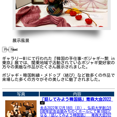
展示風景
Previous
Next
ギャラリーMIにて行われた『韓国の手仕事-ポジャギ～繋 in
東京』展では、関東地域で活動されているポジャギ愛好家の
方々の素敵な作品がたくさん展示されました。
ポジャギ・韓国刺繍・メドゥプ（結び）など数多くの作品で
来場した多くの方々がその美しさに魅了されました。
➡関連内容はこちら
写真
内容
「話してみよう韓国語」青森大会2022
去る2022年12月18日（日）、弘前大学創立5
0周年記念会館みちのくホールにて第18回と
なる「話してみよう韓国語」 青森大会202