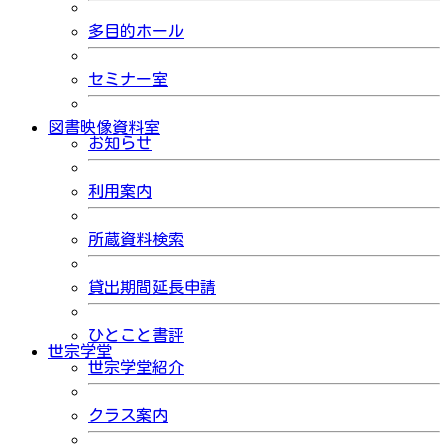
多目的ホール
セミナー室
図書映像資料室
お知らせ
利用案内
所蔵資料検索
貸出期間延長申請
ひとこと書評
世宗学堂
世宗学堂紹介
クラス案内