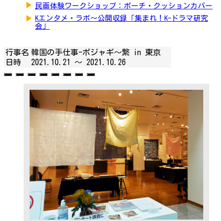
▶
民画体験ワークショップ：ポーチ・クッションカバー
▶
Kエンタメ・ラボ～公開収録「集まれ！K-ドラマ研究
会」
行事名
韓国の手仕事-ポジャギ～繋 in 東京
日時
2021.10.21 ～
2021.10.26