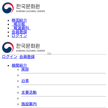
韓国紹介
掲示板
報道資料
会員登録
ログイン
ログイン
会員登録
한국어
機関紹介
挨拶
沿革
主要活動
施設案内