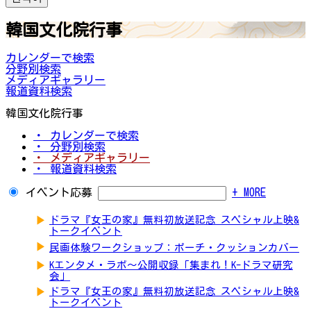
韓国文化院行事
カレンダーで検索
分野別検索
メディアギャラリー
報道資料検索
韓国文化院行事
・ カレンダーで検索
・ 分野別検索
・ メディアギャラリー
・ 報道資料検索
イベント応募
+ MORE
▶
ドラマ『女王の家』無料初放送記念 スペシャル上映&
トークイベント
▶
民画体験ワークショップ：ポーチ・クッションカバー
▶
Kエンタメ・ラボ～公開収録「集まれ！K-ドラマ研究
会」
▶
ドラマ『女王の家』無料初放送記念 スペシャル上映&
トークイベント