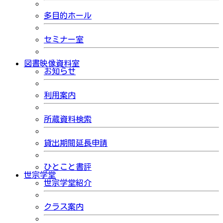
多目的ホール
セミナー室
図書映像資料室
お知らせ
利用案内
所蔵資料検索
貸出期間延長申請
ひとこと書評
世宗学堂
世宗学堂紹介
クラス案内