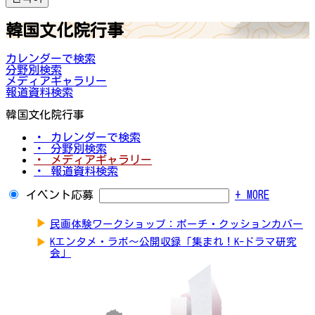
韓国文化院行事
カレンダーで検索
分野別検索
メディアギャラリー
報道資料検索
韓国文化院行事
・ カレンダーで検索
・ 分野別検索
・ メディアギャラリー
・ 報道資料検索
イベント応募
+ MORE
▶
民画体験ワークショップ：ポーチ・クッションカバー
▶
Kエンタメ・ラボ～公開収録「集まれ！K-ドラマ研究
会」