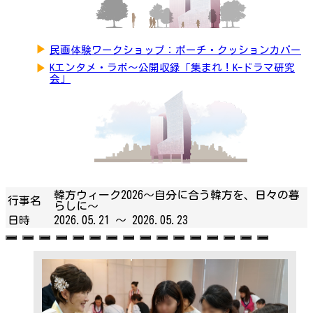
▶
民画体験ワークショップ：ポーチ・クッションカバー
▶
Kエンタメ・ラボ～公開収録「集まれ！K-ドラマ研究
会」
韓方ウィーク2026～自分に合う韓方を、日々の暮
行事名
らしに～
日時
2026.05.21 ～
2026.05.23