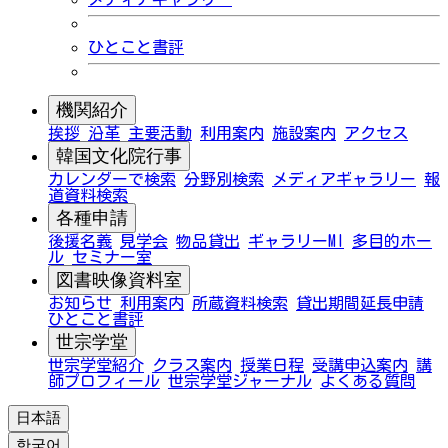
ひとこと書評
機関紹介
挨拶
沿革
主要活動
利用案内
施設案内
アクセス
韓国文化院行事
カレンダーで検索
分野別検索
メディアギャラリー
報
道資料検索
各種申請
後援名義
見学会
物品貸出
ギャラリーMI
多目的ホー
ル
セミナー室
図書映像資料室
お知らせ
利用案内
所蔵資料検索
貸出期間延長申請
ひとこと書評
世宗学堂
世宗学堂紹介
クラス案内
授業日程
受講申込案内
講
師プロフィール
世宗学堂ジャーナル
よくある質問
日本語
한국어