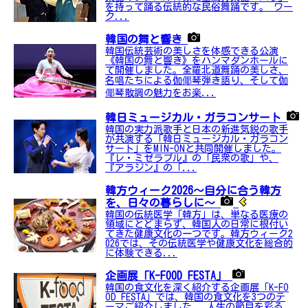
を持って踊る伝統的な民俗舞踊です。 ワー
ク...
韓国の舞と響き
韓国伝統芸術の美しさを体感できる公演
《韓国の舞と響き》をハンマダンホールに
て開催しました。全羅北道舞踊の美しさ、
名唱たちによる伽倻琴弾き語り、そして伽
倻琴散調の魅力をお楽...
韓日ミュージカル・ガラコンサート
韓国の実力派歌手と日本の新進気鋭の歌手
が共演する「韓日ミュージカル・ガラコン
サート」をMIN-ONと共同開催しました。
『レ・ミゼラブル』の「民衆の歌」や、
『アラジン』の「...
韓方ウィーク2026～自分に合う韓方
を、日々の暮らしに～
韓国の伝統医学「韓方」は、単なる医療の
領域にとどまらず、韓国人の日常に根付い
てきた健康文化の一つです。韓方ウィーク2
026では、その伝統医学や健康文化を総合的
に体験できる...
企画展「K-FOOD FESTA」
韓国の食文化を深く紹介する企画展「K-FO
OD FESTA」では、韓国の食文化を3つのテ
ーマご紹介しました。 人生の節目を彩る