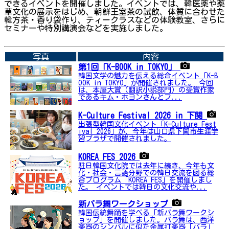
できるイベントを開催しました。イベントでは、韓医薬や薬
草文化の展示をはじめ、朝鮮王室茶の試飲、体質に合わせた
韓方茶・香り袋作り、ティークラスなどの体験教室、さらに
セミナーや特別講演会などを実施しました。
➡関連内容はこちら
写真
内容
第1回「K-BOOK in TOKYO」
韓国文学の魅力を伝える総合イベント「K-B
OOK in TOKYO」が開催されました。 今回
は、本屋大賞（翻訳小説部門）の受賞作家
であるキム・ホヨンさんとフ...
K-Culture Festival 2026 in 下関
出張型韓国文化イベント「K-Culture Fest
ival 2026」が、今年は山口県下関市生涯学
習プラザで開催されました。
KOREA FES 2026
駐日韓国文化院では去年に続き、今年も文
化・社会・言語分野での韓日交流を図る総
合プログラム「KOREA FES」を開催しまし
た。 イベントでは韓日の文化交流や...
新バラ舞ワークショップ
韓国伝統舞踊を学べる「新バラ舞ワークシ
ョップ」を開催しました。バラ舞は、西洋
楽器のシンバルに似た金属打楽器「バラ」