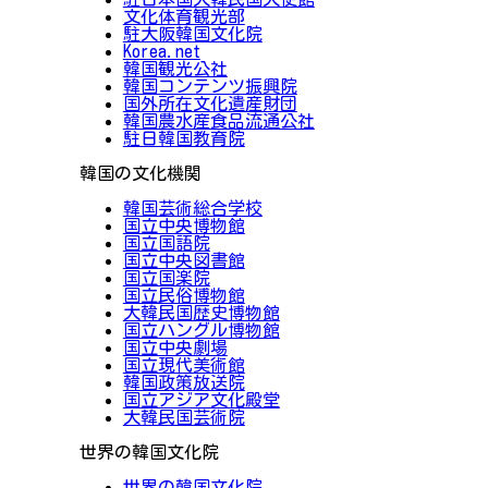
文化体育観光部
駐大阪韓国文化院
Korea.net
韓国観光公社
韓国コンテンツ振興院
国外所在文化遺産財団
韓国農水産食品流通公社
駐日韓国教育院
韓国の文化機関
韓国芸術総合学校
国立中央博物館
国立国語院
国立中央図書館
国立国楽院
国立民俗博物館
大韓民国歴史博物館
国立ハングル博物館
国立中央劇場
国立現代美術館
韓国政策放送院
国立アジア文化殿堂
大韓民国芸術院
世界の韓国文化院
世界の韓国文化院