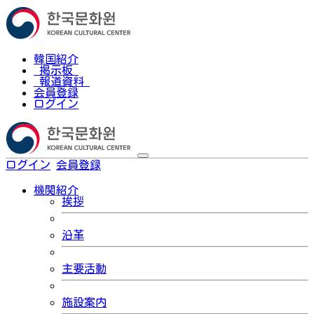
韓国紹介
掲示板
報道資料
会員登録
ログイン
ログイン
会員登録
한국어
機関紹介
挨拶
沿革
主要活動
施設案内