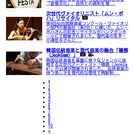
「御膳文化」、自然との調和を尊...
次世代ヴァイオリニスト「ムン・ボ
ハ」リサイタル
第9回仙台国際音楽コンクール・ヴァイオリ
ン部門の最高位（第2位）に輝いた、ムン・
ボハさんの記念リサイタルがハンマダンホ
ールにて開催されました。室内楽の名手・
小澤佳永さんに...
韓国伝統音楽と現代音楽の融合「積感
（JeokGam）」
韓国伝統音楽を基盤に様々なジャンルに挑
戦する次世代アーティスト「積感（JeokGa
m)」の公演が開催されました。 伝統音楽の
持つ美しさを現代的な感性で再解釈...
1
2
3
4
5
6
7
8
9
10
Next
»