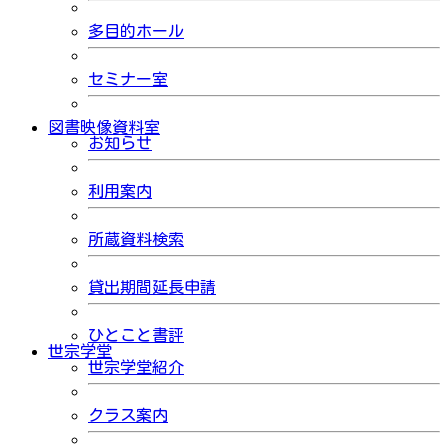
多目的ホール
セミナー室
図書映像資料室
お知らせ
利用案内
所蔵資料検索
貸出期間延長申請
ひとこと書評
世宗学堂
世宗学堂紹介
クラス案内