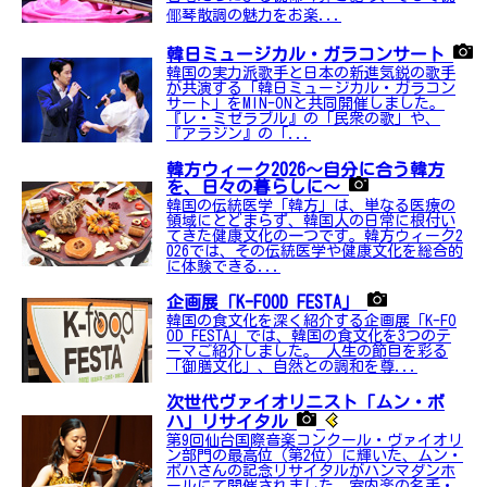
倻琴散調の魅力をお楽...
韓日ミュージカル・ガラコンサート
韓国の実力派歌手と日本の新進気鋭の歌手
が共演する「韓日ミュージカル・ガラコン
サート」をMIN-ONと共同開催しました。
『レ・ミゼラブル』の「民衆の歌」や、
『アラジン』の「...
韓方ウィーク2026～自分に合う韓方
を、日々の暮らしに～
韓国の伝統医学「韓方」は、単なる医療の
領域にとどまらず、韓国人の日常に根付い
てきた健康文化の一つです。韓方ウィーク2
026では、その伝統医学や健康文化を総合的
に体験できる...
企画展「K-FOOD FESTA」
韓国の食文化を深く紹介する企画展「K-FO
OD FESTA」では、韓国の食文化を3つのテ
ーマご紹介しました。 人生の節目を彩る
「御膳文化」、自然との調和を尊...
次世代ヴァイオリニスト「ムン・ボ
ハ」リサイタル
第9回仙台国際音楽コンクール・ヴァイオリ
ン部門の最高位（第2位）に輝いた、ムン・
ボハさんの記念リサイタルがハンマダンホ
ールにて開催されました。室内楽の名手・