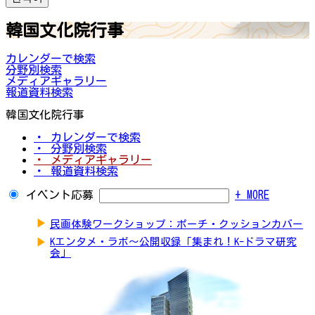
韓国文化院行事
カレンダーで検索
分野別検索
メディアギャラリー
報道資料検索
韓国文化院行事
・ カレンダーで検索
・ 分野別検索
・ メディアギャラリー
・ 報道資料検索
イベント応募
+ MORE
▶
民画体験ワークショップ：ポーチ・クッションカバー
▶
Kエンタメ・ラボ～公開収録「集まれ！K-ドラマ研究
会」