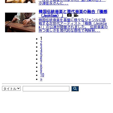
小澤佳永さんに...
韓国伝統音楽と現代音楽の融合「積感
（JeokGam）」
韓国伝統音楽を基盤に様々なジャンルに挑
戦する次世代アーティスト「積感（JeokGa
m)」の公演が開催されました。 伝統音楽の
持つ美しさを現代的な感性で再解釈...
1
2
3
4
5
6
7
8
9
10
Next
»