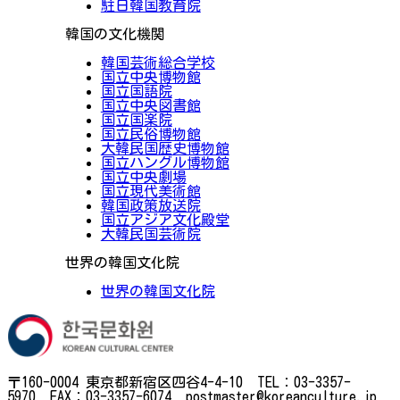
駐日韓国教育院
韓国の文化機関
韓国芸術総合学校
国立中央博物館
国立国語院
国立中央図書館
国立国楽院
国立民俗博物館
大韓民国歴史博物館
国立ハングル博物館
国立中央劇場
国立現代美術館
韓国政策放送院
国立アジア文化殿堂
大韓民国芸術院
世界の韓国文化院
世界の韓国文化院
〒160-0004 東京都新宿区四谷4-4-10 TEL：03-3357-
5970 FAX：03-3357-6074 postmaster@koreanculture.jp