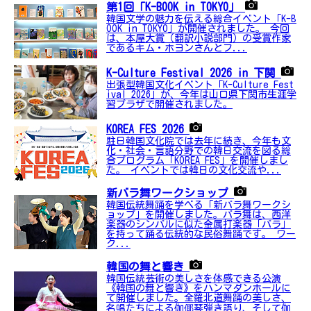
第1回「K-BOOK in TOKYO」
韓国文学の魅力を伝える総合イベント「K-B
OOK in TOKYO」が開催されました。 今回
は、本屋大賞（翻訳小説部門）の受賞作家
であるキム・ホヨンさんとフ...
K-Culture Festival 2026 in 下関
出張型韓国文化イベント「K-Culture Fest
ival 2026」が、今年は山口県下関市生涯学
習プラザで開催されました。
KOREA FES 2026
駐日韓国文化院では去年に続き、今年も文
化・社会・言語分野での韓日交流を図る総
合プログラム「KOREA FES」を開催しまし
た。 イベントでは韓日の文化交流や...
新バラ舞ワークショップ
韓国伝統舞踊を学べる「新バラ舞ワークシ
ョップ」を開催しました。バラ舞は、西洋
楽器のシンバルに似た金属打楽器「バラ」
を持って踊る伝統的な民俗舞踊です。 ワー
ク...
韓国の舞と響き
韓国伝統芸術の美しさを体感できる公演
《韓国の舞と響き》をハンマダンホールに
て開催しました。全羅北道舞踊の美しさ、
名唱たちによる伽倻琴弾き語り、そして伽