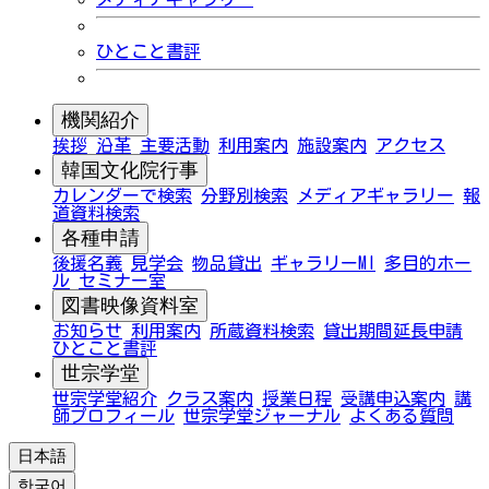
ひとこと書評
機関紹介
挨拶
沿革
主要活動
利用案内
施設案内
アクセス
韓国文化院行事
カレンダーで検索
分野別検索
メディアギャラリー
報
道資料検索
各種申請
後援名義
見学会
物品貸出
ギャラリーMI
多目的ホー
ル
セミナー室
図書映像資料室
お知らせ
利用案内
所蔵資料検索
貸出期間延長申請
ひとこと書評
世宗学堂
世宗学堂紹介
クラス案内
授業日程
受講申込案内
講
師プロフィール
世宗学堂ジャーナル
よくある質問
日本語
한국어