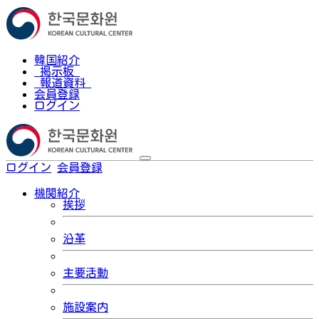
韓国紹介
掲示板
報道資料
会員登録
ログイン
ログイン
会員登録
한국어
機関紹介
挨拶
沿革
主要活動
施設案内