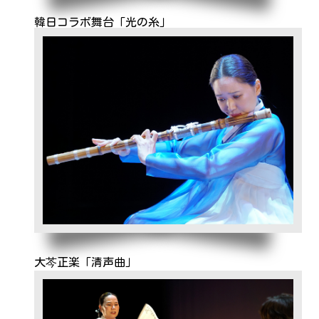
韓日コラボ舞台「光の糸」
大芩正楽「清声曲」