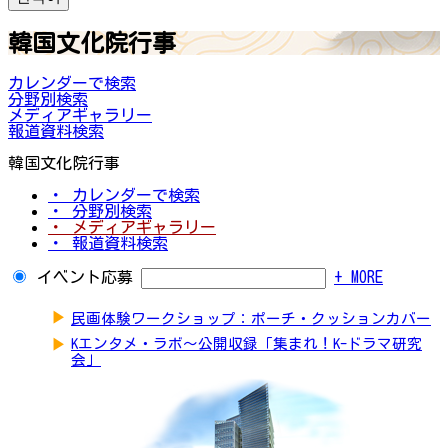
韓国文化院行事
カレンダーで検索
分野別検索
メディアギャラリー
報道資料検索
韓国文化院行事
・ カレンダーで検索
・ 分野別検索
・ メディアギャラリー
・ 報道資料検索
イベント応募
+ MORE
▶
民画体験ワークショップ：ポーチ・クッションカバー
▶
Kエンタメ・ラボ～公開収録「集まれ！K-ドラマ研究
会」