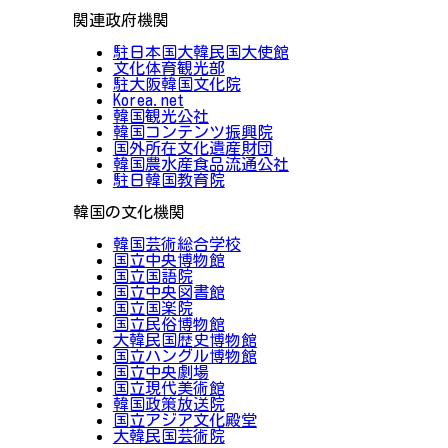
関連政府機関
駐日本国大韓民国大使館
文化体育観光部
駐大阪韓国文化院
Korea.net
韓国観光公社
韓国コンテンツ振興院
国外所在文化遺産財団
韓国農水産食品流通公社
駐日韓国教育院
韓国の文化機関
韓国芸術総合学校
国立中央博物館
国立国語院
国立中央図書館
国立国楽院
国立民俗博物館
大韓民国歴史博物館
国立ハングル博物館
国立中央劇場
国立現代美術館
韓国政策放送院
国立アジア文化殿堂
大韓民国芸術院