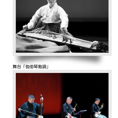
舞台「伽倻琴散調」