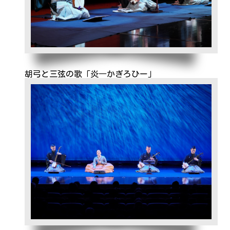
胡弓と三弦の歌「炎―かぎろひー」