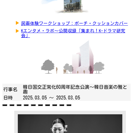
▶
民画体験ワークショップ：ポーチ・クッションカバー
▶
Kエンタメ・ラボ～公開収録「集まれ！K-ドラマ研究
会」
韓日国交正常化60周年記念公演〜韓日音楽の雅と
行事名
趣
日時
2025.03.05 ～
2025.03.05