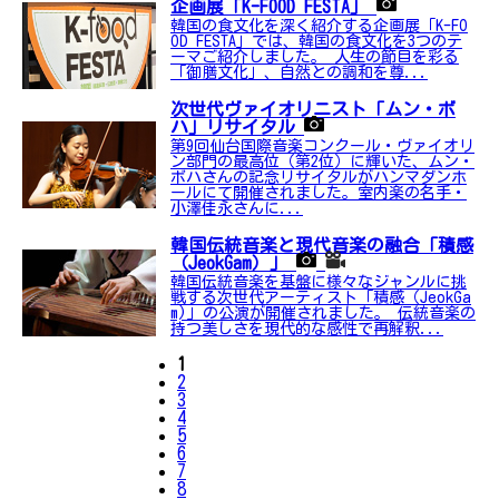
企画展「K-FOOD FESTA」
韓国の食文化を深く紹介する企画展「K-FO
OD FESTA」では、韓国の食文化を3つのテ
ーマご紹介しました。 人生の節目を彩る
「御膳文化」、自然との調和を尊...
次世代ヴァイオリニスト「ムン・ボ
ハ」リサイタル
第9回仙台国際音楽コンクール・ヴァイオリ
ン部門の最高位（第2位）に輝いた、ムン・
ボハさんの記念リサイタルがハンマダンホ
ールにて開催されました。室内楽の名手・
小澤佳永さんに...
韓国伝統音楽と現代音楽の融合「積感
（JeokGam）」
韓国伝統音楽を基盤に様々なジャンルに挑
戦する次世代アーティスト「積感（JeokGa
m)」の公演が開催されました。 伝統音楽の
持つ美しさを現代的な感性で再解釈...
1
2
3
4
5
6
7
8