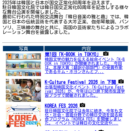
2025年は韓国と日本が国交正常化60周年を迎えます。
駐日韓国文化院では韓日国交正常化60周年を記念しする様々
な舞台公演を開催しました。
最初に行われた特別交流舞台「韓日音楽の雅と趣」では、韓
国と日本の伝統芸術を代表する大芩正楽、伽倻琴散調、パン
ソリ、三味線の舞台と共に、両国の芸術家たちによるコラボ
レーション舞台を披露しました。
➡関連内容はこちら
写真
内容
第1回「K-BOOK in TOKYO」
韓国文学の魅力を伝える総合イベント「K-B
OOK in TOKYO」が開催されました。 今回
は、本屋大賞（翻訳小説部門）の受賞作家
であるキム・ホヨンさんとフ...
K-Culture Festival 2026 in 下関
出張型韓国文化イベント「K-Culture Fest
ival 2026」が、今年は山口県下関市生涯学
習プラザで開催されました。
KOREA FES 2026
駐日韓国文化院では去年に続き、今年も文
化・社会・言語分野での韓日交流を図る総
合プログラム「KOREA FES」を開催しまし
た。 イベントでは韓日の文化交流や...