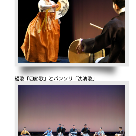
短歌「四節歌」とパンソリ「沈清歌」