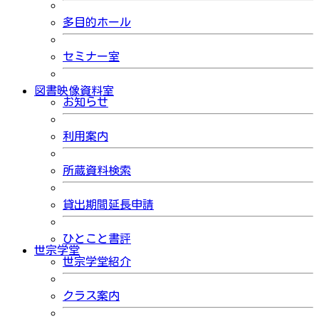
多目的ホール
セミナー室
図書映像資料室
お知らせ
利用案内
所蔵資料検索
貸出期間延長申請
ひとこと書評
世宗学堂
世宗学堂紹介
クラス案内