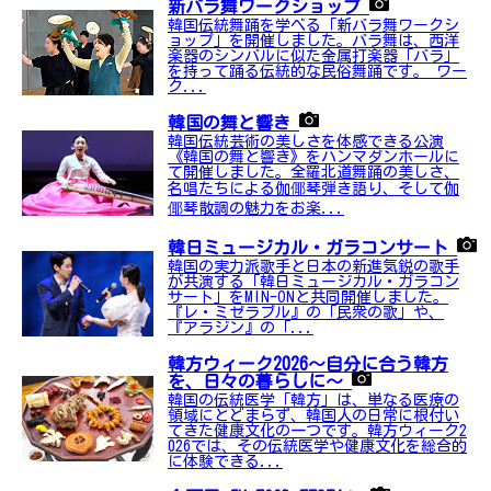
新バラ舞ワークショップ
韓国伝統舞踊を学べる「新バラ舞ワークシ
ョップ」を開催しました。バラ舞は、西洋
楽器のシンバルに似た金属打楽器「バラ」
を持って踊る伝統的な民俗舞踊です。 ワー
ク...
韓国の舞と響き
韓国伝統芸術の美しさを体感できる公演
《韓国の舞と響き》をハンマダンホールに
て開催しました。全羅北道舞踊の美しさ、
名唱たちによる伽倻琴弾き語り、そして伽
倻琴散調の魅力をお楽...
韓日ミュージカル・ガラコンサート
韓国の実力派歌手と日本の新進気鋭の歌手
が共演する「韓日ミュージカル・ガラコン
サート」をMIN-ONと共同開催しました。
『レ・ミゼラブル』の「民衆の歌」や、
『アラジン』の「...
韓方ウィーク2026～自分に合う韓方
を、日々の暮らしに～
韓国の伝統医学「韓方」は、単なる医療の
領域にとどまらず、韓国人の日常に根付い
てきた健康文化の一つです。韓方ウィーク2
026では、その伝統医学や健康文化を総合的
に体験できる...