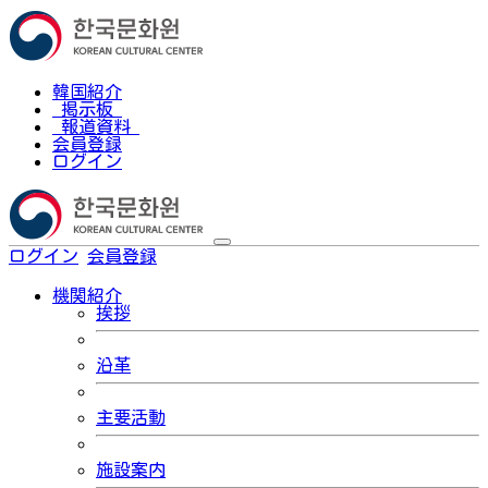
韓国紹介
掲示板
報道資料
会員登録
ログイン
ログイン
会員登録
한국어
機関紹介
挨拶
沿革
主要活動
施設案内