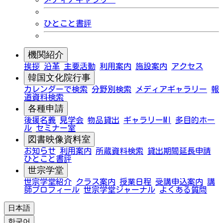
ひとこと書評
機関紹介
挨拶
沿革
主要活動
利用案内
施設案内
アクセス
韓国文化院行事
カレンダーで検索
分野別検索
メディアギャラリー
報
道資料検索
各種申請
後援名義
見学会
物品貸出
ギャラリーMI
多目的ホー
ル
セミナー室
図書映像資料室
お知らせ
利用案内
所蔵資料検索
貸出期間延長申請
ひとこと書評
世宗学堂
世宗学堂紹介
クラス案内
授業日程
受講申込案内
講
師プロフィール
世宗学堂ジャーナル
よくある質問
日本語
한국어