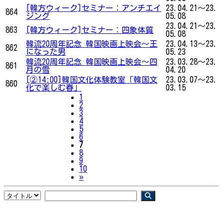
[韓方ウィーク]セミナー：アンチエイ
23.04.21～23.
864
ジング
05.08
23.04.21～23.
863
[韓方ウィーク]セミナー：四象体質
05.08
韓流20周年記念 韓国映画上映会〜王
23.04.13～23.
862
になった男
05.23
韓流20周年記念 韓国映画上映会〜四
23.03.28～23.
861
月の雪
04.20
[②14:00]韓国文化体験教室「韓国文
23.03.07～23.
860
化で楽しむ春」
03.15
1
2
3
4
5
6
7
8
9
10
Next
»