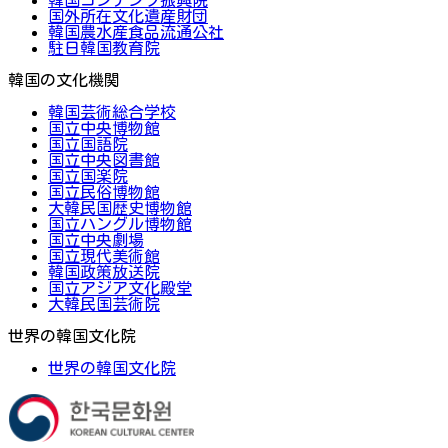
国外所在文化遺産財団
韓国農水産食品流通公社
駐日韓国教育院
韓国の文化機関
韓国芸術総合学校
国立中央博物館
国立国語院
国立中央図書館
国立国楽院
国立民俗博物館
大韓民国歴史博物館
国立ハングル博物館
国立中央劇場
国立現代美術館
韓国政策放送院
国立アジア文化殿堂
大韓民国芸術院
世界の韓国文化院
世界の韓国文化院