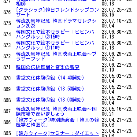
877
相師
09.13
[クラシック]韓日フレンドシップコン
23.07.25～23.
876
サート
08.16
韓流20周年記念 韓国ドラマセレクシ
23.07.10～23.
875
ョン2023
09.04
韓国文化で絵本セラピー「ビビンバ
23.06.30～23.
874
ハングルッ」②15時
07.13
韓国文化で絵本セラピー「ビビンバ
23.06.30～23.
873
ハングルッ」①11時
07.13
韓流20周年記念 韓国映画上映会〜ブ
23.06.29～23.
872
ラザーフッド
08.22
23.06.22～23.
871
韓国の伝統舞踊と音楽の饗宴
07.10
23.05.02～23.
書堂文化体験Ⓒ組（14:40開始）
870
06.04
23.05.22～23.
書堂文化体験Ⓑ組（13:50開始）
869
06.04
23.05.22～23.
書堂文化体験Ⓐ組（13:00開始）
868
06.04
韓流20周年記念 韓国映画上映会〜国
23.05.16～23.
867
際市場で逢いましょう
06.21
[韓方ウィーク]特別講演会「韓国の韓
23.04.21～23.
866
医学と韓医院」
05.08
23.04.21～23.
865
[韓方ウィーク]セミナー：ダイエット
05.08