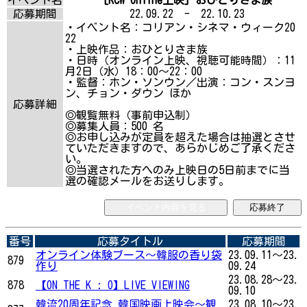
応募期間
22.09.22 - 22.10.23
・イベント名：コリアン・シネマ・ウィーク20
22
・上映作品：おひとりさま族
・日時（オンライン上映、視聴可能時間）：11
月2日（水）18：00～22：00
・監督：ホン・ソンウン／出演：コン・スンヨ
ン、チョン・ダウン ほか
応募詳細
◎観覧無料（事前申込制）
◎募集人員：500 名
◎お申し込みが定員を超えた場合は抽選とさせ
ていただきますので、あらかじめご了承くださ
い。
◎当選された方へのみ上映日の5日前までに当
選の確認メールをお送りします。
イベント内容を見る
応募終了
番号
応募タイトル
応募期間
オンライン体験ブース〜韓服の香り袋
23.09.11～23.
879
作り
09.24
23.08.28～23.
878
【ON THE K : O】LIVE VIEWING
09.10
韓流20周年記念 韓国映画上映会〜観
23.08.10～23.