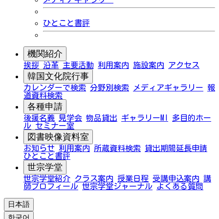
ひとこと書評
機関紹介
挨拶
沿革
主要活動
利用案内
施設案内
アクセス
韓国文化院行事
カレンダーで検索
分野別検索
メディアギャラリー
報
道資料検索
各種申請
後援名義
見学会
物品貸出
ギャラリーMI
多目的ホー
ル
セミナー室
図書映像資料室
お知らせ
利用案内
所蔵資料検索
貸出期間延長申請
ひとこと書評
世宗学堂
世宗学堂紹介
クラス案内
授業日程
受講申込案内
講
師プロフィール
世宗学堂ジャーナル
よくある質問
日本語
한국어