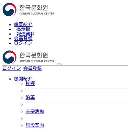
韓国紹介
掲示板
報道資料
会員登録
ログイン
ログイン
会員登録
한국어
機関紹介
挨拶
沿革
主要活動
施設案内