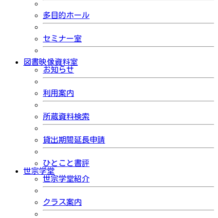
多目的ホール
セミナー室
図書映像資料室
お知らせ
利用案内
所蔵資料検索
貸出期間延長申請
ひとこと書評
世宗学堂
世宗学堂紹介
クラス案内