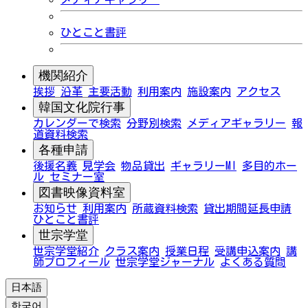
ひとこと書評
機関紹介
挨拶
沿革
主要活動
利用案内
施設案内
アクセス
韓国文化院行事
カレンダーで検索
分野別検索
メディアギャラリー
報
道資料検索
各種申請
後援名義
見学会
物品貸出
ギャラリーMI
多目的ホー
ル
セミナー室
図書映像資料室
お知らせ
利用案内
所蔵資料検索
貸出期間延長申請
ひとこと書評
世宗学堂
世宗学堂紹介
クラス案内
授業日程
受講申込案内
講
師プロフィール
世宗学堂ジャーナル
よくある質問
日本語
한국어