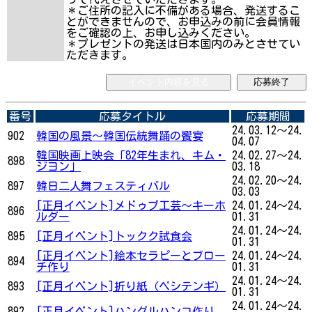
＊ご住所の記入に不備がある場合、発送するこ
とができませんので、お申込みの前に会員情報
をご確認の上、お申し込みください。
＊プレゼントの発送は日本国内のみとさせてい
ただきます。
イベント内容を見る
応募終了
番号
応募タイトル
応募期間
24.03.12～24.
902
韓国の風景～韓国伝統舞踊の饗宴
04.07
韓国映画上映会「82年生まれ、キム・
24.02.27～24.
898
ジヨン」
03.18
24.02.20～24.
897
韓日二人舞フェスティバル
03.03
[正月イベント]メドゥプ工芸～キーホ
24.01.24～24.
896
ルダー
01.31
24.01.24～24.
895
[正月イベント]トックク試食会
01.31
[正月イベント]絵本セラピーとブロー
24.01.24～24.
894
チ作り
01.31
24.01.24～24.
893
[正月イベント]折り紙（ペシテンギ）
01.31
24.01.24～24.
892
[正月イベント]ハングルハンコ作り