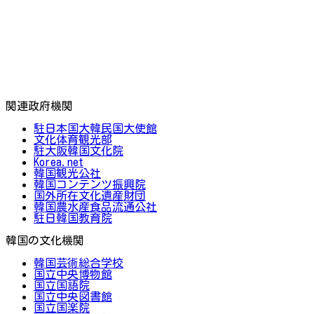
関連政府機関
駐日本国大韓民国大使館
文化体育観光部
駐大阪韓国文化院
Korea.net
韓国観光公社
韓国コンテンツ振興院
国外所在文化遺産財団
韓国農水産食品流通公社
駐日韓国教育院
韓国の文化機関
韓国芸術総合学校
国立中央博物館
国立国語院
国立中央図書館
国立国楽院