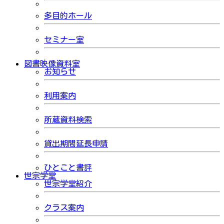
多目的ホール
セミナー室
図書映像資料室
お知らせ
利用案内
所蔵資料検索
貸出期間延長申請
ひとこと書評
世宗学堂
世宗学堂紹介
クラス案内