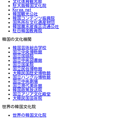
文化体育観光部
駐大阪韓国文化院
Korea.net
韓国観光公社
韓国コンテンツ振興院
国外所在文化遺産財団
韓国農水産食品流通公社
駐日韓国教育院
韓国の文化機関
韓国芸術総合学校
国立中央博物館
国立国語院
国立中央図書館
国立国楽院
国立民俗博物館
大韓民国歴史博物館
国立ハングル博物館
国立中央劇場
国立現代美術館
韓国政策放送院
国立アジア文化殿堂
大韓民国芸術院
世界の韓国文化院
世界の韓国文化院