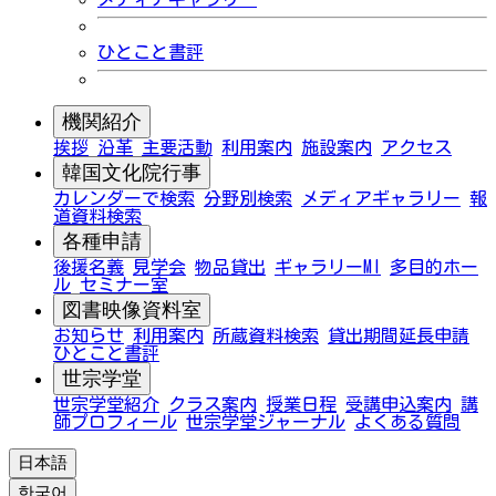
ひとこと書評
機関紹介
挨拶
沿革
主要活動
利用案内
施設案内
アクセス
韓国文化院行事
カレンダーで検索
分野別検索
メディアギャラリー
報
道資料検索
各種申請
後援名義
見学会
物品貸出
ギャラリーMI
多目的ホー
ル
セミナー室
図書映像資料室
お知らせ
利用案内
所蔵資料検索
貸出期間延長申請
ひとこと書評
世宗学堂
世宗学堂紹介
クラス案内
授業日程
受講申込案内
講
師プロフィール
世宗学堂ジャーナル
よくある質問
日本語
한국어