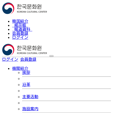
韓国紹介
掲示板
報道資料
会員登録
ログイン
ログイン
会員登録
한국어
機関紹介
挨拶
沿革
主要活動
施設案内