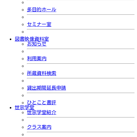
多目的ホール
セミナー室
図書映像資料室
お知らせ
利用案内
所蔵資料検索
貸出期間延長申請
ひとこと書評
世宗学堂
世宗学堂紹介
クラス案内