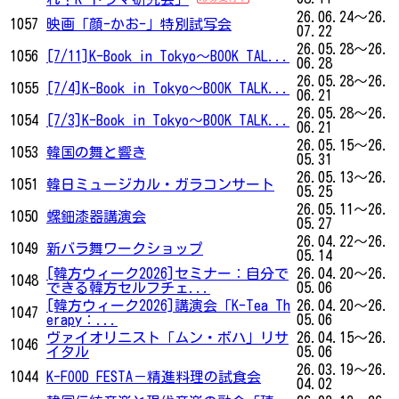
26.06.24～26.
1057
映画「顔-かお-」特別試写会
07.22
26.05.28～26.
1056
[7/11]K-Book in Tokyo～BOOK TAL...
06.28
26.05.28～26.
1055
[7/4]K-Book in Tokyo～BOOK TALK...
06.21
26.05.28～26.
1054
[7/3]K-Book in Tokyo～BOOK TALK...
06.21
26.05.15～26.
1053
韓国の舞と響き
05.31
26.05.13～26.
1051
韓日ミュージカル・ガラコンサート
05.25
26.05.11～26.
1050
螺鈿漆器講演会
05.27
26.04.22～26.
1049
新バラ舞ワークショップ
05.14
[韓方ウィーク2026]セミナー：自分で
26.04.20～26.
1048
できる韓方セルフチェ...
05.06
[韓方ウィーク2026]講演会「K-Tea Th
26.04.20～26.
1047
erapy：...
05.06
ヴァイオリニスト「ムン・ボハ」リサ
26.04.15～26.
1046
イタル
05.06
26.03.19～26.
1044
K-FOOD FESTA－精進料理の試食会
04.02