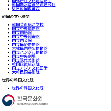
国外所在文化遺産財団
韓国農水産食品流通公社
駐日韓国教育院
韓国の文化機関
韓国芸術総合学校
国立中央博物館
国立国語院
国立中央図書館
国立国楽院
国立民俗博物館
大韓民国歴史博物館
国立ハングル博物館
国立中央劇場
国立現代美術館
韓国政策放送院
国立アジア文化殿堂
大韓民国芸術院
世界の韓国文化院
世界の韓国文化院