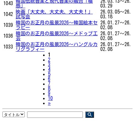
韓国伝統音楽と現代音楽の融合「積
26.03.13～26.
1043
感」
03.29
映画「大丈夫、大丈夫、大丈夫！」
26.03.05～26.
1042
試写会
03.18
韓国のお正月の風景2026〜韓国絵本セ
26.01.27～26.
1039
ラピー
02.08
韓国のお正月の風景2026〜メドゥプ工
26.01.27～26.
1036
芸
02.08
韓国のお正月の風景2026〜ハングルカ
26.01.27～26.
1033
リグラフィー
02.08
1
2
3
4
5
6
7
8
9
10
Next
»