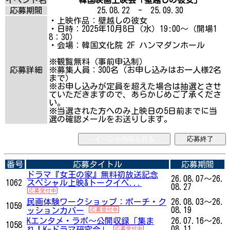
応募期間
25.08.22 - 25.09.30
・上映作品：壁越しの彼女
・日時：2025年10月8日（水）19:00～（開場1
8：30）
・会場：韓国文化院 2F ハンマダンホール
※観覧無料（事前申込制）
応募詳細
※募集人員：300名（お申し込みはお一人様2名
まで）
※お申し込みが定員を超えた場合は抽選とさせ
ていただきますので、あらかじめご了承くださ
い。
※当選された方へのみ上映日の5日前までに当
選の確認メールをお送りします。
イベント内容を見る
応募終了
番号
応募タイトル
応募期間
ドラマ『女王の家』無料初放送記念
26.08.07～26.
1062
スペシャル上映&トークイベ...
08.27
民画体験ワークショップ：ポーチ・ク
26.08.03～26.
1059
08.19
ッションカバー
Kエンタメ・ラボ～公開収録「集ま
26.07.16～26.
1058
08.11
れ！K-ドラマ研究会」