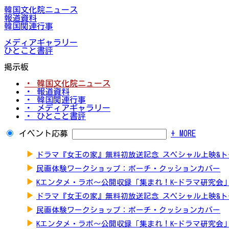
韓国文化院ニュース
報道資料
韓国関連行事
メディアギャラリー
ひとこと書評
掲示板
・ 韓国文化院ニュース
・ 報道資料
・ 韓国関連行事
・ メディアギャラリー
・ ひとこと書評
イベント応募
+ MORE
▶
ドラマ『女王の家』無料初放送記念 スペシャル上映&
▶
民画体験ワークショップ：ポーチ・クッションカバー
▶
Kエンタメ・ラボ～公開収録「集まれ！K-ドラマ研究会
▶
ドラマ『女王の家』無料初放送記念 スペシャル上映&
▶
民画体験ワークショップ：ポーチ・クッションカバー
▶
Kエンタメ・ラボ～公開収録「集まれ！K-ドラマ研究会