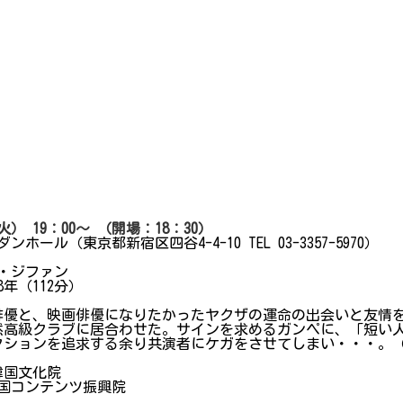
（火） 19：00～ （開場：18：30）
ール（東京都新宿区四谷4-4-10 TEL 03-3357-5970）
ン・ジファン
8年（112分）
俳優と、映画俳優になりたかったヤクザの運命の出会いと友情
然高級クラブに居合わせた。サインを求めるガンペに、「短い
クションを追求する余り共演者にケガをさせてしまい・・・。
韓国文化院
韓国コンテンツ振興院