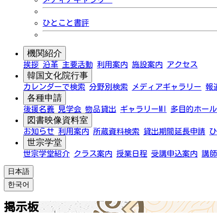
ひとこと書評
機関紹介
挨拶
沿革
主要活動
利用案内
施設案内
アクセス
韓国文化院行事
カレンダーで検索
分野別検索
メディアギャラリー
報
各種申請
後援名義
見学会
物品貸出
ギャラリーMI
多目的ホール
図書映像資料室
お知らせ
利用案内
所蔵資料検索
貸出期間延長申請
ひ
世宗学堂
世宗学堂紹介
クラス案内
授業日程
受講申込案内
講師
日本語
한국어
掲示板