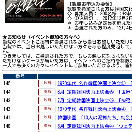
【観覧お申込み要領】
観覧を希望される方は韓国文
◇ 募集人員： 300名様（お
◇ 申込締切 ： 2012年12月
＊ お申し込みが定員を超え
＊ 当選された方のみ、12月
★
お知らせ（イベント参加の方々へ）
当院のイベントご招待に当選されながら当日お越しいただけ
当院では、当日お越しいただけない方々をある程度見越して
ん。
つきましては、ご当選された方で、もしお越しになられない
ただけないケースが続いた方は、イベントへのご招待を制限
一人でも多くの方々にイベントにご参加いただけるよう、皆
番号
145
1970年代 名作韓国映画上映会⑤ 
144
8月 定期韓国映画上映会⑥ 「世
143
7月 定期韓国映画上映会⑤ 「神弓 KA
142
1970年代 名作韓国映画上映会④ 
141
韓国映画 「10人の泥棒たち」特別
140
6月 定期韓国映画上映会④「ウェ