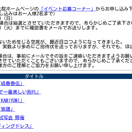
化院ホームページの
「イベント応募コーナー」
からお申し込み
申し込みはお一人様2名まで）
2日（日）
た場合は抽選とさせていただきますので、あらかじめご了承下さ
4日（火）までに確認書をメールでお送りします。
ないため生じる空席が、最近目立つようになってきました。
、実数より多めにご招待状を送っておりますが、それでも、ほ
場合は、事前にメールでその旨をご連絡いただきますようお願
させていただくこともございますので、あらかじめご了承くだ
様方のご理解とご協力をお願い申し上げます。
タイトル
「成春香伝」
界で一番美しい別れ」
MIYUMI」
「族譜」
試写会 開催
ディングドレス」