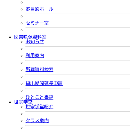
多目的ホール
セミナー室
図書映像資料室
お知らせ
利用案内
所蔵資料検索
貸出期間延長申請
ひとこと書評
世宗学堂
世宗学堂紹介
クラス案内