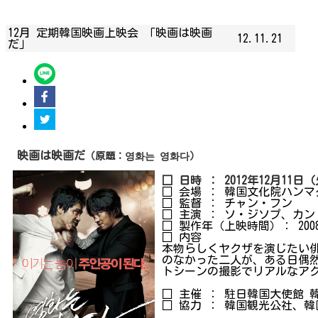
12月 定期韓国映画上映会 「映画は映画
12.11.21
だ」
映画は
映画
だ
（原題：
영화는
영화다）
□ 日時 ： 2012年12月11日
□ 会場 ： 韓国文化院ハンマダンホ
□ 監督 ： チャン・フン
□ 主演 ： ソ・ジソプ、カ
□ 製作年（上映時間）： 200
□ 内容
本物らしくヤクザを演じたい
のなかった二人が、ある日偶
トシーンの撮影でリアルなア
□ 主催 ： 駐日韓国大使館 
□ 協力 ： 韓国観光公社、