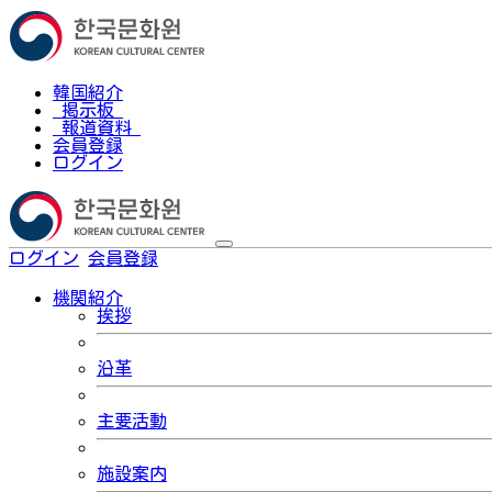
韓国紹介
掲示板
報道資料
会員登録
ログイン
ログイン
会員登録
한국어
機関紹介
挨拶
沿革
主要活動
施設案内