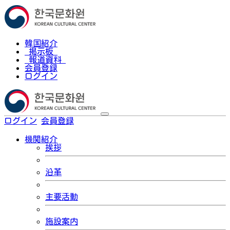
韓国紹介
掲示板
報道資料
会員登録
ログイン
ログイン
会員登録
한국어
機関紹介
挨拶
沿革
主要活動
施設案内