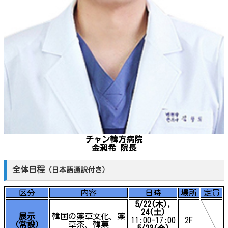
チャン韓方病院
金昶希 院長
全体日程
（日本語通訳付き）
区分
内容
日時
場所
定員
5/22(木),
24(土)
展示
韓国の薬草文化、薬
11:00-17:00
2F
（常設）
草茶、韓菓