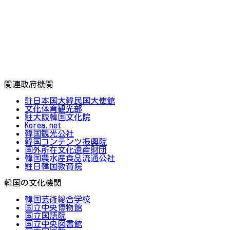
関連政府機関
駐日本国大韓民国大使館
文化体育観光部
駐大阪韓国文化院
Korea.net
韓国観光公社
韓国コンテンツ振興院
国外所在文化遺産財団
韓国農水産食品流通公社
駐日韓国教育院
韓国の文化機関
韓国芸術総合学校
国立中央博物館
国立国語院
国立中央図書館