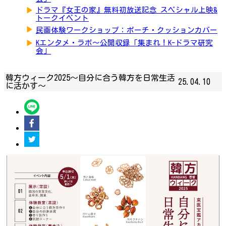
▶
ドラマ『女王の家』無料初放送記念 スペシャル上映&
トークイベント
▶
民画体験ワークショップ：ポーチ・クッションカバー
▶
Kエンタメ・ラボ～公開収録「集まれ！K-ドラマ研究
会」
韓方ウィーク2025～自分に合う韓方を日常生活
25.04.10
に活かす～