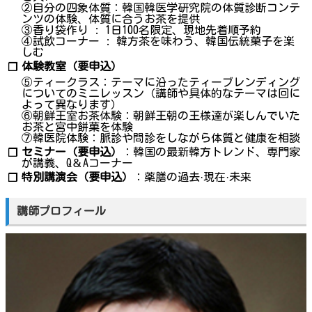
②自分の四象体質：韓国韓医学研究院の体質診断コンテ
ンツの体験、体質に合うお茶を提供
③香り袋作り : 1日100名限定、現地先着順予約
④試飲コーナー : 韓方茶を味わう、韓国伝統菓子を楽
しむ
体験教室（要申込）
❐
⑤ティークラス：テーマに沿ったティーブレンディング
についてのミニレッスン（講師や具体的なテーマは回に
よって異なります）
⑥朝鮮王室お茶体験：朝鮮王朝の王様達が楽しんでいた
お茶と宮中餅菓を体験
⑦韓医院体験：脈診や問診をしながら体質と健康を相談
セミナー（要申込）
：韓国の最新韓方トレンド、専門家
❐
が講義、Q＆Aコーナー
特別講演会（要申込）
：薬膳の過去·現在·未来
❐
講師プロフィール