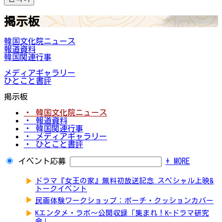
掲示板
韓国文化院ニュース
報道資料
韓国関連行事
メディアギャラリー
ひとこと書評
掲示板
・ 韓国文化院ニュース
・ 報道資料
・ 韓国関連行事
・ メディアギャラリー
・ ひとこと書評
イベント応募
+ MORE
▶
ドラマ『女王の家』無料初放送記念 スペシャル上映&
トークイベント
▶
民画体験ワークショップ：ポーチ・クッションカバー
▶
Kエンタメ・ラボ～公開収録「集まれ！K-ドラマ研究
会」