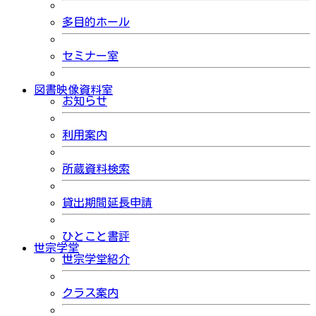
多目的ホール
セミナー室
図書映像資料室
お知らせ
利用案内
所蔵資料検索
貸出期間延長申請
ひとこと書評
世宗学堂
世宗学堂紹介
クラス案内