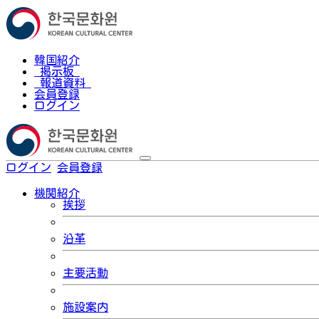
韓国紹介
掲示板
報道資料
会員登録
ログイン
ログイン
会員登録
한국어
機関紹介
挨拶
沿革
主要活動
施設案内