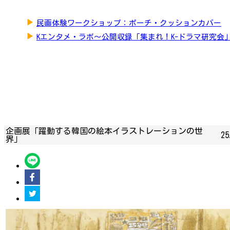
▶
民画体験ワークショップ：ポーチ・クッションカバー
▶
Kエンタメ・ラボ～公開収録「集まれ！K-ドラマ研究会
企画展「躍動する韓国の絵本イラストレーションの世
25
界」