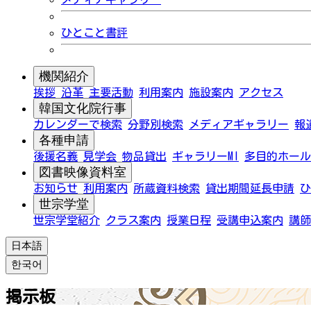
ひとこと書評
機関紹介
挨拶
沿革
主要活動
利用案内
施設案内
アクセス
韓国文化院行事
カレンダーで検索
分野別検索
メディアギャラリー
報
各種申請
後援名義
見学会
物品貸出
ギャラリーMI
多目的ホール
図書映像資料室
お知らせ
利用案内
所蔵資料検索
貸出期間延長申請
ひ
世宗学堂
世宗学堂紹介
クラス案内
授業日程
受講申込案内
講師
日本語
한국어
掲示板