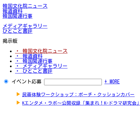
韓国文化院ニュース
報道資料
韓国関連行事
メディアギャラリー
ひとこと書評
掲示板
・ 韓国文化院ニュース
・ 報道資料
・ 韓国関連行事
・ メディアギャラリー
・ ひとこと書評
イベント応募
+ MORE
▶
民画体験ワークショップ：ポーチ・クッションカバー
▶
Kエンタメ・ラボ～公開収録「集まれ！K-ドラマ研究会