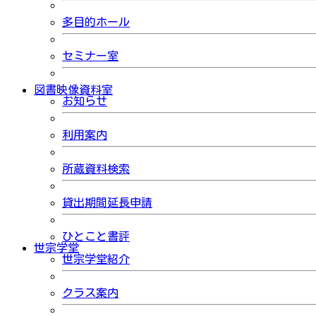
多目的ホール
セミナー室
図書映像資料室
お知らせ
利用案内
所蔵資料検索
貸出期間延長申請
ひとこと書評
世宗学堂
世宗学堂紹介
クラス案内