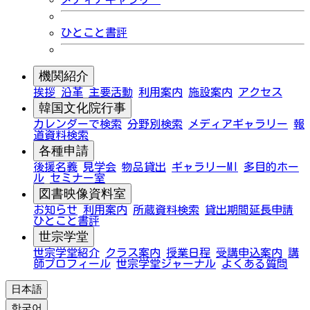
ひとこと書評
機関紹介
挨拶
沿革
主要活動
利用案内
施設案内
アクセス
韓国文化院行事
カレンダーで検索
分野別検索
メディアギャラリー
報
道資料検索
各種申請
後援名義
見学会
物品貸出
ギャラリーMI
多目的ホー
ル
セミナー室
図書映像資料室
お知らせ
利用案内
所蔵資料検索
貸出期間延長申請
ひとこと書評
世宗学堂
世宗学堂紹介
クラス案内
授業日程
受講申込案内
講
師プロフィール
世宗学堂ジャーナル
よくある質問
日本語
한국어