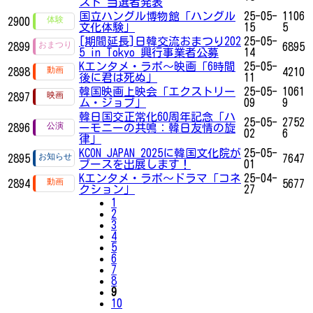
スト 当選者発表
国立ハングル博物館「ハングル
25-05-
1106
2900
文化体験」
15
5
[期間延長]日韓交流おまつり202
25-05-
2899
6895
5 in Tokyo 興行事業者公募
14
Kエンタメ・ラボ～映画「6時間
25-05-
2898
4210
後に君は死ぬ」
11
韓国映画上映会「エクストリー
25-05-
1061
2897
ム・ジョブ」
09
9
韓日国交正常化60周年記念「ハ
25-05-
2752
2896
ーモニーの共鳴：韓日友情の旋
02
6
律」
KCON JAPAN 2025に韓国文化院が
25-05-
2895
7647
ブースを出展します！
01
Kエンタメ・ラボ～ドラマ「コネ
25-04-
2894
5677
クション」
27
1
2
3
4
5
6
7
8
9
10