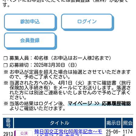
イベントにお申込いただくには会員登録（無料）が必要で
す。
参加申込
ログイン
会員登録
募集人員：40名様（お申込はお一人様2名まで）
❐
応募締切：2025年3月30日（日）
❐
※
お申込が定員を超えた場合は抽選とさせていただきます
ので、予めご了承ください。
※
当選された方へのみ、4月1日（火）までに確認書（旅行
保険加入手続き有）をメールにてお送りします。落選さ
れた方には別途ご連絡をいたしませんので予めご了承く
ださい。
※
当落の結果はログイン後、
マイページ >> 応募履歴確認
よりご確認いただけます。
番
タイトル
掲示日
照会
号
韓日国交正常化60周年記念〜モ
25-06-
1174
2913