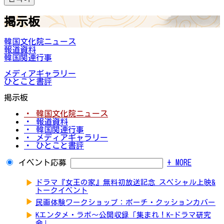
掲示板
韓国文化院ニュース
報道資料
韓国関連行事
メディアギャラリー
ひとこと書評
掲示板
・ 韓国文化院ニュース
・ 報道資料
・ 韓国関連行事
・ メディアギャラリー
・ ひとこと書評
イベント応募
+ MORE
▶
ドラマ『女王の家』無料初放送記念 スペシャル上映&
トークイベント
▶
民画体験ワークショップ：ポーチ・クッションカバー
▶
Kエンタメ・ラボ～公開収録「集まれ！K-ドラマ研究
会」