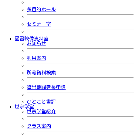
多目的ホール
セミナー室
図書映像資料室
お知らせ
利用案内
所蔵資料検索
貸出期間延長申請
ひとこと書評
世宗学堂
世宗学堂紹介
クラス案内