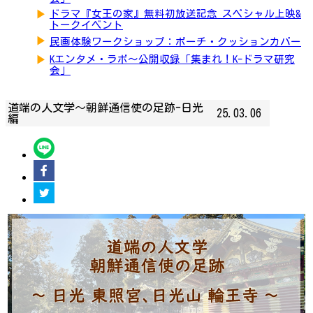
▶
ドラマ『女王の家』無料初放送記念 スペシャル上映&
トークイベント
▶
民画体験ワークショップ：ポーチ・クッションカバー
▶
Kエンタメ・ラボ～公開収録「集まれ！K-ドラマ研究
会」
道端の人文学〜朝鮮通信使の足跡-日光
25.03.06
編