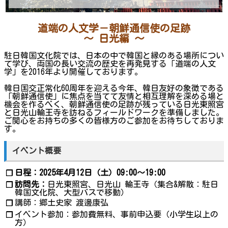
道端の人文学－朝鮮通信使の足跡
～ 日光編 ～
駐日韓国文化院では、日本の中で韓国と縁のある場所につい
て学び、両国の長い交流の歴史を再発見する「道端の人文
学」を2016年より開催しております。
韓日国交正常化60周年を迎える今年、韓日友好の象徴である
「朝鮮通信使」に焦点を当てて友情と相互理解を深める場と
機会を作るべく、朝鮮通信使の足跡が残っている日光東照宮
と日光山輪王寺を訪ねるフィールドワークを準備しました。
ご関心をお持ちの多くの皆様方のご参加をお待ちしておりま
す。
イベント概要
日程：2025年4月12日（土）09:00～19:00
❐
訪問先：
日光東照宮、日光山 輪王寺（集合&解散：駐日
❐
韓国文化院、大型バスで移動）
講師：郷土史家 渡邊康弘
❐
イベント参加：参加費無料、事前申込要（小学生以上の
❐
方）