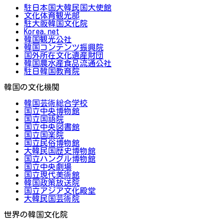
駐日本国大韓民国大使館
文化体育観光部
駐大阪韓国文化院
Korea.net
韓国観光公社
韓国コンテンツ振興院
国外所在文化遺産財団
韓国農水産食品流通公社
駐日韓国教育院
韓国の文化機関
韓国芸術総合学校
国立中央博物館
国立国語院
国立中央図書館
国立国楽院
国立民俗博物館
大韓民国歴史博物館
国立ハングル博物館
国立中央劇場
国立現代美術館
韓国政策放送院
国立アジア文化殿堂
大韓民国芸術院
世界の韓国文化院