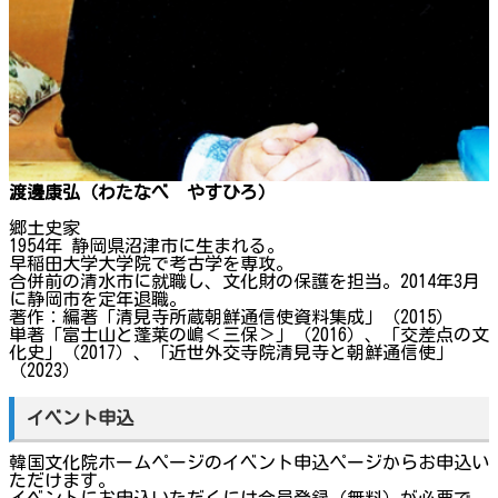
渡邊康弘（わたなべ やすひろ）
郷土史家
1954年 静岡県沼津市に生まれる。
早稲田大学大学院で考古学を専攻。
合併前の清水市に就職し、文化財の保護を担当。2014年3月
に静岡市を定年退職。
著作：編著「清見寺所蔵朝鮮通信使資料集成」（2015）
単著「富士山と蓬莱の嶋＜三保＞」（2016）、「交差点の文
化史」（2017）、「近世外交寺院清見寺と朝鮮通信使」
（2023）
イベント申込
韓国文化院ホームページのイベント申込ページからお申込い
ただけます。