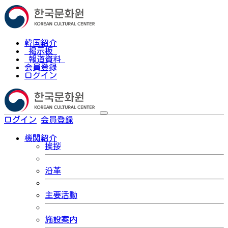
韓国紹介
掲示板
報道資料
会員登録
ログイン
ログイン
会員登録
한국어
機関紹介
挨拶
沿革
主要活動
施設案内