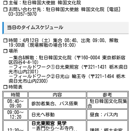
主催：駐日韓国大使館 韓国文化院
❐
お問い合わせ先：駐日韓国大使館 韓国文化院 [電話]
❐
03-3357-5970
当日のタイムスケジュール
時間：4月12日（土）集合 08:40、出発 09:00、解散
❐
19:00頃（現場解散の場合16:00）
場所
❐
－集合&解散：駐日韓国文化院（〒160-0004 東京都新宿
区四谷4-4-10）
－フィールドワーク①日光東照宮（〒321-1431 栃木県日
光市山内2301）
－フィールドワーク②日光山 輪王寺（〒321-1494 栃木
県日光市山内2300）
時間表
❐
時間
内容
参考
08:40～
駐日韓国文化院集
参加者集合、バス搭乗
09:00
合
09:00～
日光へ移動
昼食：バス内
12:20
日光東照宮 見学
－表門から～お寺内
12:30～
講師：郷土史家