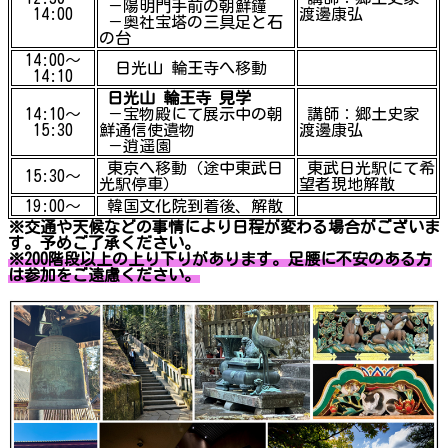
－陽明門手前の朝鮮鐘
14:00
渡邊康弘
－奥社宝塔の三具足と石
の台
14:00～
日光山 輪王寺へ移動
14:10
日光山 輪王寺 見学
14:10～
－宝物殿にて展示中の朝
講師：郷土史家
15:30
鮮通信使遺物
渡邊康弘
－逍遥園
東京へ移動（途中東武日
東武日光駅にて希
15:30～
光駅停車）
望者現地解散
19:00～
韓国文化院到着後、解散
※交通や天候などの事情により日程が変わる場合がございま
す。予めご了承ください。
※200階段以上の上り下りがあります。足腰に不安のある方
は参加をご遠慮ください。