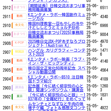
ノドラマ「ラ·カラス」
05
6
[期間延長] 日韓交流おまつり事
25-06-
2912
6511
務局職員募集
05
Kエンタメ・ラボ～韓国創作ミュ
25-06-
2911
4340
ージカル
02
韓国料理教室～豆もやしの冷や
25-05-
2910
6966
汁とししとうとミョルチ炒め
28
日韓交流おまつり[2025]事務局
25-05-
2909
9004
職員募集
26
2025韓日交流K-POPあすなろプロ
25-05-
4970
2908
ジェクト「Audition K」
26
5
ハングル カリグラフィーコンテ
25-05-
1471
2907
スト2025
26
6
Kエンタメ・ラボ～映画「ラブ・
25-05-
2906
4140
イン・ザ・ビッグシティ」
25
韓日国交正常化60周年記念 スペ
25-05-
2905
4564
シャル動画公開
19
Kエンタメ・ラボ～BS10 注目韓
25-05-
2904
4109
国ドラマ紹介
18
記念展「今に続く柳宗悦の心と
25-05-
1260
2903
眼」関連シンポジウム・講演会
16
3
「今に続く柳宗悦の心と眼」－1
25-05-
1831
2902
937年の「全羅紀行」をめぐって
16
4
ムセンチェとなずなと牛肉の味
25-05-
2901
噌チゲ編 フォト＆感想文コンテ
4922
15