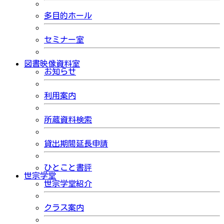
多目的ホール
セミナー室
図書映像資料室
お知らせ
利用案内
所蔵資料検索
貸出期間延長申請
ひとこと書評
世宗学堂
世宗学堂紹介
クラス案内