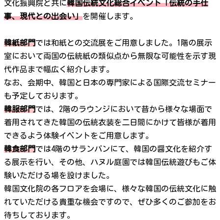
文化振興院と共に
韓国伝統文化総合イベント「伝統の手仕
事、現代との出会い」
を開催します。
韓紙部門
では和紙との交流展をご用意しました。1階の展示
室において両国の伝統紙の類似点から無限な可能性を示す現
代作品まで幅広く紹介します。
なお、会期中、韓国と日本の専門家による国際交流セミナー
も予定しております。
韓服部門
では、2階のラウンジにおいて昔から様々な場面で
着用されてきた韓国の伝統衣装を二日間にかけて皆様が着用
できるよう体験イベントをご用意します。
韓食部門
では4階のサランバンにて、韓国の醤文化を紹介す
る展示を行い、その他、ハヌル庭園では韓国伝統遊びもご体
験いただける場を設けました。
韓国文化院の各フロアを会場に、様々な韓国の伝統文化に触
れていただける貴重な機会ですので、ぜひ多くのご参加をお
待ちしております。