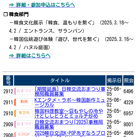
⇒ 詳細・参加申込はこちらへ
❐
韓食部門
－韓食文化展示「韓食、温もりを繋ぐ」（2025.3.18～
4.2 / エントランス、サランバン）
－韓国伝統遊び体験「遊び、世代を繋ぐ」（2025.3.18～
4.2 / ハヌル庭園）
⇒ 詳細はこちらへ
番
タイトル
掲示日
照会
号
[期間延長] 日韓交流おまつり事
25-06-
2912
6496
務局職員募集
05
Kエンタメ・ラボ～韓国創作ミュ
25-06-
2911
4329
ージカル
02
韓国料理教室～豆もやしの冷や
25-05-
2910
6957
汁とししとうとミョルチ炒め
28
日韓交流おまつり[2025]事務局
25-05-
2909
9001
職員募集
26
2025韓日交流K-POPあすなろプロ
25-05-
4968
2908