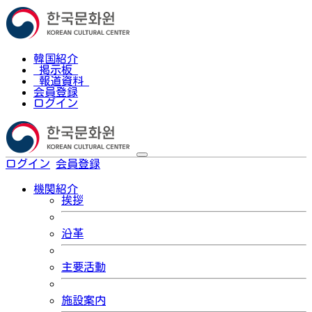
韓国紹介
掲示板
報道資料
会員登録
ログイン
ログイン
会員登録
한국어
機関紹介
挨拶
沿革
主要活動
施設案内