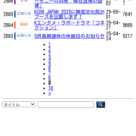
2896
ーモニーの共鳴：韓日友情の旋
02
7
律」
KCON JAPAN 2025に韓国文化院が
25-05-
2895
7641
ブースを出展します！
01
Kエンタメ・ラボ～ドラマ「コネ
25-04-
2894
5669
クション」
27
25-04-
2893
5月長期連休の休館日のお知らせ
5217
24
1
2
3
4
5
6
7
8
9
10
Next
»