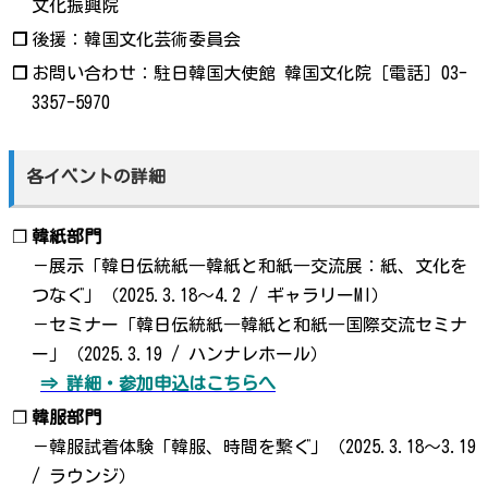
文化振興院
❐
後援：韓国文化芸術委員会
❐
お問い合わせ：駐日韓国大使館 韓国文化院［電話］03-
3357-5970
各イベントの詳細
❐
韓紙部門
－展示「韓日伝統紙―韓紙と和紙―交流展：紙、文化を
つなぐ」（2025.3.18～4.2 / ギャラリーMI）
－セミナー「韓日伝統紙―韓紙と和紙―国際交流セミナ
ー」（2025.3.19 / ハンナレホール）
⇒ 詳細・参加申込はこちらへ
❐
韓服部門
－韓服試着体験「韓服、時間を繋ぐ」（2025.3.18～3.19
/ ラウンジ）