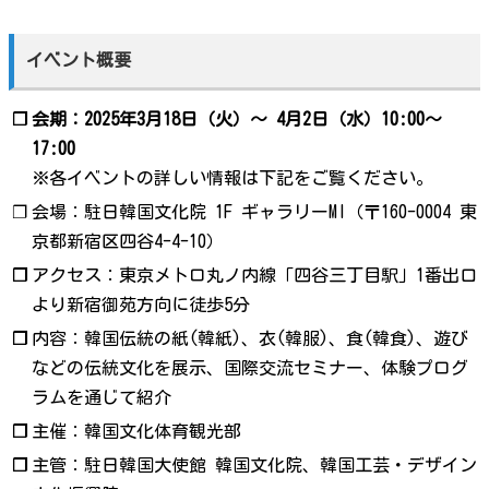
イベント概要
❐
会期：2025年3月18日（火）〜 4月2日（水）10:00～
17:00
※各イベントの詳しい情報は下記をご覧ください。
❐
会場：駐日韓国文化院 1F ギャラリーMI（〒160-0004 東
京都新宿区四谷4-4-10）
❐
アクセス：東京メトロ丸ノ内線「四谷三丁目駅」1番出口
より新宿御苑方向に徒歩5分
❐
内容：韓国伝統の紙(韓紙)、衣(韓服)、食(韓食)、遊び
などの伝統文化を展示、国際交流セミナー、体験プログ
ラムを通じて紹介
❐
主催：韓国文化体育観光部
❐
主管：駐日韓国大使館 韓国文化院、韓国工芸・デザイン