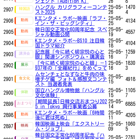
ジェクト「Audition K」
26
8
ハングル カリグラフィーコンテ
25-05-
1470
2907
スト2025
26
4
Kエンタメ・ラボ～映画「ラブ・
25-05-
2906
4134
イン・ザ・ビッグシティ」
25
韓日国交正常化60周年記念 スペ
25-05-
2905
4557
シャル動画公開
19
Kエンタメ・ラボ～BS10 注目韓
25-05-
2904
4104
国ドラマ紹介
18
記念展「今に続く柳宗悦の心と
25-05-
1259
2903
眼」関連シンポジウム・講演会
16
7
「今に続く柳宗悦の心と眼」－1
25-05-
1830
2902
937年の「全羅紀行」をめぐって
16
3
ムセンチェとなずなと牛肉の味
25-05-
2901
噌チゲ編 フォト＆感想文コンテ
4918
15
スト 当選者発表
国立ハングル博物館「ハングル
25-05-
1105
2900
文化体験」
15
7
[期間延長]日韓交流おまつり202
25-05-
2899
6885
5 in Tokyo 興行事業者公募
14
Kエンタメ・ラボ～映画「6時間
25-05-
2898
4205
後に君は死ぬ」
11
韓国映画上映会「エクストリー
25-05-
1060
2897
ム・ジョブ」
09
5
韓日国交正常化60周年記念「ハ
25-05-
2751