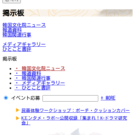
掲示板
韓国文化院ニュース
報道資料
韓国関連行事
メディアギャラリー
ひとこと書評
掲示板
・ 韓国文化院ニュース
・ 報道資料
・ 韓国関連行事
・ メディアギャラリー
・ ひとこと書評
イベント応募
+ MORE
▶
民画体験ワークショップ：ポーチ・クッションカバー
▶
Kエンタメ・ラボ～公開収録「集まれ！K-ドラマ研究
会」