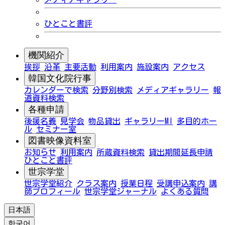
ひとこと書評
機関紹介
挨拶
沿革
主要活動
利用案内
施設案内
アクセス
韓国文化院行事
カレンダーで検索
分野別検索
メディアギャラリー
報
道資料検索
各種申請
後援名義
見学会
物品貸出
ギャラリーMI
多目的ホー
ル
セミナー室
図書映像資料室
お知らせ
利用案内
所蔵資料検索
貸出期間延長申請
ひとこと書評
世宗学堂
世宗学堂紹介
クラス案内
授業日程
受講申込案内
講
師プロフィール
世宗学堂ジャーナル
よくある質問
日本語
한국어