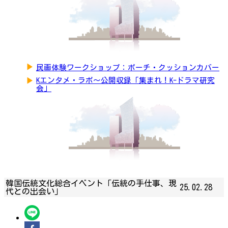
▶
民画体験ワークショップ：ポーチ・クッションカバー
▶
Kエンタメ・ラボ～公開収録「集まれ！K-ドラマ研究
会」
韓国伝統文化総合イベント「伝統の手仕事、現
25.02.28
代との出会い」