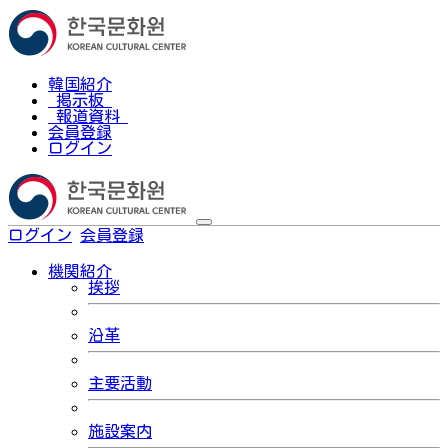
韓国紹介
掲示板
報道資料
会員登録
ログイン
ログイン
会員登録
한국어
機関紹介
挨拶
沿革
主要活動
施設案内