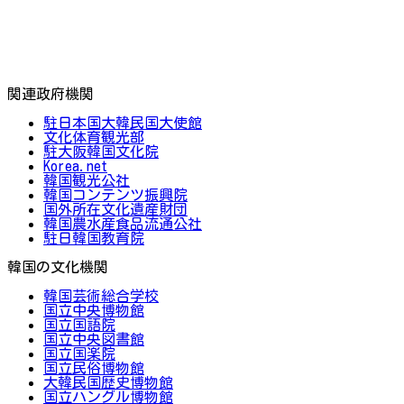
関連政府機関
駐日本国大韓民国大使館
文化体育観光部
駐大阪韓国文化院
Korea.net
韓国観光公社
韓国コンテンツ振興院
国外所在文化遺産財団
韓国農水産食品流通公社
駐日韓国教育院
韓国の文化機関
韓国芸術総合学校
国立中央博物館
国立国語院
国立中央図書館
国立国楽院
国立民俗博物館
大韓民国歴史博物館
国立ハングル博物館