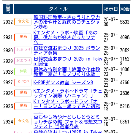
番
タイトル
掲示日
照会
号
韓国料理教室～きゅうりとワカ
25-07-
2932
メの冷や汁と豚肉のコチュジャ
5833
30
ン炒め
Kエンタメ・ラボ～映画「あの
25-07-
2931
夏、僕たちが好きだったソナ
4098
27
へ」
日韓交流おまつり 2025 ボラン
25-07-
2930
7052
ティア募集
25
日韓交流おまつり 2025 in Toky
25-07-
1152
2929
o 開催
24
3
夏休み特別企画！韓国文化体験
25-07-
1006
2928
教室「夏だ！モノづくり体験」
23
7
25-07-
2927
K-POPダンス教室 シーズン8
4766
22
Kエンタメ・ラボ～ドラマ「チェ
25-07-
2926
3536
ックイン漢陽（ハニャン）」
20
Kエンタメ・ラボ～ドラマ「オ
25-07-
2925
ー！ヨンシム－帰ってきた初恋
5218
13
－」
豆もやし冷や汁とししとうとミ
25-07-
2924
ョルチ炒め編 フォト＆感想文コ
5351
10
ンテスト 当選者発表
日韓交流おまつり2025 in Tokyo
25-07-