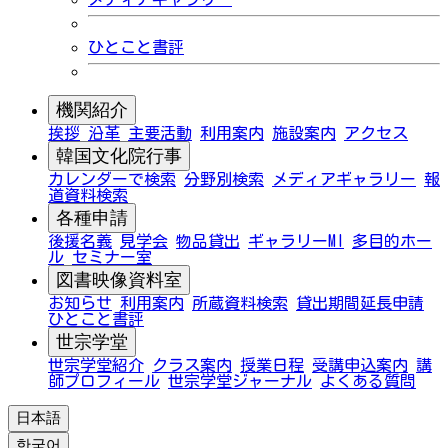
ひとこと書評
機関紹介
挨拶
沿革
主要活動
利用案内
施設案内
アクセス
韓国文化院行事
カレンダーで検索
分野別検索
メディアギャラリー
報
道資料検索
各種申請
後援名義
見学会
物品貸出
ギャラリーMI
多目的ホー
ル
セミナー室
図書映像資料室
お知らせ
利用案内
所蔵資料検索
貸出期間延長申請
ひとこと書評
世宗学堂
世宗学堂紹介
クラス案内
授業日程
受講申込案内
講
師プロフィール
世宗学堂ジャーナル
よくある質問
日本語
한국어