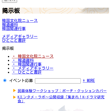
掲示板
韓国文化院ニュース
報道資料
韓国関連行事
メディアギャラリー
ひとこと書評
掲示板
・ 韓国文化院ニュース
・ 報道資料
・ 韓国関連行事
・ メディアギャラリー
・ ひとこと書評
イベント応募
+ MORE
▶
民画体験ワークショップ：ポーチ・クッションカバー
▶
Kエンタメ・ラボ～公開収録「集まれ！K-ドラマ研究
会」