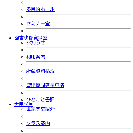
多目的ホール
セミナー室
図書映像資料室
お知らせ
利用案内
所蔵資料検索
貸出期間延長申請
ひとこと書評
世宗学堂
世宗学堂紹介
クラス案内