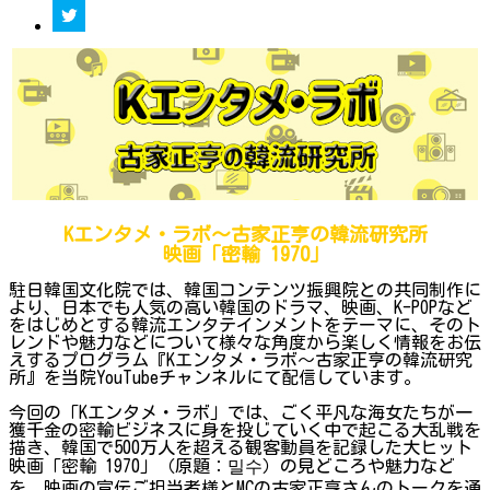
Kエンタメ・ラボ～古家正亨の韓流研究所
映画「密輸 1970」
駐日韓国文化院では、韓国コンテンツ振興院との共同制作に
より、日本でも人気の高い韓国のドラマ、映画、K-POPなど
をはじめとする韓流エンタテインメントをテーマに、そのト
レンドや魅力などについて様々な角度から楽しく情報をお伝
えするプログラム『Kエンタメ・ラボ～古家正亨の韓流研究
所』を当院YouTubeチャンネルにて配信しています。
今回の「Kエンタメ・ラボ」では、ごく平凡な海女たちが一
獲千金の密輸ビジネスに身を投じていく中で起こる大乱戦を
描き、韓国で500万人を超える観客動員を記録した大ヒット
映画「密輸 1970」（原題：밀수）の見どころや魅力など
を、映画の宣伝ご担当者様とMCの古家正亨さんのトークを通