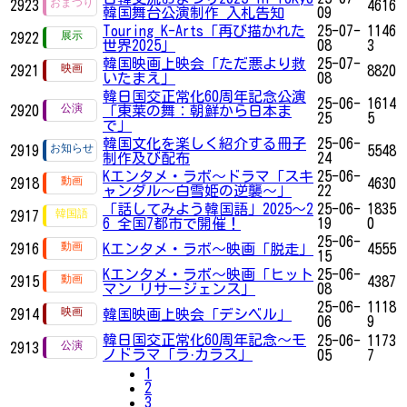
2923
4616
韓国舞台公演制作 入札告知
09
Touring K-Arts「再び描かれた
25-07-
1146
2922
世界2025」
08
3
韓国映画上映会「ただ悪より救
25-07-
2921
8820
いたまえ」
08
韓日国交正常化60周年記念公演
25-06-
1614
2920
「東莱の舞：朝鮮から日本ま
25
5
で」
韓国文化を楽しく紹介する冊子
25-06-
2919
5548
制作及び配布
24
Kエンタメ・ラボ～ドラマ「スキ
25-06-
2918
4630
ャンダル～白雪姫の逆襲～」
22
「話してみよう韓国語」2025～2
25-06-
1835
2917
6 全国7都市で開催！
19
0
25-06-
2916
Kエンタメ・ラボ～映画「脱走」
4555
15
Kエンタメ・ラボ～映画「ヒット
25-06-
2915
4387
マン リサージェンス」
08
25-06-
1118
2914
韓国映画上映会「デシベル」
06
9
韓日国交正常化60周年記念〜モ
25-06-
1173
2913
ノドラマ「ラ·カラス」
05
7
1
2
3