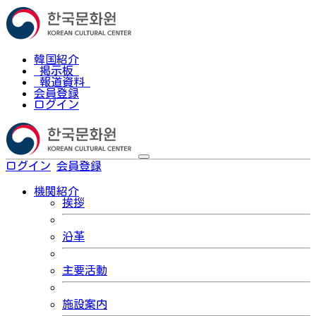
韓国紹介
掲示板
報道資料
会員登録
ログイン
ログイン
会員登録
한국어
機関紹介
挨拶
沿革
主要活動
施設案内