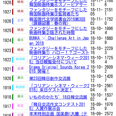
ファンタジーをモチーフにした
18-11-
2168
1928
韓国映画特集④スノーピアサー
13
6
ファンタジーをモチーフにした
18-11-
2151
1927
韓国映画特集③監視者たち
05
1
韓国現代文学読書会2018第3回
18-11-
1752
1926
〈課題図書：春の宵〉
02
0
ファンタジーをモチーフにした
18-10-
1996
1925
映画特集②隠された時間
24
4
BUNKA ╳ Challenge Art in Jap
18-10-
1880
1924
23
9
an 2018
ファンタジーをモチーフにした
18-10-
2229
1923
映画特集① ハロー！？ゴースト
18
3
「コリアン･シネマ･ウィーク201
18-10-
1725
1922
8」当日観覧受付について
18
4
Drama Original Sounds Korea 2
18-10-
2609
1921
018 開催！
18
2
18-10-
1426
1920
第23回韓日創作交流展
12
7
「コリアン・シネマ・ウィーク2
18-10-
2561
1919
018」来日ゲスト決定！
04
6
18-10-
1537
1918
いもののかたち’18日韓交流展
02
4
「韓日交流作文コンテスト201
18-09-
1976
1917
8」入賞作展示会
25
9
年末特別企画 国楽劇<大廳（テ
18-09-
2572
1916