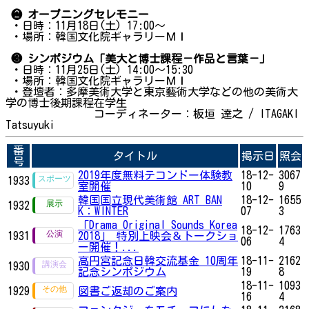
❷ オープニングセレモニー
・日時：11月18日(土) 17:00～
・場所：韓国文化院ギャラリーＭＩ
❸ シンポジウム「美大と博士課程－作品と言葉－」
・日時：11月25日(土) 14:00～15:30
・場所：韓国文化院ギャラリーＭＩ
・登壇者：多摩美術大学と東京藝術大学などの他の美術大
学の博士後期課程在学生
コーディネーター：板垣 達之 / ITAGAKI
Tatsuyuki
番
タイトル
掲示日
照会
号
2019年度無料テコンドー体験教
18-12-
3067
1933
室開催
10
9
韓国国立現代美術館 ART BAN
18-12-
1655
1932
K：WINTER
07
3
「Drama Original Sounds Korea
18-12-
1763
1931
2018」 特別上映会＆トークショ
06
4
ー開催！...
高円宮記念日韓交流基金 10周年
18-11-
2162
1930
記念シンポジウム
19
8
18-11-
1093
1929
図書ご返却のご案内
16
4