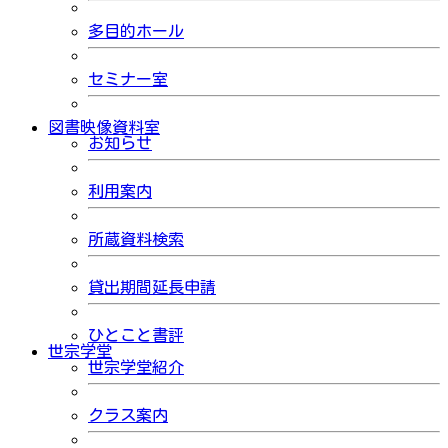
多目的ホール
セミナー室
図書映像資料室
お知らせ
利用案内
所蔵資料検索
貸出期間延長申請
ひとこと書評
世宗学堂
世宗学堂紹介
クラス案内