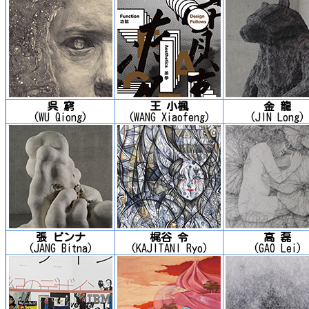
呉 窮
王 小楓
金 龍
(WU Qiong)
(WANG Xiaofeng)
(JIN Long)
張 ビンナ
梶谷 令
高 磊
(JANG Bitna)
(KAJITANI Ryo)
(GAO Lei)