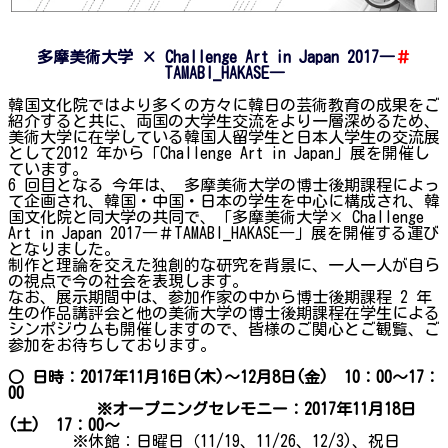
多摩美術大学 × Challenge Art in Japan 2017―
＃
TAMABI_HAKASE―
韓国文化院ではより多くの方々に韓日の芸術教育の成果をご
紹介すると共に、両国の大学生交流をより一層深めるため、
美術大学に在学している韓国人留学生と日本人学生の交流展
として2012 年から「Challenge Art in Japan」展を開催し
ています。
6 回目となる 今年は、 多摩美術大学の博士後期課程によっ
て企画され、韓国・中国・日本の学生を中心に構成され、韓
国文化院と同大学の共同で、「多摩美術大学× Challenge
Art in Japan 2017―＃TAMABI_HAKASE―」展を開催する運び
となりました。
制作と理論を交えた独創的な研究を背景に、一人一人が自ら
の視点で今の社会を表現します。
なお、展示期間中は、参加作家の中から博士後期課程 2 年
生の作品講評会と他の美術大学の博士後期課程在学生による
シンポジウムも開催しますので、皆様のご関心とご観覧、ご
参加をお待ちしております。
○ 日時：2017年11月16日(木)～12月8日(金) 10：00～17：
00
※オープニングセレモニー：2017年11月18日
(土) 17：00～
※休館：日曜日（11/19、11/26、12/3)、祝日