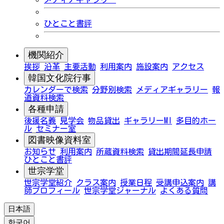
ひとこと書評
機関紹介
挨拶
沿革
主要活動
利用案内
施設案内
アクセス
韓国文化院行事
カレンダーで検索
分野別検索
メディアギャラリー
報
道資料検索
各種申請
後援名義
見学会
物品貸出
ギャラリーMI
多目的ホー
ル
セミナー室
図書映像資料室
お知らせ
利用案内
所蔵資料検索
貸出期間延長申請
ひとこと書評
世宗学堂
世宗学堂紹介
クラス案内
授業日程
受講申込案内
講
師プロフィール
世宗学堂ジャーナル
よくある質問
日本語
한국어