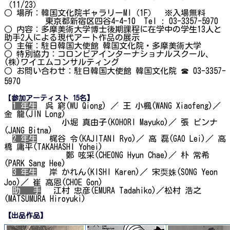
（11/23）
○ 場所：韓国文化院ギャラリーMI（1F） ※入場無料
東京都新宿区四谷4-4-10 Tel : 03-3357-5970
○ 内容：多摩美術大学博士後期課程に在学中の学生13人と
助手2人による現代アート作品の展示
○ 主催：駐日韓国大使館 韓国文化院・多摩美術大学
○ 特別協力：コロンビアインターナショナルスクール、
(株)ワイエムコンサルティング
○ お問い合わせ：駐日韓国大使館 韓国文化院 ☎ 03-3357-
5970
【
参加アーティスト 15名】
1 年生
1
呉 窮(WU Qiong) ／ 王 小楓(WANG Xiaofeng)／
金 龍(JIN Long)
小堀 真由子(KOHORI Mayuko)／ 張 ビンナ
(JANG Bitna)
2 年生
梶谷 令(KAJITANI Ryo)／ 高 磊(GAO Lei)／ 高
橋 庸平(TAKAHASHI Yohei)
鄭 呟采(CHEONG Hyun Chae)／ 朴 常希
(PARK Sang Hee)
3 年生
岸 かれん(KISHI Karen)／ 宋耎姝(SONG Yeon
Joo)／ 崔 高恩(CHOE Gon)
助 手
江村 忠彦(EMURA Tadahiko)／松村 浩之
(MATSUMURA Hiroyuki)
【出品作品】