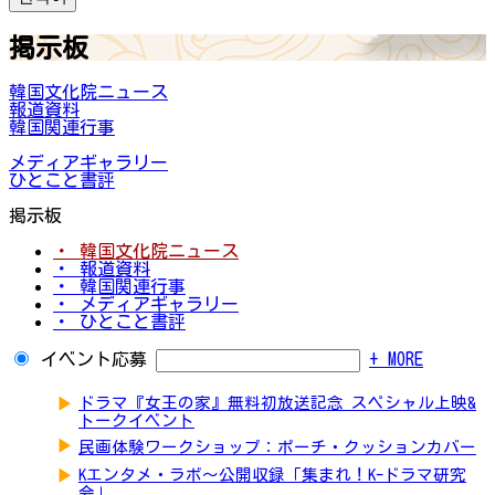
掲示板
韓国文化院ニュース
報道資料
韓国関連行事
メディアギャラリー
ひとこと書評
掲示板
・ 韓国文化院ニュース
・ 報道資料
・ 韓国関連行事
・ メディアギャラリー
・ ひとこと書評
イベント応募
+ MORE
▶
ドラマ『女王の家』無料初放送記念 スペシャル上映&
トークイベント
▶
民画体験ワークショップ：ポーチ・クッションカバー
▶
Kエンタメ・ラボ～公開収録「集まれ！K-ドラマ研究
会」