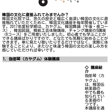
韓国の文化に直接ふれてみませんか？
韓国文化院では、悠久の歴史と幅広く奥深い韓国の文化に直
接触れていただくために、韓国文化講座を毎年開催していま
す。2017年度秋学期は、カヤグム、韓国舞踊（午後・夜コー
ス）、韓国民謡、韓紙工芸体験講座、チャング講座の5講座
（6コース）をご用意いたしました。初心者でも学ぶことが
できる講座ばかりですので、どなたでも気軽に始めることが
できます。単に見たり聴いたりするだけではなく、実際に体
験することにより、またひと味違う韓国の文化の楽しみ方を
感じていただければ幸いです。
1. 伽倻琴（カヤグム）体験講座
◇ 講座紹
介
伽倻琴（カ
ヤグム）
は、韓国伝
統楽器の
中でも最も
知られてい
る楽器の1
つです。
本講座を通