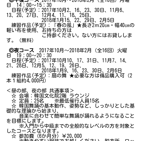
日 14：00～15：30
日程(予定)：2017年10月2、16、23、30日、11月6、
13、20、27日、12月4、11、18、25日、
2018年1月15、22、29日、2月5日
練習作品(予定)：「春の風」★長さ2ｍ20㎝・幅40㎝の
軽い布を使用、お持ちの方は
ご持参ください。ない方にはお貸ししま
す。（無料）
◎夜コース
2017年10月～2018年2月（全16回）火曜
日 19：00～20：30
日程(予定)：2017年10月10、17、31日、11月7、14、
21、28日、12月5、12、19、26日、
2018年1月9、16、23、30日、2月6日
練習作品(予定)：扇の舞 ★必要な方は備品購入可（2
本１組約4,000円）
＜昼の部、夜の部 共通事項＞
☆ 会場：韓国文化院2階 ラウンジ
☆ 定員：25名 ※最低催行人員15名
☆ 韓国舞踊の基本動作、姿勢など、しっかりとした基
礎的な理論から始まり、
音楽に合わせて簡単な舞踊が踊れるようになること
を目標にします。
※入門から中級までの全般的なレベルの方を対象と
したコースとなります。
☆ 参加費（6か月分）￥20,000
※動きやすい服装でお越しください。脱衣所、ロッ