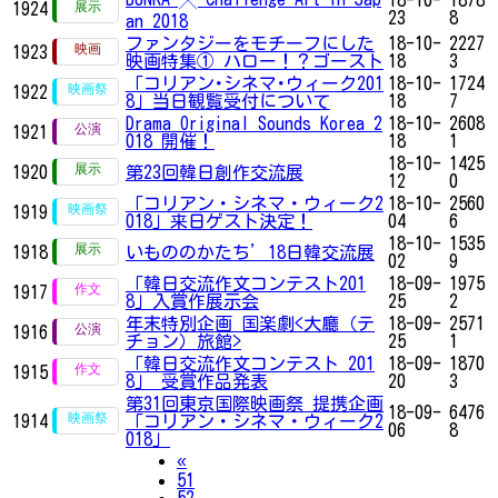
1924
23
8
an 2018
ファンタジーをモチーフにした
18-10-
2227
1923
映画特集① ハロー！？ゴースト
18
3
「コリアン･シネマ･ウィーク201
18-10-
1724
1922
8」当日観覧受付について
18
7
Drama Original Sounds Korea 2
18-10-
2608
1921
018 開催！
18
1
18-10-
1425
1920
第23回韓日創作交流展
12
0
「コリアン・シネマ・ウィーク2
18-10-
2560
1919
018」来日ゲスト決定！
04
6
18-10-
1535
1918
いもののかたち’18日韓交流展
02
9
「韓日交流作文コンテスト201
18-09-
1975
1917
8」入賞作展示会
25
2
年末特別企画 国楽劇<大廳（テ
18-09-
2571
1916
チョン）旅館>
25
1
「韓日交流作文コンテスト 201
18-09-
1870
1915
8」 受賞作品発表
20
3
第31回東京国際映画祭 提携企画
18-09-
6476
1914
「コリアン・シネマ・ウィーク2
06
8
018」
Previous
«
51
52