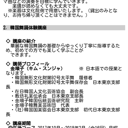
マ曲などの演奏を目標に学んでいきます。
楽譜が読めなくても大丈夫です。
※楽器は文化院側で用意いたします。（貸出のみとな
り、お持ち帰り頂くことはできません。）
2．韓国舞踊体験講座
◇ 講座の紹介
華麗な韓国舞踊の基礎からゆっくり丁寧に指導するた
め、初めての方でも楽しく学ぶことが
できます。
◇ 講師プロフィール
金順子（キム・スンジャ）
※ 日本語での授業と
なります。
・韓国無形文化財第92号太平舞 履修者
・韓国無形文化財第92号太平舞保存会 日本東京支部
長
・在日韓国人文化芸術協会 副会長
・教坊礼楽伝承会 日本東京支部長
・金順子韓国伝統芸術研究院 主幹
・金順子韓舞楽芸術団 代表
・(社)韓国国楽協会日本東京支部 初代日本東京支部
長
◇ 講座期間
◎午後コース
2017年10月～2018年2月（全16回）月曜