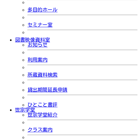
多目的ホール
セミナー室
図書映像資料室
お知らせ
利用案内
所蔵資料検索
貸出期間延長申請
ひとこと書評
世宗学堂
世宗学堂紹介
クラス案内