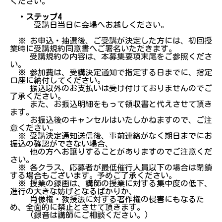
ください。
・ステップ4
受講日当日に会場へお越しください。
※ お申込・抽選後、ご受講が決定した方には、初回授
業時に受講規約同意書へご署名いただきます。
受講規約の内容は、本募集要項末尾をご参照くださ
い。
※ 参加費は、受講決定通知で指定する日までに、指定
口座に納付してください。
振込以外のお支払いは受け付けておりませんのでご
了承ください。
また、お振込明細をもって領収書と代えさせて頂き
ます。
お振込後のキャンセルはいたしかねますので、ご注
意ください。
※ 受講決定通知送信後、事前連絡がなく期日までにお
振込の確認ができない場合、
他の方へお譲りすることがありますのでご注意くだ
さい。
※ 各クラス、応募者が最低催行人員以下の場合は閉鎖
する場合もございます。予めご了承ください。
※ 授業の録画は、講師の授業に対する集中度の低下、
進行の大きな妨げとなるばかりか、
肖像権・教授法に対する著作権の侵害にもなるた
め、全面的に禁止とさせて頂きます。
(録音は講師にご相談ください。)