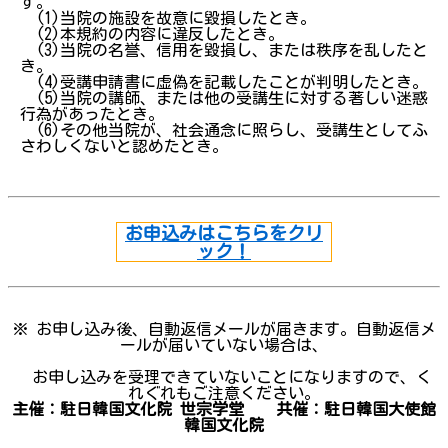
す。
(1)当院の施設を故意に毀損したとき。
(2)本規約の内容に違反したとき。
(3)当院の名誉、信用を毀損し、または秩序を乱したと
き。
(4)受講申請書に虚偽を記載したことが判明したとき。
(5)当院の講師、または他の受講生に対する著しい迷惑
行為があったとき。
(6)その他当院が、社会通念に照らし、受講生としてふ
さわしくないと認めたとき。
お申込みはこちらをクリ
ック！
※ お申し込み後、自動返信メールが届きます。自動返信メ
ールが届いていない場合は、
お申し込みを受理できていないことになりますので、く
れぐれもご注意ください。
主催：駐日韓国文化院 世宗学堂 共催：駐日韓国大使館
韓国文化院