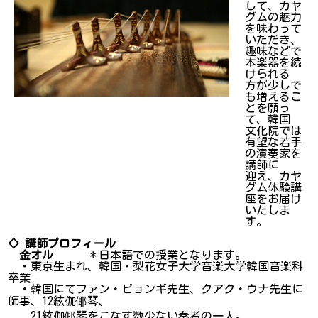
して、カヤ
グムの魅力
を味わって
いただき、
趣味などで
本楽器を続
けられる
方が少しで
も増えるこ
とを願っ
て、韓国
文化院では
有望な若手
の演奏家を
講師に
迎え、カヤ
グム体験講
座をお届け
いたしま
す。
◇ 講師プロフィール
金オル
＊日本語での授業となります。
・東京生まれ、韓国・梨花女子大学音楽大学韓国音楽科
卒業
・韓国にてファン・ビョンギ先生、クアク・ウナ先生に
師事、12絃伽倻琴、
21絃伽倻琴をこなす数少ない奏者の一人。