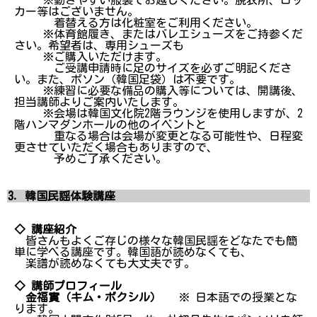
カー等はございません。
着替える方は化粧室をご利用ください。
※体育館履き、またはバレエシューズをご持参くだ
さい。希望者は、専用シューズも
※ご購入いただけます。
ご受講申請時に足のサイズを必ずご明記くださ
い。また、ポソン（韓国足袋）は不要です。
※練習に必要な備品の購入等については、開講後、
担当講師よりご案内いたします。
※会場は韓国文化院2階ラウンジを使用しますが、2
階ハンマダンホールの他のイベントと
重なる場合は会場が変更となる可能性や、日程変
更させていただく場合もありますので、
予めご了承ください。
3．韓国民謡体験講座
◇ 講座紹介
皆さんもよくご存じの様々な韓国民謡をどなたでも簡
単に学べる講座です。韓国語が読めなくても、
楽譜が読めなくても大丈夫です。
◇ 講師プロフィール
金福實（キム・ボクシル）
※ 日本語での授業とな
ります。