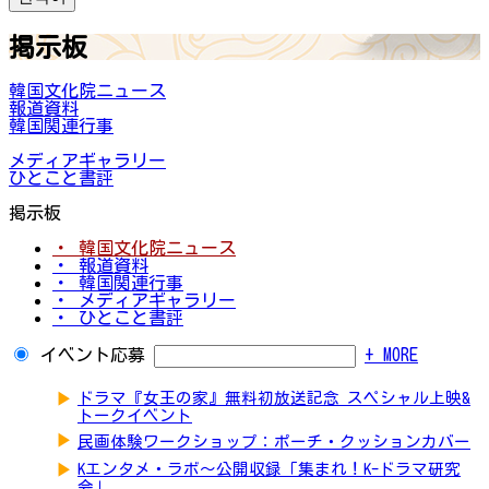
掲示板
韓国文化院ニュース
報道資料
韓国関連行事
メディアギャラリー
ひとこと書評
掲示板
・ 韓国文化院ニュース
・ 報道資料
・ 韓国関連行事
・ メディアギャラリー
・ ひとこと書評
イベント応募
+ MORE
▶
ドラマ『女王の家』無料初放送記念 スペシャル上映&
トークイベント
▶
民画体験ワークショップ：ポーチ・クッションカバー
▶
Kエンタメ・ラボ～公開収録「集まれ！K-ドラマ研究
会」