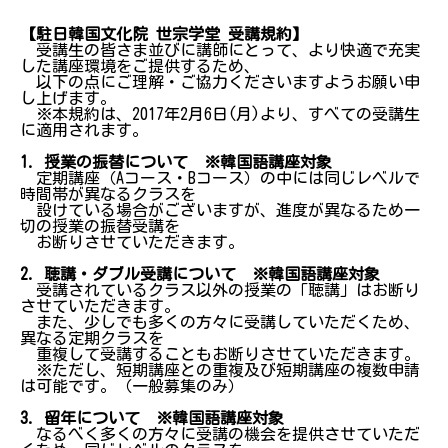
【駐日韓国文化院 世宗学堂 受講規約】
受講生の皆さま並びに講師にとって、より快適で充実
した講座環境をご提供するため、
以下の点にご理解・ご協力くださいますようお願い申
し上げます。
※本規約は、2017年2月6日(月)より、すべての受講生
に適用されます。
1. 授業の振替について ※韓国語講座対象
定期講座（Aコース・Bコース）の中には同じレベルで
時間帯が異なるクラスを
設けている場合がございますが、進度が異なるため一
切の授業の振替受講を
お断りさせていただきます。
2. 聴講・ダブル受講について ※韓国語講座対象
受講されているクラス以外の授業の「聴講」はお断り
させていただきます。
また、少しでも多くの方々に受講していただくため、
異なる定期クラスを
重複して受講することもお断りさせていただきます。
※ただし、短期講座との重複及び短期講座の複数申請
は可能です。（一般募集のみ）
3. 留年について ※韓国語講座対象
なるべく多くの方々に受講の機会を提供させていただ