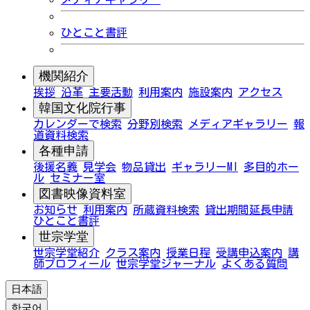
ひとこと書評
機関紹介
挨拶
沿革
主要活動
利用案内
施設案内
アクセス
韓国文化院行事
カレンダーで検索
分野別検索
メディアギャラリー
報
道資料検索
各種申請
後援名義
見学会
物品貸出
ギャラリーMI
多目的ホー
ル
セミナー室
図書映像資料室
お知らせ
利用案内
所蔵資料検索
貸出期間延長申請
ひとこと書評
世宗学堂
世宗学堂紹介
クラス案内
授業日程
受講申込案内
講
師プロフィール
世宗学堂ジャーナル
よくある質問
日本語
한국어