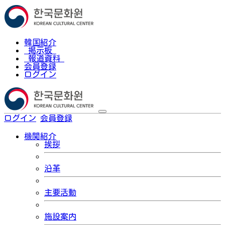
韓国紹介
掲示板
報道資料
会員登録
ログイン
ログイン
会員登録
한국어
機関紹介
挨拶
沿革
主要活動
施設案内