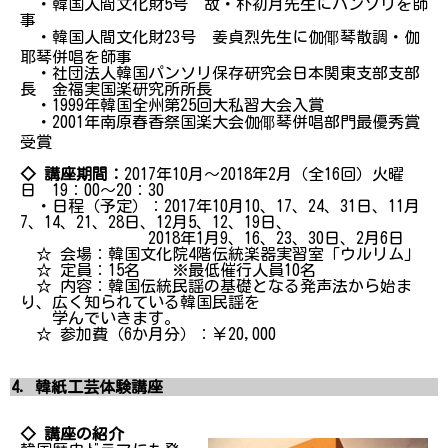
・韓国人間文化財5号 故・朴初月先生にパンソリを師
事
・韓国人間文化財23号 姜貞烈先生に伽倻琴散調・伽
耶琴併唱を師事
・社団法人韓国パンソリ保存研究会日本関東支部支部
長 金福実国楽研究所所長
・1999年韓国全州第25回大私習大会入賞
・2001年南原春香祭国楽大会伽倻琴併唱部門最優秀賞
受賞
◇ 講座期間：
2017年10月～2018年2月（全16回）火曜
日 19：00～20：30
・日程（予定）：2017年10月10、17、24、31日、11月
7、14、21、28日、12月5、12、19日、
2018年1月9、16、23、30日、2月6日
☆ 会場：韓国文化院4階伝統楽器実習室「ウルリム」
☆ 定員：15名 ※最低催行人員10名
☆ 内容：韓国伝統民謡の基礎となる発声法から始ま
り、広く知られている韓国民謡を
学んでいきます。
☆ 参加費（6か月分）：￥20,000
4．韓紙工芸体験講座
◇ 講座の紹介