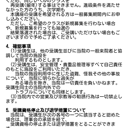
くため、同じレベルのクラスを
再受講(留年)する事はできません。進級条件を満たせ
なかった方のうち、次学期も
本講座の受講を希望される方は一般募集期間内にお申
し込みください。
ただし、ご希望のクラスが新規募集を行わない場合
や、新規募集を行っても抽選の
結果落選された場合は、ご受講いただけない場合もご
ざいますので予めご了承ください。
4. 確認事項
(1)受講生は、他の受講生並びに当院の一般来院者と協
調して当院の施設を
利用するものとします。
(2)受講生は、安全管理・貴重品管理等すべて自己責任
のもとに施設をご利用いただき、
当院の施設利用中に生じた盗難、怪我その他の事故
について、当院に明らかな過失が
ある場合を除き、当院は一切責任を負いかねます。
受講生同士の当院内外での
トラブルについても同様とします。
(3)当院内での営業及び宗教等の勧誘行為は一切禁止し
ます。
5. 受講資格停止及び退学措置について
当院は、受講生が次の各号の一つに該当すると認めた
場合は、理事会の承認を経て、
受講資格の停止または退学措置をとることができま