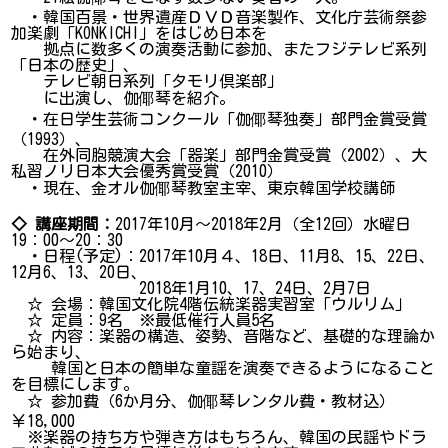
・韓国百景・世界遺産ＤＶＤ音楽製作、文化庁芸術祭参
加楽劇「KONKICHI」をはじめ日本を
拠点に数多くの演奏活動に参加、またフジテレビ系列
「日本の歴史」、
テレビ朝日系列「タモリ倶楽部」
に出演し、伽倻琴を紹介。
・在日学生芸術コンクール「伽倻琴独奏」部門金賞受賞
（1993）、
在外同胞競演大会「器楽」部門金賞受賞（2002）、大
私習ノリ日本大会優秀賞受賞（2010）
・現在、金オル伽倻琴教室主宰、東京韓国学校講師
◇ 講座期間：
2017年10月～2018年2月（全12回）水曜日
19：00～20：30
・日程(予定)：2017年10月４、18日、11月8、15、22日、
12月6、13、20日、
2018年1月10、17、24日、2月7日
☆ 会場：韓国文化院4階伝統楽器実習室「ウルリム」
☆ 定員：9名 ※最低催行人員5名
☆ 内容：楽器の構造、姿勢、音階など、基礎的な理論か
ら始まり、
韓国と日本の簡単な童謡を演奏できるようになること
を目標にします。
☆ 参加費（6か月分、伽倻琴レンタル費・教材込）
￥18,000
※楽器の持ち方や弾き方はもちろん、韓国の民謡やドラ