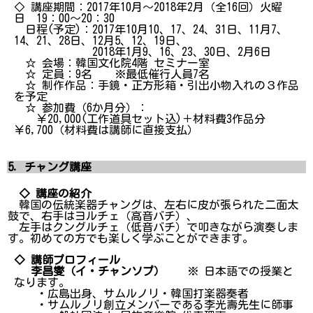
◇ 講座期間：2017年10月～2018年2月（全16回）火曜
日 19：00～20：30
日程(予定)：2017年10月10、17、24、31日、11月7、
14、21、28日、12月5、12、19日、
2018年1月9、16、23、30日、2月6日
☆ 会場：韓国文化院4階 セミナー室
☆ 定員：9名 ※最低催行人員7名
☆ 制作作品：手鏡・正方形箱・引出小物入れの３作品
を予定
☆ 参加費（6か月分）：
￥20,000(工作道具セット込)＋材料費3作品分
￥6,700（材料費は講師に直接支払）
5．チャング講座
◇ 講座の紹介
韓国の伝統楽器チャングは、左右に皮が張られた二面太
鼓で、右手はヨルチェ（高音バチ）、
左手はクングルチェ（低音バチ）で叩きながら演奏しま
す。初めての方でも楽しく学ぶことができます。
◇ 講師プロフィール
李昌燮（イ・チャンソプ）
※ 日本語での授業と
なります。
・広島出身、サムルノリ・韓国打楽器奏者
・サムルノリ創立メンバーである李光壽先生に師事