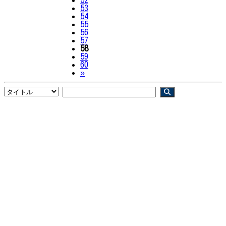
53
54
55
56
57
58
59
60
Next
»