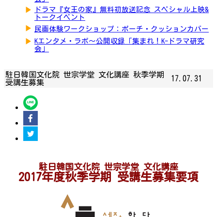
▶
ドラマ『女王の家』無料初放送記念 スペシャル上映&
トークイベント
▶
民画体験ワークショップ：ポーチ・クッションカバー
▶
Kエンタメ・ラボ～公開収録「集まれ！K-ドラマ研究
会」
駐日韓国文化院 世宗学堂 文化講座 秋季学期
17.07.31
受講生募集
駐日韓国文化院 世宗学堂 文化講座
2017年度秋季学期 受講生募集要項