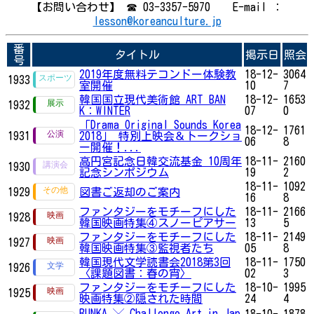
【お問い合わせ】 ☎ 03-3357-5970 E-mail ：
lesson@koreanculture.jp
番
タイトル
掲示日
照会
号
2019年度無料テコンドー体験教
18-12-
3064
1933
室開催
10
7
韓国国立現代美術館 ART BAN
18-12-
1653
1932
K：WINTER
07
0
「Drama Original Sounds Korea
18-12-
1761
1931
2018」 特別上映会＆トークショ
06
8
ー開催！...
高円宮記念日韓交流基金 10周年
18-11-
2160
1930
記念シンポジウム
19
2
18-11-
1092
1929
図書ご返却のご案内
16
8
ファンタジーをモチーフにした
18-11-
2166
1928
韓国映画特集④スノーピアサー
13
5
ファンタジーをモチーフにした
18-11-
2149
1927
韓国映画特集③監視者たち
05
8
韓国現代文学読書会2018第3回
18-11-
1750
1926
〈課題図書：春の宵〉
02
3
ファンタジーをモチーフにした
18-10-
1995
1925
映画特集②隠された時間
24
4
BUNKA ╳ Challenge Art in Jap
18-10-
1878