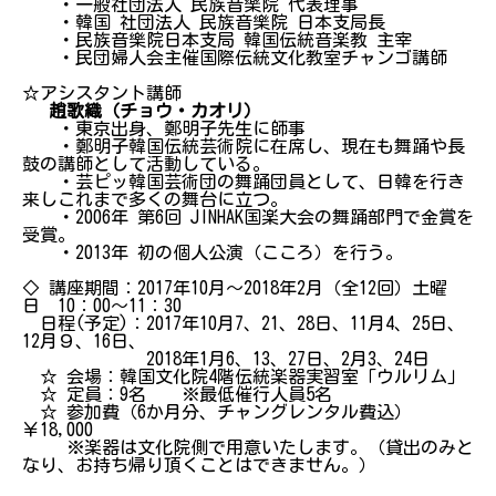
・一般社団法人 民族音樂院 代表理事
・韓国 社団法人 民族音樂院 日本支局長
・民族音樂院日本支局 韓国伝統音楽教 主宰
・民団婦人会主催国際伝統文化教室チャンゴ講師
☆アシスタント講師
趙歌織（チョウ・カオリ）
・東京出身、鄭明子先生に師事
・鄭明子韓国伝統芸術院に在席し、現在も舞踊や長
鼓の講師として活動している。
・芸ピッ韓国芸術団の舞踊団員として、日韓を行き
来しこれまで多くの舞台に立つ。
・2006年 第6回 JINHAK国楽大会の舞踊部門で金賞を
受賞。
・2013年 初の個人公演（こころ）を行う。
◇ 講座期間：2017年10月～2018年2月（全12回）土曜
日 10：00～11：30
日程(予定)：2017年10月7、21、28日、11月4、25日、
12月９、16日、
2018年1月6、13、27日、2月3、24日
☆ 会場：韓国文化院4階伝統楽器実習室「ウルリム」
☆ 定員：9名 ※最低催行人員5名
☆ 参加費（6か月分、チャングレンタル費込）
￥18,000
※楽器は文化院側で用意いたします。（貸出のみと
なり、お持ち帰り頂くことはできません。）