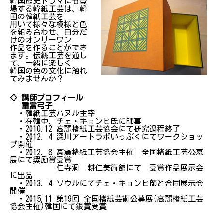
韓国歴史ドラマにも登
場する韓紙工芸は、韓
国の韓紙工芸を
用いて様々な模様と色
を組み合わせ、自分だ
けのオンリーワン
作品を作ることができ
ます。伝統工芸を通し
て、一緒に楽しく
韓国の色の文化に触れ
てみませんか？
◇ 講師プロフィール
重富弓子
・韓紙工芸ハヌル主宰
・在韓中、チェ・キョンヒ氏に師事
・2010.12 高麗楮紙工芸協会にて研究過程終了
・2012. 4 深川アートラボいっぷくにてワークショッ
プ開催
・2012. 8 高麗楮紙工芸協会主催 全国楮紙工芸公募
展にて奨励賞受賞
仁寺洞 耕仁美術館にて 受賞作品展示会
に出品
・2013. 4 ソウルにてチェ・キョンヒ師と合同展示会
開催
・2015.11 第19回 全国楮紙芸術公募展(高麗楮紙工芸
協会主催)韓国にて銀賞受賞