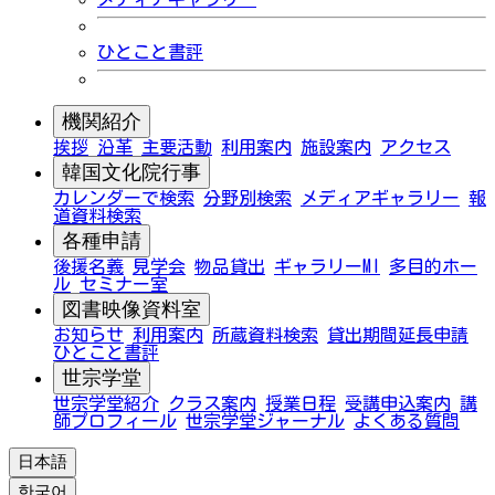
ひとこと書評
機関紹介
挨拶
沿革
主要活動
利用案内
施設案内
アクセス
韓国文化院行事
カレンダーで検索
分野別検索
メディアギャラリー
報
道資料検索
各種申請
後援名義
見学会
物品貸出
ギャラリーMI
多目的ホー
ル
セミナー室
図書映像資料室
お知らせ
利用案内
所蔵資料検索
貸出期間延長申請
ひとこと書評
世宗学堂
世宗学堂紹介
クラス案内
授業日程
受講申込案内
講
師プロフィール
世宗学堂ジャーナル
よくある質問
日本語
한국어