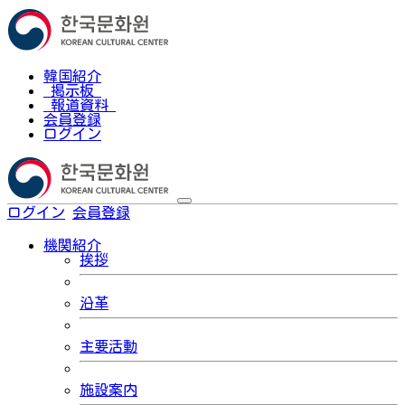
韓国紹介
掲示板
報道資料
会員登録
ログイン
ログイン
会員登録
한국어
機関紹介
挨拶
沿革
主要活動
施設案内