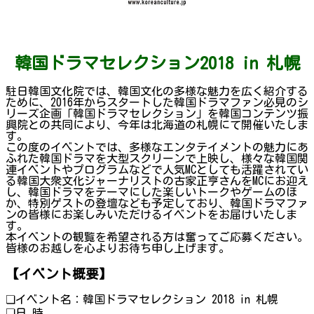
韓国ドラマセレクション2018 in 札幌
駐日韓国文化院では、韓国文化の多様な魅力を広く紹介する
ために、2016年からスタートした韓国ドラマファン必見のシ
リーズ企画「韓国ドラマセレクション」を韓国コンテンツ振
興院との共同により、今年は北海道の札幌にて開催いたしま
す。
この度のイベントでは、多様なエンタテイメントの魅力にあ
ふれた韓国ドラマを大型スクリーンで上映し、様々な韓国関
連イベントやプログラムなどで人気MCとしても活躍されてい
る韓国大衆文化ジャーナリストの古家正亨さんをMCにお迎え
し、韓国ドラマをテーマにした楽しいトークやゲームのほ
か、特別ゲストの登壇なども予定しており、韓国ドラマファ
ンの皆様にお楽しみいただけるイベントをお届けいたしま
す。
本イベントの観覧を希望される方は奮ってご応募ください。
皆様のお越しを心よりお待ち申し上げます。
【イベント概要】
❏イベント名：韓国ドラマセレクション 2018 in 札幌
❏日 時