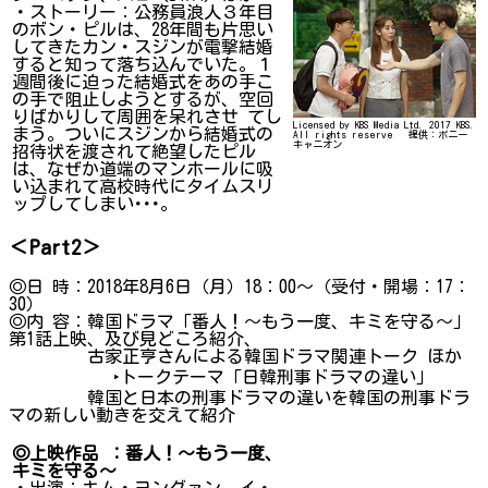
・ストーリー：公務員浪人３年目
のボン・ピルは、28年間も片思い
してきたカン・スジンが電撃結婚
すると知って落ち込んでいた。１
週間後に迫った結婚式をあの手こ
の手で阻止しようとするが、空回
りばかりして周囲を呆れさせ てし
Licensed by KBS Media Ltd. 2017 KBS.
まう。ついにスジンから結婚式の
All rights reserve 提供：ポニー
キャニオン
招待状を渡されて絶望したピル
は、なぜか道端のマンホールに吸
い込まれて高校時代にタイムスリ
ップしてしまい･･･。
＜Part2＞
◎日 時：2018年8月6日（月）18：00～（受付・開場：17：
30）
◎内 容：韓国ドラマ「番人！～もう一度、キミを守る～」
第1話上映、及び見どころ紹介、
古家正亨さんによる韓国ドラマ関連トーク ほか
‣トークテーマ「日韓刑事ドラマの違い」
韓国と日本の刑事ドラマの違いを韓国の刑事ドラ
マの新しい動きを交えて紹介
◎上映作品 ：番人！～もう一度、
キミを守る～
・出演：キム・ヨングァン、イ・