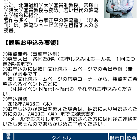
中。
また、北海道科学大学客員准教授、帝塚山
学院大学客員教授も務め、若い世代の韓流
を学術的に紹介。
著作も多く、「古家正亨の韓流塾」（ぴあ
刊）は、韓流ショービズ界を目指す人の必
読書。
【観覧お申込み要領】
◎観覧無料（事前申込制）
◎募集人員：各回250名（お申し込みはお一人様、１回につ
き2名様まで）
◎お申込みには韓国文化院ホームページでの会員登録（無
料）が必要です。
韓国文化院ホームページの応募コーナーから、観覧をご希
望されるイベントごとに
（札幌イベントPart1～Part2）それぞれお申込みくださ
い。
◎申込締切：
2018年7月26日（木）
◎お申し込みが定員を超えた場合は、抽選により当選された
方にのみ、7月30日（月）までに確認書を
メールでお送りします。 落選された方には別途ご連絡を
いたしませんのであらかじめご了承ください。
番
タイトル
掲示日
照会