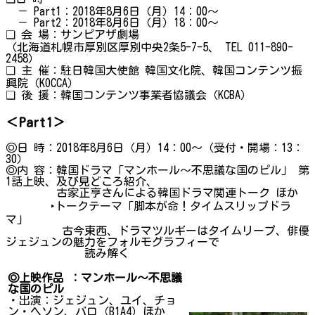
－ Part1：2018年8月6日（月）14：00～
－ Part2：2018年8月6日（月）18：00～
❏ 会 場：サンピアザ劇場
（北海道札幌市厚別区厚別中央2条5-7-5、 TEL 011-890-
2458）
❏ 主 催：駐日韓国大使館 韓国文化院、韓国コンテンツ振
興院（KOCCA）
❏ 後 援：韓国コンテンツ事業者協議会（KCBA）
＜Part1＞
◎日 時：2018年8月6日（月）14：00～（受付・開場：13：
30）
◎内 容：韓国ドラマ「マンホール～不思議な国のピル」 第
1話上映、及び見どころ紹介、
古家正亨さんによる韓国ドラマ関連トーク ほか
‣トークテーマ「脚本が命！タイムスリップドラ
マ」
古今東西、ドラマツルギーはタイムリープ、俳優
ジェジュンの魅力をフォルモグラフィーで
読み解く
◎上映作品 ：マンホール～不思議
な国のピル
・出演：ジェジュン、ユイ、チョ
ン・ヘソン、バロ（B1A4）ほか