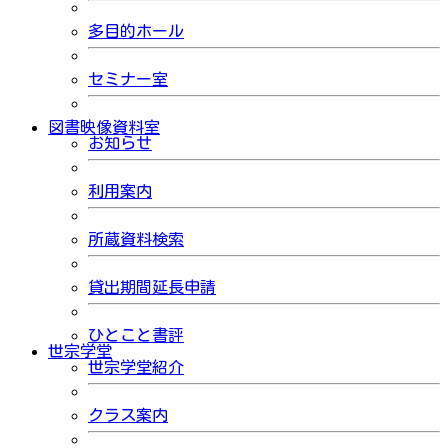
多目的ホール
セミナー室
図書映像資料室
お知らせ
利用案内
所蔵資料検索
貸出期間延長申請
ひとこと書評
世宗学堂
世宗学堂紹介
クラス案内