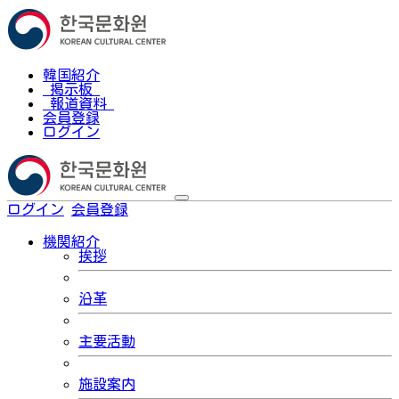
韓国紹介
掲示板
報道資料
会員登録
ログイン
ログイン
会員登録
한국어
機関紹介
挨拶
沿革
主要活動
施設案内