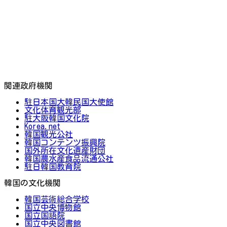
関連政府機関
駐日本国大韓民国大使館
文化体育観光部
駐大阪韓国文化院
Korea.net
韓国観光公社
韓国コンテンツ振興院
国外所在文化遺産財団
韓国農水産食品流通公社
駐日韓国教育院
韓国の文化機関
韓国芸術総合学校
国立中央博物館
国立国語院
国立中央図書館