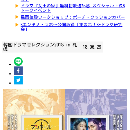
▶
ドラマ『女王の家』無料初放送記念 スペシャル上映&
トークイベント
▶
民画体験ワークショップ：ポーチ・クッションカバー
▶
Kエンタメ・ラボ～公開収録「集まれ！K-ドラマ研究
会」
韓国ドラマセレクション2018 in 札
18.06.29
幌