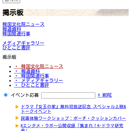
掲示板
韓国文化院ニュース
報道資料
韓国関連行事
メディアギャラリー
ひとこと書評
掲示板
・ 韓国文化院ニュース
・ 報道資料
・ 韓国関連行事
・ メディアギャラリー
・ ひとこと書評
イベント応募
+ MORE
▶
ドラマ『女王の家』無料初放送記念 スペシャル上映&
トークイベント
▶
民画体験ワークショップ：ポーチ・クッションカバー
▶
Kエンタメ・ラボ～公開収録「集まれ！K-ドラマ研究
会」