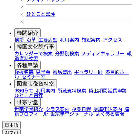
ひとこと書評
機関紹介
挨拶
沿革
主要活動
利用案内
施設案内
アクセス
韓国文化院行事
カレンダーで検索
分野別検索
メディアギャラリー
報
道資料検索
各種申請
後援名義
見学会
物品貸出
ギャラリーMI
多目的ホー
ル
セミナー室
図書映像資料室
お知らせ
利用案内
所蔵資料検索
貸出期間延長申請
ひとこと書評
世宗学堂
世宗学堂紹介
クラス案内
授業日程
受講申込案内
講
師プロフィール
世宗学堂ジャーナル
よくある質問
日本語
한국어