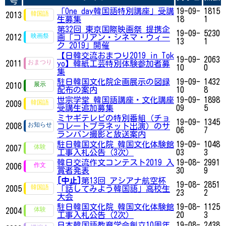
号
「One day韓国語特別講座」受講
19-09-
1815
2013
生募集
18
1
第32回 東京国際映画祭 提携企
19-09-
5230
2012
画「コリアン・シネマ・ウィー
13
1
ク 2019」開催
【日韓交流おまつり2019 in Tok
19-09-
2063
2011
yo】韓紙工芸特別体験参加者募
10
0
集
駐日韓国文化院企画展示の図録
19-09-
1432
2010
配布の案内
10
8
世宗学堂 韓国語講座・文化講座
19-09-
1898
2009
受講生追加募集
09
5
ミヤギテレビの特別番組（チョ
19-09-
1345
2008
コレートプラネット出演）のサ
06
7
ランバン撮影と放送案内
駐日韓国文化院 韓国文化体験館
19-09-
1048
2007
工事入札公告（3次）
03
3
韓日交流作文コンテスト2019 入
19-08-
2991
2006
賞者発表
30
9
[中止]
第13回 アシアナ航空杯
19-08-
2851
2005
「話してみよう韓国語」高校生
23
2
大会
駐日韓国文化院 韓国文化体験館
19-08-
1125
2004
工事入札公告（2次）
20
3
日本韓国語教育学会創立10周年
19-08-
2438