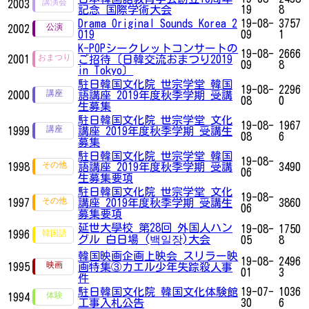
2003
記念 国際学術大会
19
8
Drama Original Sounds Korea 2
19-08-
3757
2002
019
09
1
K-POPシークレットコンサートの
19-08-
2666
2001
ご招待〔日韓交流おまつり2019
09
8
in Tokyo〕
駐日韓国文化院 世宗学堂 韓国
19-08-
2296
2000
語講座 2019年度秋季学期 受講
08
0
生募集
駐日韓国文化院 世宗学堂 文化
19-08-
1967
1999
講座 2019年度秋季学期 受講生
08
6
募集
駐日韓国文化院 世宗学堂 韓国
19-08-
1998
語講座 2019年度秋季学期 受講
3490
06
生募集要項
駐日韓国文化院 世宗学堂 文化
19-08-
1997
講座 2019年度秋季学期 受講生
3860
06
募集要項
延世大學校 第28回 外国人ハン
19-08-
1750
1996
グル 白日場 (백일장)大会
05
8
韓国映画企画上映会 スリラー映
19-08-
2496
1995
画特集③カエル少年失踪殺人事
01
3
件
駐日韓国文化院 韓国文化体験館
19-07-
1036
1994
工事入札公告
30
6