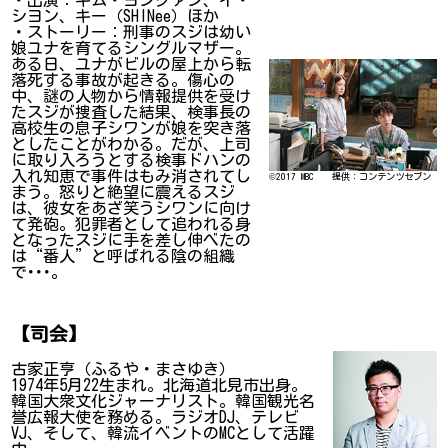
シヨン、キー（SHINee）ほか
・ストーリー：刑事のスジは幼い
娘ユナを育てるシングルマザー。
ある日、ユナがビルの屋上から転
落死する事故が起きる。傷心の
中、謎の人物から情報提供を受け
たスジが捜査した結果、検事長の
高校生の息子シワンが娘を突き落
としたことがわかる。だが、上司
に取り入ろうとする検事ドハンの
入れ知恵で事件はもみ消されてし
©2017 MBC 提供：コンテンツセブン
まう。怒りと絶望に震えるスジ
は、彼女をあざ笑うシワンに向け
て発砲。犯罪者として追われる身
となったスジに手を差し伸べたの
は“番人”と呼ばれる陰の組織
で･･･。
【司会】
古家正亨（ふるや・まさゆき）
1974年5月22生まれ。北海道北見市出身。
韓国大衆文化ジャーナリスト。韓国観光名
誉広報大使を務める。ラジオDJ、テレビ
VJ、そして、韓流イベントのMCとして活躍