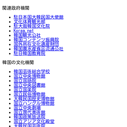
関連政府機関
駐日本国大韓民国大使館
文化体育観光部
駐大阪韓国文化院
Korea.net
韓国観光公社
韓国コンテンツ振興院
国外所在文化遺産財団
韓国農水産食品流通公社
駐日韓国教育院
韓国の文化機関
韓国芸術総合学校
国立中央博物館
国立国語院
国立中央図書館
国立国楽院
国立民俗博物館
大韓民国歴史博物館
国立ハングル博物館
国立中央劇場
国立現代美術館
韓国政策放送院
国立アジア文化殿堂
大韓民国芸術院