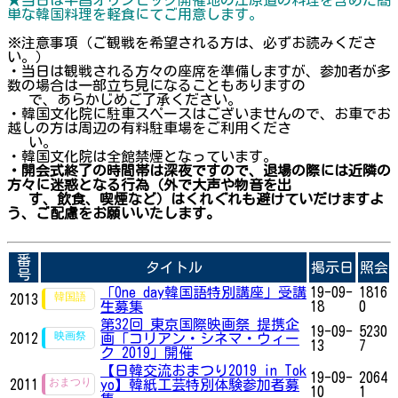
単な韓国料理を軽食にてご用意します。
※注意事項（ご観戦を希望される方は、必ずお読みくださ
い。）
・当日は観戦される方々の座席を準備しますが、参加者が多
数の場合は一部立ち見になることもありますの
で、あらかじめご了承ください。
・韓国文化院に駐車スペースはございませんので、お車でお
越しの方は周辺の有料駐車場をご利用くださ
い。
・韓国文化院は全館禁煙となっています。
・開会式終了の時間帯は深夜ですので、退場の際には近隣の
方々に迷惑となる行為（外で大声や物音を出
す、飲食、喫煙など）はくれぐれも避けていだけますよ
う、ご配慮をお願いいたします。
番
タイトル
掲示日
照会
号
「One day韓国語特別講座」受講
19-09-
1816
2013
生募集
18
0
第32回 東京国際映画祭 提携企
19-09-
5230
2012
画「コリアン・シネマ・ウィー
13
7
ク 2019」開催
【日韓交流おまつり2019 in Tok
19-09-
2064
2011
yo】韓紙工芸特別体験参加者募
10
1