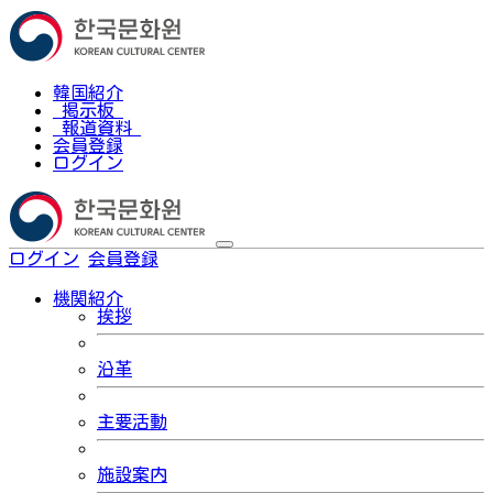
韓国紹介
掲示板
報道資料
会員登録
ログイン
ログイン
会員登録
한국어
機関紹介
挨拶
沿革
主要活動
施設案内