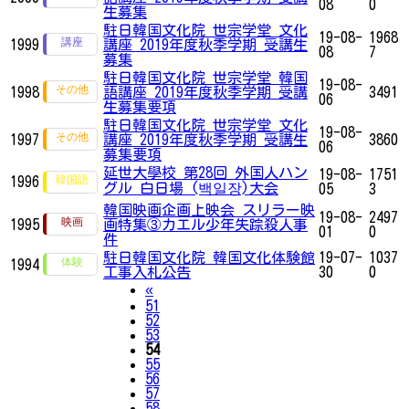
08
0
生募集
駐日韓国文化院 世宗学堂 文化
19-08-
1968
1999
講座 2019年度秋季学期 受講生
08
7
募集
駐日韓国文化院 世宗学堂 韓国
19-08-
1998
語講座 2019年度秋季学期 受講
3491
06
生募集要項
駐日韓国文化院 世宗学堂 文化
19-08-
1997
講座 2019年度秋季学期 受講生
3860
06
募集要項
延世大學校 第28回 外国人ハン
19-08-
1751
1996
グル 白日場 (백일장)大会
05
3
韓国映画企画上映会 スリラー映
19-08-
2497
1995
画特集③カエル少年失踪殺人事
01
0
件
駐日韓国文化院 韓国文化体験館
19-07-
1037
1994
工事入札公告
30
0
Previous
«
51
52
53
54
55
56
57
58