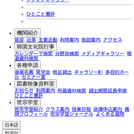
ひとこと書評
機関紹介
挨拶
沿革
主要活動
利用案内
施設案内
アクセス
韓国文化院行事
カレンダーで検索
分野別検索
メディアギャラリー
報
道資料検索
各種申請
後援名義
見学会
物品貸出
ギャラリーMI
多目的ホー
ル
セミナー室
図書映像資料室
お知らせ
利用案内
所蔵資料検索
貸出期間延長申請
ひとこと書評
世宗学堂
世宗学堂紹介
クラス案内
授業日程
受講申込案内
講
師プロフィール
世宗学堂ジャーナル
よくある質問
日本語
한국어