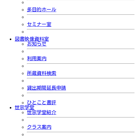
多目的ホール
セミナー室
図書映像資料室
お知らせ
利用案内
所蔵資料検索
貸出期間延長申請
ひとこと書評
世宗学堂
世宗学堂紹介
クラス案内