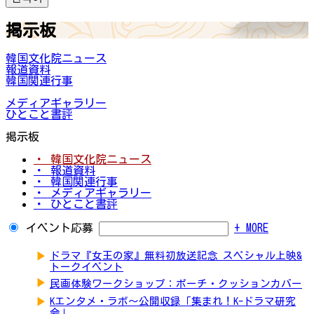
掲示板
韓国文化院ニュース
報道資料
韓国関連行事
メディアギャラリー
ひとこと書評
掲示板
・ 韓国文化院ニュース
・ 報道資料
・ 韓国関連行事
・ メディアギャラリー
・ ひとこと書評
イベント応募
+ MORE
▶
ドラマ『女王の家』無料初放送記念 スペシャル上映&
トークイベント
▶
民画体験ワークショップ：ポーチ・クッションカバー
▶
Kエンタメ・ラボ～公開収録「集まれ！K-ドラマ研究
会」