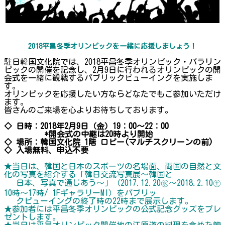
2018平昌冬季オリンピックを一緒に応援しましょう！
駐日韓国文化院では、2018平昌冬季オリンピック・パラリン
ピックの開催を記念し、2月9日に行われるオリンピックの開
会式を一緒に観戦するパブリックビューイングを実施しま
す。
オリンピックを応援したい方ならどなたでもご参加いただけ
ます。
皆さんのご来場を心よりお待ちしております。
◇ 日時：2018年2月9日（金）19：00～22：00
*開会式の中継は20時より開始
◇ 場所：韓国文化院 1階 ロビー(マルチスクリーンの前)
◇ 入場無料、申込不要
★当日は、韓国と日本のスポーツの名場面、両国の自然と文
化の写真を紹介する「韓日交流写真展～韓国と
日本、写真で通じあう～」（2017.12.20㊌～2018.2.10㊏
10時～17時/ 1FギャラリーMI）をパブリッ
クビューイングの終了時の22時まで展示します。
★参加者には平昌冬季オリンピックの公式記念グッズをプレ
ゼントします。
★当日は平昌オリンピック開催地の江原道の料理を含めた簡