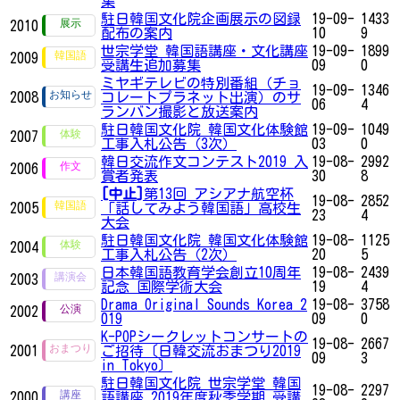
集
駐日韓国文化院企画展示の図録
19-09-
1433
2010
配布の案内
10
9
世宗学堂 韓国語講座・文化講座
19-09-
1899
2009
受講生追加募集
09
0
ミヤギテレビの特別番組（チョ
19-09-
1346
2008
コレートプラネット出演）のサ
06
4
ランバン撮影と放送案内
駐日韓国文化院 韓国文化体験館
19-09-
1049
2007
工事入札公告（3次）
03
0
韓日交流作文コンテスト2019 入
19-08-
2992
2006
賞者発表
30
8
[中止]
第13回 アシアナ航空杯
19-08-
2852
2005
「話してみよう韓国語」高校生
23
4
大会
駐日韓国文化院 韓国文化体験館
19-08-
1125
2004
工事入札公告（2次）
20
5
日本韓国語教育学会創立10周年
19-08-
2439
2003
記念 国際学術大会
19
4
Drama Original Sounds Korea 2
19-08-
3758
2002
019
09
0
K-POPシークレットコンサートの
19-08-
2667
2001
ご招待〔日韓交流おまつり2019
09
3
in Tokyo〕
駐日韓国文化院 世宗学堂 韓国
19-08-
2297
2000
語講座 2019年度秋季学期 受講