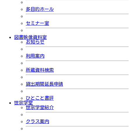
多目的ホール
セミナー室
図書映像資料室
お知らせ
利用案内
所蔵資料検索
貸出期間延長申請
ひとこと書評
世宗学堂
世宗学堂紹介
クラス案内