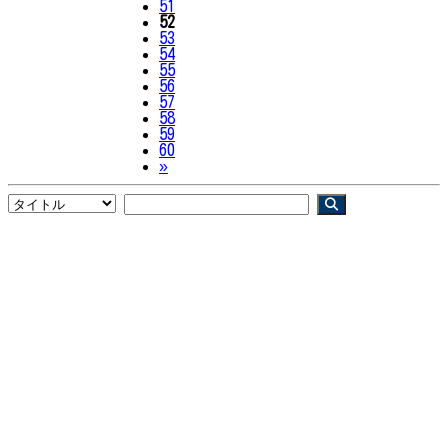
51
52
53
54
55
56
57
58
59
60
Next
»