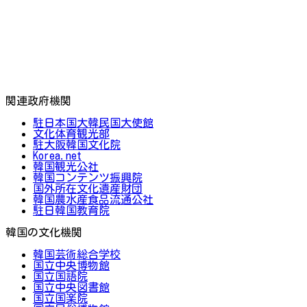
関連政府機関
駐日本国大韓民国大使館
文化体育観光部
駐大阪韓国文化院
Korea.net
韓国観光公社
韓国コンテンツ振興院
国外所在文化遺産財団
韓国農水産食品流通公社
駐日韓国教育院
韓国の文化機関
韓国芸術総合学校
国立中央博物館
国立国語院
国立中央図書館
国立国楽院