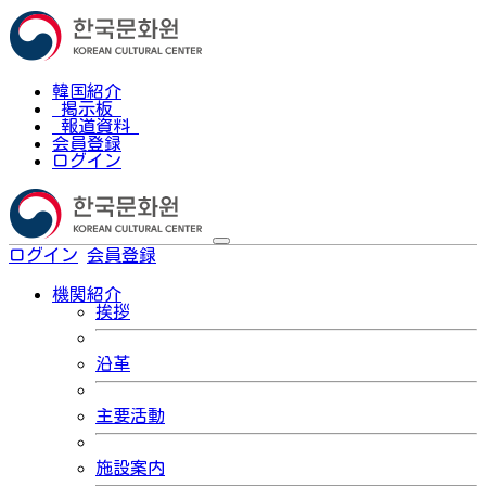
韓国紹介
掲示板
報道資料
会員登録
ログイン
ログイン
会員登録
한국어
機関紹介
挨拶
沿革
主要活動
施設案内