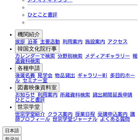
ひとこと書評
機関紹介
挨拶
沿革
主要活動
利用案内
施設案内
アクセス
韓国文化院行事
カレンダーで検索
分野別検索
メディアギャラリー
報
道資料検索
各種申請
後援名義
見学会
物品貸出
ギャラリーMI
多目的ホー
ル
セミナー室
図書映像資料室
お知らせ
利用案内
所蔵資料検索
貸出期間延長申請
ひとこと書評
世宗学堂
世宗学堂紹介
クラス案内
授業日程
受講申込案内
講
師プロフィール
世宗学堂ジャーナル
よくある質問
日本語
한국어