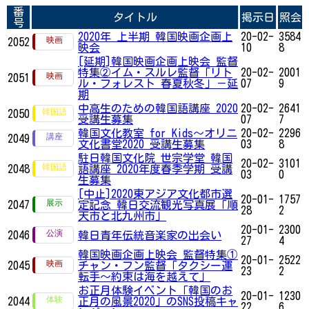
番
タイトル
掲示日
照会
号
2020年 上半期 韓国映画企画上
20-02-
3584
2052
映会
10
8
[延期]韓国映画企画上映会 監督
特集②イム・スルレ監督「リト
20-02-
2001
2051
ル・フォレスト 春夏秋冬」－延
07
9
期
中高生のための韓国語講座 2020
20-02-
2641
2050
受講生募集
07
7
韓国文化教室 for Kids～オリニ
20-02-
2296
2049
文化書堂2020 受講生募集
03
8
駐日韓国文化院 世宗学堂 韓国
20-02-
3101
2048
語講座 2020年度春季学期 受講
03
0
生募集
[中止]2020東アジア文化都市選
20-01-
1757
2047
定記念 韓日交流観光写真展「順
28
2
天市と北九州市」
20-01-
2300
2046
韓日青年伝統音楽家の出会い
27
4
韓国映画企画上映会 監督特集①
20-01-
2522
2045
チャン・フン監督「タクシー運
23
2
転手～約束は海を越えて」
お正月体験イベント「韓国のお
20-01-
1230
2044
正月の風景2020」のSNS投稿キャ
22
6