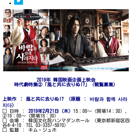
2019
年 韓国映画企画上映会
時代劇特集②「風と共に去りぬ!?」（
観覧募集
）
上映作
： 風と共に去りぬ!?
（
原題
：
바람과
함께
사라
지다
）
□ 日時 ：
2019年2月21日（木）
15：00～（開場14：30）、
②19：00～（開場18：30）
□ 会場 ： 韓国文化院ハンマダンホール （東京都新宿区四
谷4-4-10 TEL 03-3357-5970）
□ 監督 ： キム・ジュホ