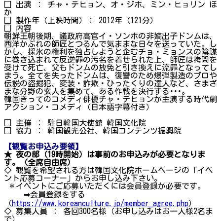
□ 出演 ： チャ・テヒョン、オ・ジホ、ミン・ヒョリン ほ
か
□ 製作年（上映時間）： 2012年（121分）
□ 内容
朝鮮王朝後期、議政府高官イ・ソンホの非嫡出子ドンムは、
西洋かぶれの師匠とつるんで気ままな日々を送っていた。し
かし、採氷の権利を独占しようと企むチョ・ミョンスの陰謀
に巻き込まれて反逆罪の汚名を着せられた上、師匠は拷問を
受けて死亡、父もドンムの放免と引き換えに流罪となってし
まう。全てを失ったドンムは、復讐のため爆弾製造のプロや
伝説の盗掘犯、変装・詐欺・ひったくりの達人など、さまざ
まな分野の玄人を集めて、ある作戦を決行する･･･。
韓国きってのコメディ俳優チャ・テヒョンが主演する時代劇
アクション・コメディ（日本語字幕付き）
□ 主催 ： 駐日韓国大使館 韓国文化院
□ 協力 ： 韓国観光公社、韓国コンテンツ振興院
【観覧お申込み要領】
★ 夜の部（19時開始）は事前のお申込みが必要となりま
す。（全席自由席）
◇ 観覧を希望される方は韓国文化院ホームページの「イベ
ント応募コーナー」からお申し込み下さい。
＊イベントにご応募いただくには会員登録が必要です。
➡会員登録をする
（
https://www.koreanculture.jp/member_agree.php
）
◇ 募集人員 ： 各回300名様（お申し込みはお一人様2名ま
で）