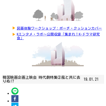
▶
民画体験ワークショップ：ポーチ・クッションカバー
▶
Kエンタメ・ラボ～公開収録「集まれ！K-ドラマ研究
会」
韓国映画企画上映会 時代劇特集②風と共に去
19.01.21
りぬ!?