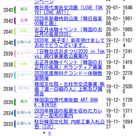
ンペーン
韓日現代美術交流展「LOVE TOK
20-01-
1648
2043
YO! LOVE ART!」
21
2
2020年新春特別公演「韓日音楽
20-01-
1991
2042
の雅と趣」
08
7
お正月体験イベント「韓国のお
20-01-
1985
2041
正月の風景2020」
08
3
2020年 庚子年! 新年明けまして
19-12-
1107
2040
おめでとうございます。
27
4
「日韓交流おまつり2020 in Tok
19-12-
1241
2039
yo」興行事業者公募案内
27
2
お正月体験イベント「韓国のお
19-12-
1416
2038
正月の風景」ボランティア募集
26
8
2020年度無料テコンドー体験教
19-12-
2278
2037
室開催
20
6
韓国文化院・北杜市交流事業 映
19-12-
2538
2036
画「道～白磁の人」上映及び講
18
0
演会
韓国国立現代美術館 ART BAN
19-12-
1728
2035
K：WINTER
17
0
2020年韓国の風景を収めたカレ
19-12-
1311
2034
ンダー配布の案内
10
3
駐日韓国文化院 内部工事入札公
19-11-
1094
2033
告（2次）
27
9
Previous
«