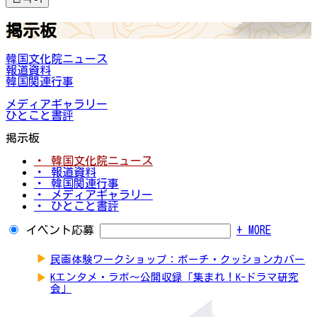
掲示板
韓国文化院ニュース
報道資料
韓国関連行事
メディアギャラリー
ひとこと書評
掲示板
・ 韓国文化院ニュース
・ 報道資料
・ 韓国関連行事
・ メディアギャラリー
・ ひとこと書評
イベント応募
+ MORE
▶
民画体験ワークショップ：ポーチ・クッションカバー
▶
Kエンタメ・ラボ～公開収録「集まれ！K-ドラマ研究
会」