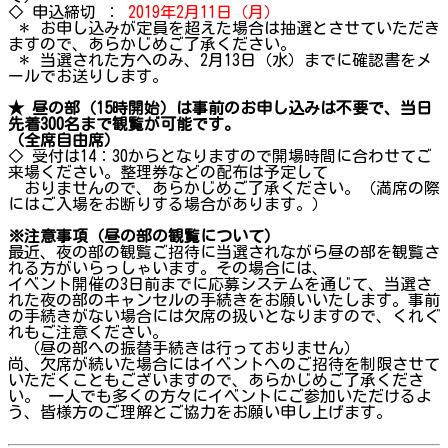
◇ 申込締切 ：
2019年2月11日（月）
＊ お申し込みが定員を超えた場合は抽選とさせていただき
ますので、あらかじめご了承ください。
＊ 当選された方へのみ、2月13日（水）までに確認書をメ
ールでお送りします。
★ 昼の部（15時開始）は事前のお申し込みは不要で、当日
先着300名まで観覧が可能です。
（全席自由席）
◇ 受付は14：30からとなりますので開場時間に合わせてご
来場ください。整理券などの配布は予定して
おりませんので、あらかじめご了承ください。（満席の際
にはご入場をお断りする場合があります。）
※注意事項（昼の部の観覧について）
最近、夜の部の観覧ご招待に当選されながら昼の部を観覧さ
れる方がいらっしゃいます。その場合には、
イベント開催の3日前までに応募システムを通じて、当選さ
れた夜の部のキャンセルの手続きをお願いいたします。事前
の手続きがない場合には欠席の扱いとなりますので、くれぐ
れもご注意ください。
（昼の部への振替手続きは行っておりません）
尚、欠席が続いた場合にはイベントへのご招待を制限させて
いただくこともございますので、あらかじめご了承くださ
い。 一人でも多くの方々にイベントにご参加いただけるよ
う、皆様方のご理解とご協力をお願い申し上げます。