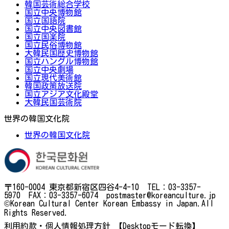
韓国芸術総合学校
国立中央博物館
国立国語院
国立中央図書館
国立国楽院
国立民俗博物館
大韓民国歴史博物館
国立ハングル博物館
国立中央劇場
国立現代美術館
韓国政策放送院
国立アジア文化殿堂
大韓民国芸術院
世界の韓国文化院
世界の韓国文化院
〒160-0004 東京都新宿区四谷4-4-10 TEL：03-3357-
5970 FAX：03-3357-6074 postmaster@koreanculture.jp
©Korean Cultural Center Korean Embassy in Japan.All
Rights Reserved.
利用約款・個人情報処理方針
【Desktopモード転換】