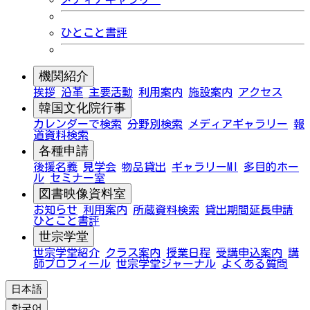
ひとこと書評
機関紹介
挨拶
沿革
主要活動
利用案内
施設案内
アクセス
韓国文化院行事
カレンダーで検索
分野別検索
メディアギャラリー
報
道資料検索
各種申請
後援名義
見学会
物品貸出
ギャラリーMI
多目的ホー
ル
セミナー室
図書映像資料室
お知らせ
利用案内
所蔵資料検索
貸出期間延長申請
ひとこと書評
世宗学堂
世宗学堂紹介
クラス案内
授業日程
受講申込案内
講
師プロフィール
世宗学堂ジャーナル
よくある質問
日本語
한국어