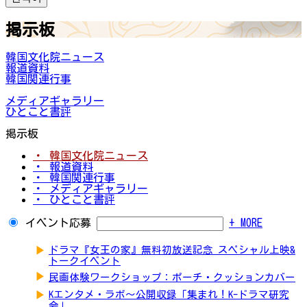
掲示板
韓国文化院ニュース
報道資料
韓国関連行事
メディアギャラリー
ひとこと書評
掲示板
・ 韓国文化院ニュース
・ 報道資料
・ 韓国関連行事
・ メディアギャラリー
・ ひとこと書評
イベント応募
+ MORE
▶
ドラマ『女王の家』無料初放送記念 スペシャル上映&
トークイベント
▶
民画体験ワークショップ：ポーチ・クッションカバー
▶
Kエンタメ・ラボ～公開収録「集まれ！K-ドラマ研究
会」