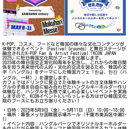
K-POP、コスメ、フードなど韓国の様々な文化コンテンツが
体験できるイベント（Festival Grounds）と舞台ステージが
融合されたK-POP Fan ＆ Artist Festival「KCON JAPAN
2025」に駐日韓国文化院がブースを出展します。
2025年の韓日国交正常化60周年を記念し、これからの韓日関
係を担う未来世代の人的・文化的交流を図るため、韓国の文
字「ハングル」をテーマにした韓国カフェ「한글, 한잔（ハ
ングル、一杯）」を運営します。
カフェではドリンクに見立てた体験キットの注文体験やハン
グルの子音を自由に組み合わせたハングルキーホルダー作り
体験など、ハングルを五感で楽しめる楽しいイベントを実施
しますので、KCONイベントにいらっしゃる方はぜひ韓国文化
院のブースにもお立ち寄りください！
・日時：2025年5月9日（金）〜5月11日（日）10:00～18:00
・場所：幕張メッセ国際展示場ホール（千葉市美浜区中瀬2-
1）
・イベント内容：ハングルパーツでオリジナルキーホルダー
を作りながら韓国人スタッフと韓国語で交流するカフェ体験