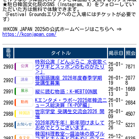
★駐日韓国文化院のSNS（Instagram、X）をフォローしてい
ただいた方は無料で体験できます。
（Festival Groundsエリアへのご入場にはチケットが必要で
す）
※KCON JAPAN 2025の公式ホームページはこちらへ ⇒
https://kconjapan.com/
番
タイトル
掲示日
照会
号
特別公演「どんぶらこ 水宮歌＜
26-01-
2993
ウサギとスッポンのものがたり
7871
20
＞」
韓国語講座 2026年度春季学期
26-01-
2077
2992
受講生募集
19
8
26-01-
1669
2991
縦に読む物語：K-WEBTOON展
13
3
Kエンタメ・ラボ～2025年韓流ニ
26-01-
2990
2684
ュース総決算「K-POP編」
11
世宗学堂 受講生交流会2026 開
26-01-
2989
4507
催
09
2026年丙午年! 新年明けまして
25-12-
2988
5221
おめでとうございます。
26
韓国料理教室～醤油味の豚プル
25-12-
2987
コギとキムチと豆もやしのスー
6335