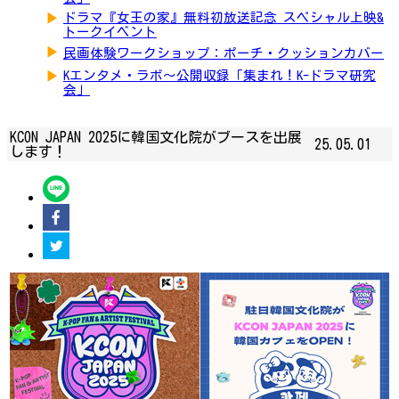
▶
ドラマ『女王の家』無料初放送記念 スペシャル上映&
トークイベント
▶
民画体験ワークショップ：ポーチ・クッションカバー
▶
Kエンタメ・ラボ～公開収録「集まれ！K-ドラマ研究
会」
KCON JAPAN 2025に韓国文化院がブースを出展
25.05.01
します！