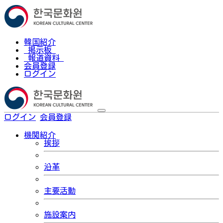
韓国紹介
掲示板
報道資料
会員登録
ログイン
ログイン
会員登録
한국어
機関紹介
挨拶
沿革
主要活動
施設案内