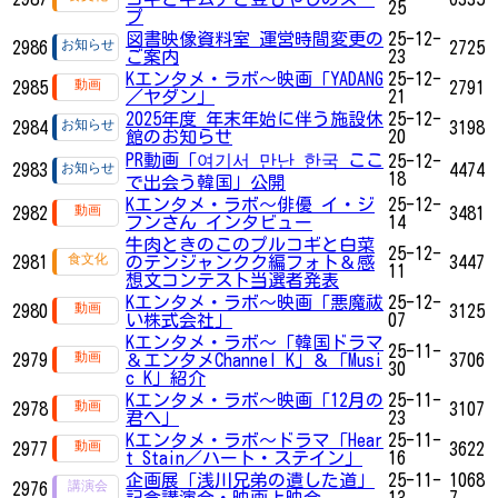
25
プ
図書映像資料室 運営時間変更の
25-12-
2986
2725
ご案内
23
Kエンタメ・ラボ～映画「YADANG
25-12-
2985
2791
／ヤダン」
21
2025年度 年末年始に伴う施設休
25-12-
2984
3198
館のお知らせ
20
PR動画「여기서 만난 한국 ここ
25-12-
2983
4474
18
で出会う韓国」公開
Kエンタメ・ラボ～俳優 イ・ジ
25-12-
2982
3481
フンさん インタビュー
14
牛肉ときのこのプルコギと白菜
25-12-
2981
のテンジャンクク編フォト＆感
3447
11
想文コンテスト当選者発表
Kエンタメ・ラボ～映画「悪魔祓
25-12-
2980
3125
い株式会社」
07
Kエンタメ・ラボ～「韓国ドラマ
25-11-
2979
＆エンタメChannel K」＆「Musi
3706
30
c K」紹介
Kエンタメ・ラボ～映画「12月の
25-11-
2978
3107
君へ」
23
Kエンタメ・ラボ～ドラマ「Hear
25-11-
2977
3622
t Stain／ハート・ステイン」
16
企画展「浅川兄弟の遺した道」
25-11-
1068
2976
記念講演会・映画上映会
13
7