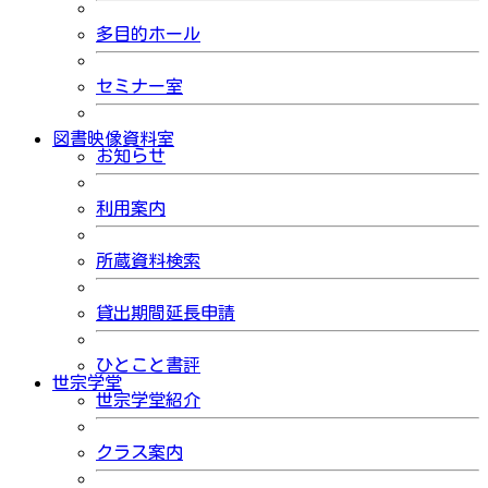
多目的ホール
セミナー室
図書映像資料室
お知らせ
利用案内
所蔵資料検索
貸出期間延長申請
ひとこと書評
世宗学堂
世宗学堂紹介
クラス案内