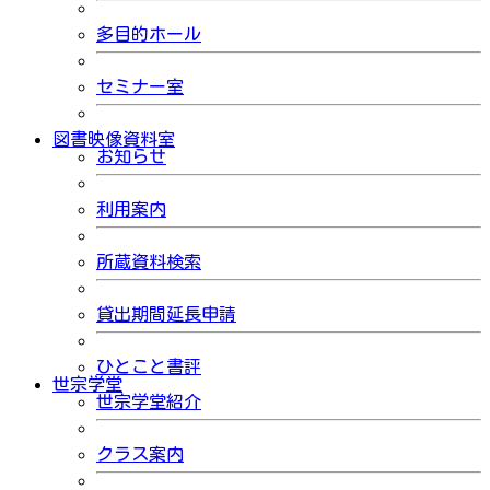
多目的ホール
セミナー室
図書映像資料室
お知らせ
利用案内
所蔵資料検索
貸出期間延長申請
ひとこと書評
世宗学堂
世宗学堂紹介
クラス案内