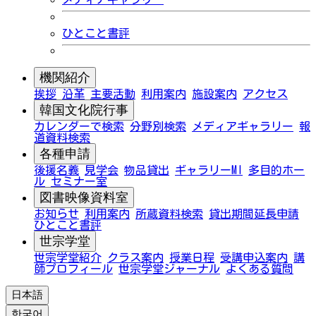
ひとこと書評
機関紹介
挨拶
沿革
主要活動
利用案内
施設案内
アクセス
韓国文化院行事
カレンダーで検索
分野別検索
メディアギャラリー
報
道資料検索
各種申請
後援名義
見学会
物品貸出
ギャラリーMI
多目的ホー
ル
セミナー室
図書映像資料室
お知らせ
利用案内
所蔵資料検索
貸出期間延長申請
ひとこと書評
世宗学堂
世宗学堂紹介
クラス案内
授業日程
受講申込案内
講
師プロフィール
世宗学堂ジャーナル
よくある質問
日本語
한국어