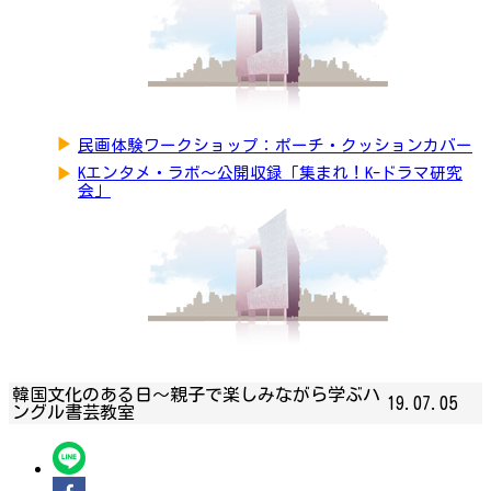
▶
民画体験ワークショップ：ポーチ・クッションカバー
▶
Kエンタメ・ラボ～公開収録「集まれ！K-ドラマ研究
会」
韓国文化のある日〜親子で楽しみながら学ぶハ
19.07.05
ングル書芸教室