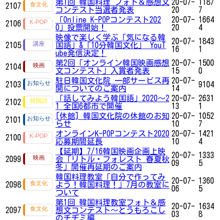
第1回 韓国料理 フォト＆感想文
20-07-
1187
2107
コンテスト当選者発表
20
7
「Online K-POPコンテスト202
20-07-
1664
2106
0」投票開始！
20
4
映像で楽しく学ぶ「気になる韓
20-07-
1843
2105
国語」&「10分韓国文化」 YouT
16
1
ube発信決定！
第2回「オンライン韓国映画感想
20-07-
1500
2104
文コンテスト」入賞者発表
15
0
駐日韓国文化院 一部サービス再
20-07-
2103
9104
開についてのご案内
14
「話してみよう韓国語」2020～2
20-07-
2631
2102
1 全国6都市で開催
13
1
[休館] 韓国文化院の休館のお知
20-07-
1052
2101
らせ
10
7
オンラインK-POPコンテスト2020
20-07-
1421
2100
応募期間延長
10
4
【延期】7/16韓国映画企画上映
20-07-
1333
2099
会「リトル・フォレスト 春夏秋
09
5
冬」開催再延期のご案内
韓国料理教室「自分で作ってみ
20-07-
1360
2098
よう！韓国料理！」7月の教室に
06
5
ついて
第1回 韓国料理教室フォト＆感
20-07-
1634
2097
想文コンテスト～とうもろこし
03
8
のチヂミ編