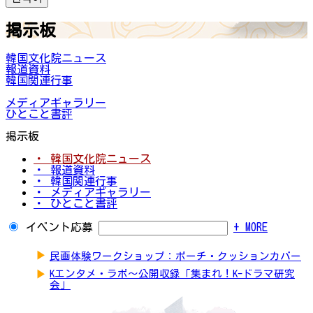
掲示板
韓国文化院ニュース
報道資料
韓国関連行事
メディアギャラリー
ひとこと書評
掲示板
・ 韓国文化院ニュース
・ 報道資料
・ 韓国関連行事
・ メディアギャラリー
・ ひとこと書評
イベント応募
+ MORE
▶
民画体験ワークショップ：ポーチ・クッションカバー
▶
Kエンタメ・ラボ～公開収録「集まれ！K-ドラマ研究
会」