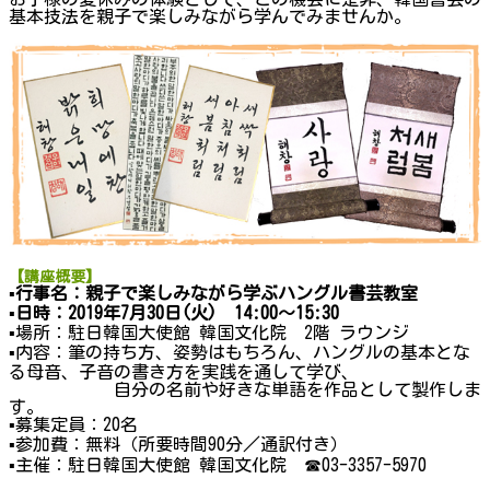
基本技法を親子で楽しみながら学んでみませんか。
【講座概要】
▪行事名：親子で楽しみながら学ぶハングル書芸教室
▪日時：2019年7月30日(火) 14:00～15:30
▪
場所：駐日韓国大使館 韓国文化院 2階 ラウンジ
▪
内容：筆の持ち方、姿勢はもちろん、ハングルの基本とな
る母音、子音の書き方を実践を通して学び、
自分の名前や好きな単語を作品として製作しま
す。
▪
募集定員：20名
▪
参加費：無料（所要時間90分／通訳付き）
▪
主催：駐日韓国大使館 韓国文化院 ☎03-3357-5970