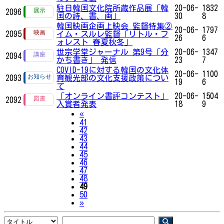
駐日韓国文化院所蔵作品展「韓
20-06-
1832
2096
国の詩、書、画」
30
8
韓国映画企画上映会 監督特集②
20-06-
1797
2095
イム・スルレ監督「リトル・フ
26
6
ォレスト 春夏秋冬」
世宗学堂ジャーナル 第9号「分
20-06-
1347
2094
かち書き」 発信
23
7
COVID-19に対する韓国の文化体
20-06-
1100
2093
育観光部の文化支援政策につい
19
6
て
「オンライン書評コンテスト」
20-06-
1504
2092
入賞者発表
18
9
Previous
«
41
42
43
44
45
46
47
48
49
50
Next
»