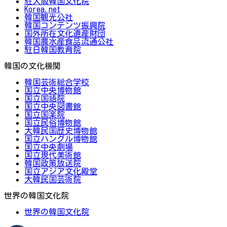
駐大阪韓国文化院
Korea.net
韓国観光公社
韓国コンテンツ振興院
国外所在文化遺産財団
韓国農水産食品流通公社
駐日韓国教育院
韓国の文化機関
韓国芸術総合学校
国立中央博物館
国立国語院
国立中央図書館
国立国楽院
国立民俗博物館
大韓民国歴史博物館
国立ハングル博物館
国立中央劇場
国立現代美術館
韓国政策放送院
国立アジア文化殿堂
大韓民国芸術院
世界の韓国文化院
世界の韓国文化院