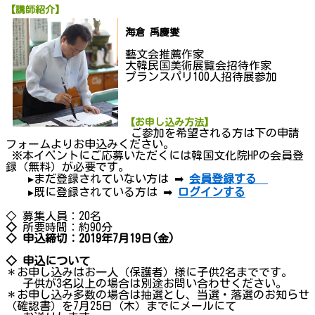
【講師紹介】
海倉 禹慶燮
藝文会推薦作家
大韓民国美術展覧会招待作家
プランスパリ100人招待展参加
【お申し込み方法】
ご参加を希望される方は下の申請
フォームよりお申込みください。
※本イベントにご応募いただくには韓国文化院HPの会員登
録（無料）が必要です。
▸まだ登録されていない方は ➡
会員登録する
▸既に登録されている方は ➡
ログインする
◇ 募集人員：20名
◇
所要時間：約90分
◇
申
込
締切
：2019年7月19日(金)
◇
申
込
について
＊お申し込みはお一人（保護者）様に子供2名までです。
子供が3名以上の場合は別途お問い合わせください。
＊お申し込み多数の場合は抽選とし、当選・落選のお知らせ
（確認書）を7月25日（木）までにメールにて