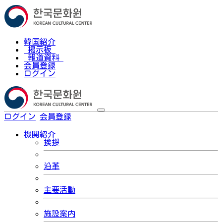
韓国紹介
掲示板
報道資料
会員登録
ログイン
ログイン
会員登録
한국어
機関紹介
挨拶
沿革
主要活動
施設案内