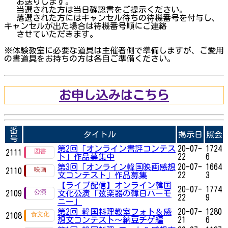
お送りします。
当選された方は当日確認書をご提示ください。
落選された方にはキャンセル待ちの待機番号を付与し、
キャンセルが出た場合は待機番号順にご連絡
させていただきます。
※体験教室に必要な道具は主催者側で準備しますが、ご愛用
の書道具をお持ちの方は各自ご準備ください。
お申し込みはこちら
番
タイトル
掲示日
照会
号
第2回「オンライン書評コンテス
20-07-
1724
2111
ト」作品募集中
22
6
第3回「オンライン韓国映画感想
20-07-
1664
2110
文コンテスト」作品募集
22
3
【ライブ配信】オンライン韓国
20-07-
1774
2109
文化公演「弦楽器の韓日ハーモ
22
9
ニー」
第2回 韓国料理教室フォト＆感
20-07-
1280
2108
想文コンテスト～納豆チゲ編
21
6