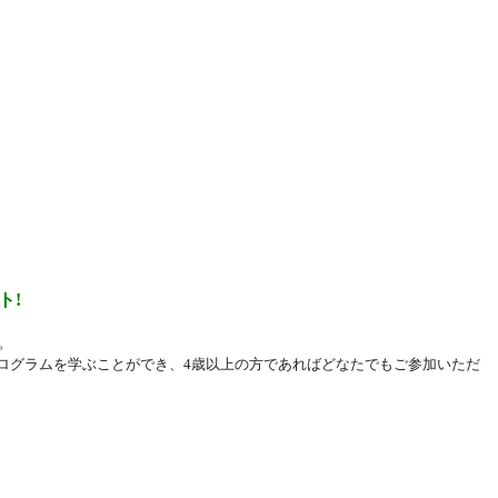
ト
!
。
ログラムを学ぶことができ、
4
歳以上の方であればどなたでもご参加いただ