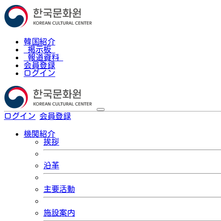
韓国紹介
掲示板
報道資料
会員登録
ログイン
ログイン
会員登録
한국어
機関紹介
挨拶
沿革
主要活動
施設案内