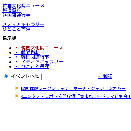
韓国文化院ニュース
報道資料
韓国関連行事
メディアギャラリー
ひとこと書評
掲示板
・ 韓国文化院ニュース
・ 報道資料
・ 韓国関連行事
・ メディアギャラリー
・ ひとこと書評
イベント応募
+ MORE
▶
民画体験ワークショップ：ポーチ・クッションカバー
▶
Kエンタメ・ラボ～公開収録「集まれ！K-ドラマ研究会