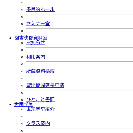
多目的ホール
セミナー室
図書映像資料室
お知らせ
利用案内
所蔵資料検索
貸出期間延長申請
ひとこと書評
世宗学堂
世宗学堂紹介
クラス案内