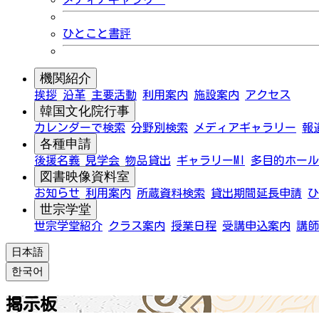
ひとこと書評
機関紹介
挨拶
沿革
主要活動
利用案内
施設案内
アクセス
韓国文化院行事
カレンダーで検索
分野別検索
メディアギャラリー
報
各種申請
後援名義
見学会
物品貸出
ギャラリーMI
多目的ホール
図書映像資料室
お知らせ
利用案内
所蔵資料検索
貸出期間延長申請
ひ
世宗学堂
世宗学堂紹介
クラス案内
授業日程
受講申込案内
講師
日本語
한국어
掲示板